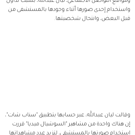
ومواقع التواصل الاجتماعي، ليان عبدالله، بسبب تداول
واستخدام إحدى صورها أثناء وجودها بالمستشفى من
قبل البعض، وانتحال شخصيتها.
وقالت ليان عبدالله، عبر حسابها بتطبيق "سناب شات"،
إن هناك واحدة من مشاهير "السوشيال ميديا" قررت
استخدام صورتها بالمستشفى، لتزيد عدد مشاهداتها