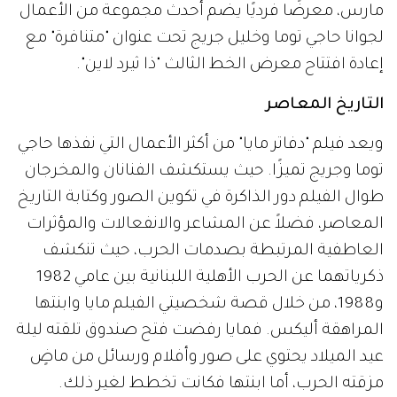
مارس، معرضًا فرديًا يضم أحدث مجموعة من الأعمال
لجوانا حاجي توما وخليل جريج تحت عنوان "متنافرة" مع
إعادة افتتاح معرض الخط الثالث "ذا ثيرد لاين".
التاريخ المعاصر
ويعد فيلم "دفاتر مايا" من أكثر الأعمال التي نفذها حاجي
توما وجريج تميزًا. حيث يستكشف الفنانان والمخرجان
طوال الفيلم دور الذاكرة في تكوين الصور وكتابة التاريخ
المعاصر، فضلاً عن المشاعر والانفعالات والمؤثرات
العاطفية المرتبطة بصدمات الحرب، حيث تنكشف
ذكرياتهما عن الحرب الأهلية اللبنانية بين عامي 1982
و1988، من خلال قصة شخصيتي الفيلم مايا وابنتها
المراهقة أليكس. فمايا رفضت فتح صندوق تلقته ليلة
عيد الميلاد يحتوي على صور وأفلام ورسائل من ماضٍ
مزقته الحرب، أما ابنتها فكانت تخطط لغير ذلك.