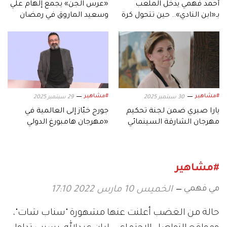
أحمد فهمي يدخل الملعب
«عرس الجن» يجمع إلهام علي
بـ«ابن النادي».. حين تتحول كرة
وسعيد الماروق في رمضان
القدم إلى دراما
2026
#مشاهير
#مشاهير
30 سبتمبر 2025
29 سبتمبر 2025
يارا صبري ضمن لجنة تحكيم
جورج خبّاز إلى العالمية في
مهرجان الشارقة السينمائي
«مهرجان هامبورغ الدولي
للأطفال والشباب
للسينما»
#مشاهير
مي فهمي
الخميس 10 مارس 2022 17:10
حالة من الغضب أعلنت عنها مشهورة "سناب شات"،