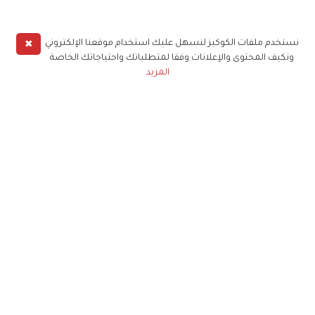
✖
نستخدم ملفات الكوكيز لنسهل عليك استخدام موقعنا الإلكتروني
ونكيف المحتوى والإعلانات وفقا لمتطلباتك واحتياجاتك الخاصة
المزيد
حملوا تطبيق
زهرة الخليج
الاشتراك للحصول على ملخص أسبوعي على بريدك
الإلكتروني