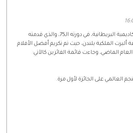
انتهى منذ ساعات حفل "بافتا"، أو جوائز الأكاديمية البريطانية، في دورته الـ75، والذي قدمته
 ألبرت الملكية بلندن، حيث تم تكريم أفضل الأفلام
العام الماضي، وجاءت قائمة الفائزين كالآتي: