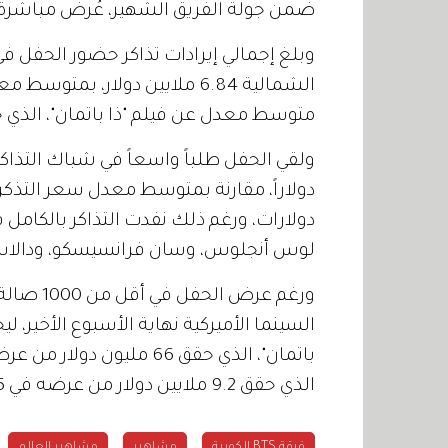
ضمن جولة الفريق الشهير، عُرض مباشرةً على 3711 صالة سينما في 5
متوسط معدل عن فيلم "ذا باتمان"، الذي حقق 15.621 دول
دولارات، ورغم ذلك نفدت التذاكر بالكامل
لوس أنجلوس، وسان فرانسيسكو، ودالاس
السينما الأميركية نهاية الأسبوع الأخير، ل
الذي حقق 9.2 ملايين دولار من عرضه في 3725 صالة سينما في أميركا الشمالية.
فرقة BTS الكورية
مشاهير
مشاهير العالم