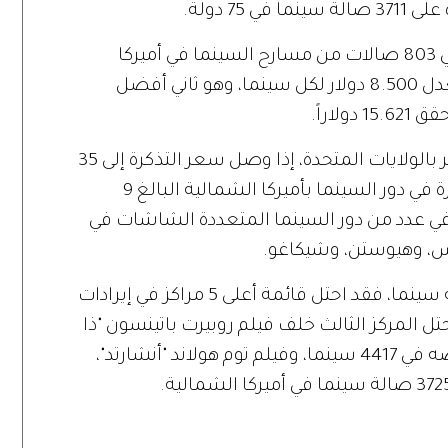
7 دولة.
وبلغ إجمالي إيرادات تذاكر حضور الحفل في 803 صالات من مسارح السينما في أميركا
الشمالية 6.84 ملايين دولار، بمتوسط معدل 8.500 دولار لكل سينما، وهو ثاني أفضل
اراً.
ولقي الحفل طلباً واسعاً في شباك التذاكر بالولايات المتحدة، إذا وصل سعر التذكرة إلى 35
دولاراً، مقارنة بمتوسط معدل سعر التذكرة في دور السينما بأميركا الشمالية البالغ 9
 في عدد من دور السينما المتعددة الشاشات في
، وهيوستن، وشيكاغو.
ورغم عرض الحفل في أقل من 1000 صالة سينما، فقد احتل قائمة أعلى 5 مراكز في إيرادات
يحتل المركز الثالث خلف فيلم روبيرت باتينسون "ذا
باتمان"، الذي حقق 66 مليون دولار من عرضه في 4417 سينما، وفيلم توم هولاند "أنشارتد"،