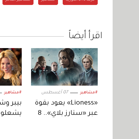
اقرأ أيضاً
07 أغسطس
#مشاهير
#مشاهير
«Lioness» يعود بقوة
عبر «ستارز بلاي».. 8
يشعلون
حلقات من التشويق
المتواصل
استثنائ