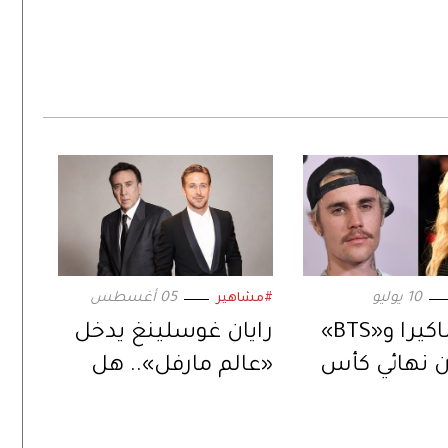
10 يوليو
05 أغسطس
#مشاهير
بيبر وشاكيرا و«BTS»
رايان غوسلينغ يدخل
 نهائي كأس
«عالم مارفل».. هل
العالم 2026.. بعرض
يكون الخليفة المنتظر
ي
لنيكولاس كيج؟