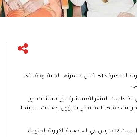
رقم قياسي جديد، حققته فرقة البوب الكورية الشهيرة BTS، خلال مسيرتها الفنية، وحفلاتها
ي.
سياً في سجل الفعاليات المنقولة مباشرة على شاشات دور
بلغت 32.6 مليون دولار من بث حفلها المقام في سيؤول بصالات السينما
وذكرت مجلة "فاريتي" أن الحفل الذي أُقيم السبت 12 مارس في العاصمة الكورية الجنوبية،