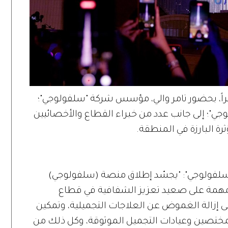
ق العرض المبهر على ارتفاع 828 متراً، بحضور تامر والي، مؤسس شركة "سلفولوجي"؛
وجي"؛ إلى جانب عدد من خبراء القطاع والأخصائيين
ة البارزة في المنطقة.
سلفولوجي": "يجسّد إطلاق منصة (سلفولوجي)
ة مهمة على صعيد تعزيز الشفافية في قطاع
لى إزالة الغموض عن العلاجات التجميلية، وتمكين
ختصين وعيادات التجميل الموثوقة، وكل ذلك من