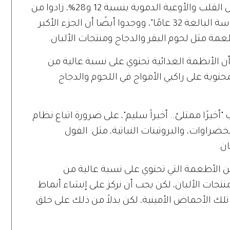
"لديهم خطر سنوي متزايد للإصابة بأمراض القلب والأوعية الدموية بنسبة 12 و28%، زادوا من
خطر الوفاة من هذه الحالة خلال فترة الدراسة البالغة 32 عامًا"، ووجدوا أيضًا أن الجزء الأكبر
عمة مثل لحوم البقر والدجاج ومنتجات الألبان.
 الأنظمة الغذائية تحتوي على نسبة عالية من
محتوية على راكبي الأمواج في اللحوم والدجاج
"أخيرًا ممتلئ.. أخيراً سليم"، على ضرورة اتباع نظام
اوات، والبروتينات النباتية، مثل: الفول
ن.
 من الأطعمة التي تحتوي على نسبة عالية من
منتجات الألبان، لكن يجب أن نركز على إنشاء أنماط
تلك الأحماض الأمينية، لكن بدلاً من ذلك على خلق