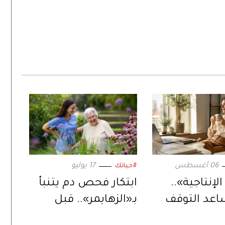
06 أغسطس
17 يوليو
#حياتك
الإنتاجية»..
ابتكار فحص دم يتنبأ
اعد التوقف
بـ«الزهايمر».. قبل
في إنجاز
ظهور الأعراض