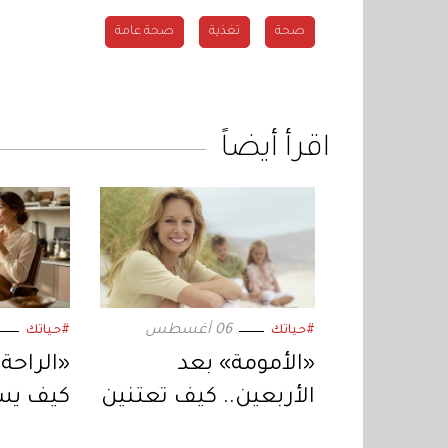
صحة
تغذية
صحة عامة
اقرأ أيضاً
06 أغسطس
#حياتك
#حياتك
«الأمومة» بعد
«الراحة 
الأربعين.. كيف تعتنين
كيف يس
بجسمكِ في هذه
القصير 