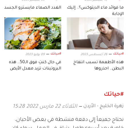
ما فوائد ماء الديتوكس؟.. إليك
الغدد الصماء مايسترو الجسد
الإجابة
#حياتك
#حياتك
26 أغسطس 2023
09 يوليو 2023
هذه الأطعمة تسبب انتفاخ
في حال كنتِ فوق الـ50.. هذه
البطن.. احذروها
البروتينات تزيد معدل الأيض
#حياتك
زهرة الخليج - الأردن
الثلاثاء 22 مارس 2022 15:28
نحتاج جميعاً إلى دفعة منشطة في بعض الأحيان،