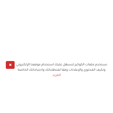
✖
نستخدم ملفات الكوكيز لنسهل عليك استخدام موقعنا الإلكتروني
ونكيف المحتوى والإعلانات وفقا لمتطلباتك واحتياجاتك الخاصة
المزيد
حملوا تطبيق
زهرة الخليج