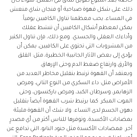
خاصة بعد أسبوع طويل شاق في العمل، سواء كان
ذلك على شكل قهوة صباحية أو فنجان شاي منعش
في المساء، يحب معظمنا تناول الكافيين يومياً.
يمكن لمعظم أشكال الكافيين أن تنشط عقلك
وأداءك العقلي والجسدي. ومع ذلك، فإن تناول الكثير
من المشروبات التي تحتوي على الكافيين، يمكن أن
يؤدي إلى بعض الآثار الجانبية الخطيرة، مثل: القلق
والأرق وارتفاع ضغط الدم وحتى الإرهاق.
ويعتقد أن القهوة ترتبط بتقليل مخاطر العديد من
الأمراض مثل: داء السكري من النوع الثاني، ومرض
الزهايمر، وسرطان الكبد، ومرض باركنسون، وحتى
الموت المبكر. كما يرتبط شرب القهوة أيضاً بتقليل
دهون الجسم لدى النساء. ولا شك أن القهوة مليئة
بمضادات الأكسدة، وتوفرها للناس أكثر من أي مصدرٍ
آخر. فمضادات الأكسدة مثل جنود النانو، التي تدافع عن