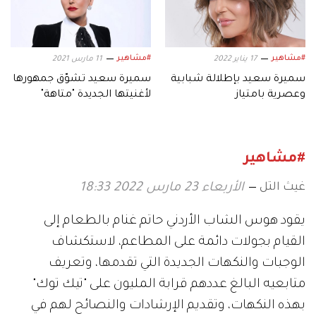
#مشاهير
#مشاهير
17 يناير 2022
11 مارس 2021
سميرة سعيد بإطلالة شبابية
سميرة سعيد تشوّق جمهورها
وعصرية بامتياز
لأغنيتها الجديدة "متاهة"
#مشاهير
غيث التل
الأربعاء 23 مارس 2022 18:33
يقود هوس الشاب الأردني حاتم غنام بالطعام إلى
القيام بجولات دائمة على المطاعم، لاستكشاف
الوجبات والنكهات الجديدة التي تقدمها، وتعريف
متابعيه البالغ عددهم قرابة المليون على "تيك توك"
بهذه النكهات، وتقديم الإرشادات والنصائح لهم في