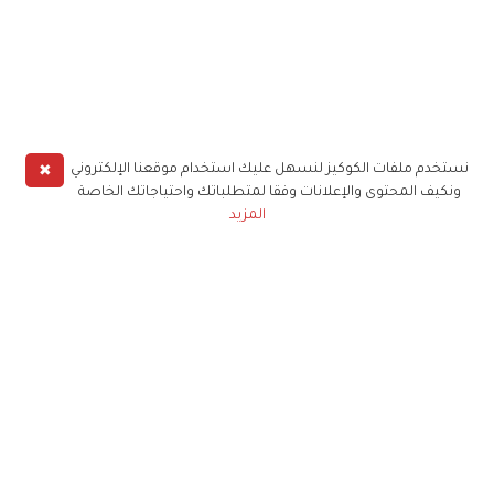
✖
نستخدم ملفات الكوكيز لنسهل عليك استخدام موقعنا الإلكتروني
ونكيف المحتوى والإعلانات وفقا لمتطلباتك واحتياجاتك الخاصة
المزيد
لا يبدي غنام ندمه على ترك عمله، والتفرغ لمهنة
استكشاف الطعام، موضحاً: "في مهنتي الجديدة
اكتسبت شيئين مهمين: الأول: قدرتي على ممارسة
الرياضة بشكل يومي حيث يصل وزني الآن إلى 92
كيلوغراماً، والثاني: تحول هوايتي إلى حرفة، بحيث أقوم
بجولات يومية على المطاعم، وأستعرض ما تقدمه من