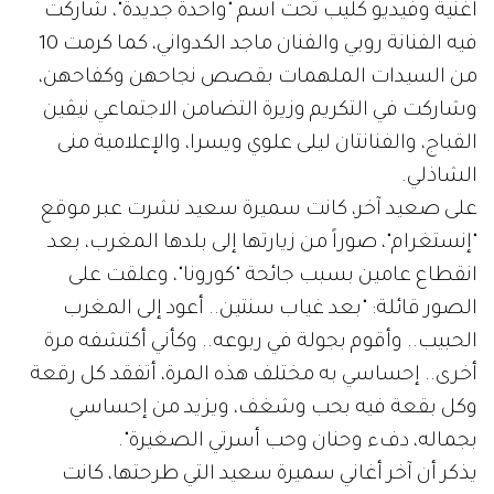
أغنية وفيديو كليب تحت اسم "واحدة جديدة"، شاركت
فيه الفنانة روبي والفنان ماجد الكدواني، كما كرمت 10
من السيدات الملهمات بقصص نجاحهن وكفاحهن،
وشاركت في التكريم وزيرة التضامن الاجتماعي نيڤين
القباج، والفنانتان ليلى علوي ويسرا، والإعلامية منى
الشاذلي.
على صعيد آخر، كانت سميرة سعيد نشرت عبر موقع
"إنستغرام"، صوراً من زيارتها إلى بلدها المغرب، بعد
انقطاع عامين بسبب جائحة "كورونا"، وعلقت على
الصور قائلة: "بعد غياب سنتين.. أعود إلى المغرب
الحبيب.. وأقوم بجولة في ربوعه.. وكأني أكتشفه مرة
أخرى.. إحساسي به مختلف هذه المرة، أتفقد كل رقعة
وكل بقعة فيه بحب وشغف، ويزيد من إحساسي
بجماله، دفء وحنان وحب أسرتي الصغيرة".
يذكر أن آخر أغاني سميرة سعيد التي طرحتها، كانت