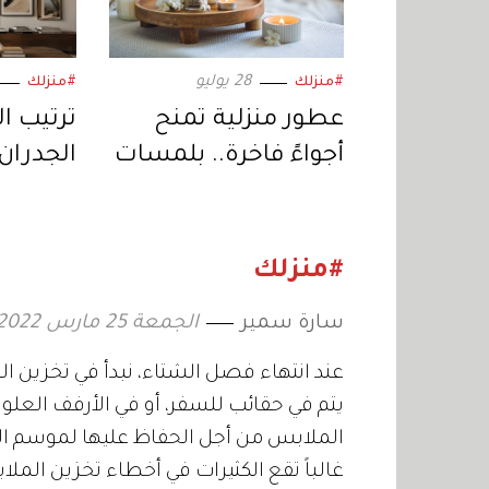
28 يوليو
#منزلك
#منزلك
عطور منزلية تمنح
ترتيب ا
أجواءً فاخرة.. بلمسات
الجدران
بسيطة
المصمم
#منزلك
سارة سمير
الجمعة 25 مارس 2022 11:32
عند انتهاء فصل الشتاء، نبدأ في تخزين 
يتم في حقائب للسفر، أو في الأرفف العلوي
الملابس من أجل الحفاظ عليها لموسم ال
غالباً تقع الكثيرات في أخطاء تخزين المل