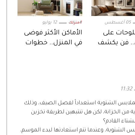
05 أغسطس
12 يوليو
#منزلك
للوحات على
الأماكن الأكثر فوضى
.. فن يكشف
في المنزل.. خطوات
ون أسراره
بسيطة تجعلها مرتبة
الملابس الشتوية استعداداً لفصل الصيف، وذلك
ة من الخزانة، لكن هل تنتبهين لطريقة تخزين
شتاء القادم؟
ابس الشتوية، وعندما تتم استعادتها لبدء الموسم،