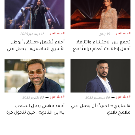
#مشاهير
#مشاهير
19 يناير
17 ديسمبر 2025
تجمع بين الاحتشام والأناقة..
أحلام تُشعل «ملتقى أبوظبي
أجمل إطلالات أنغام تزامنًا مع
الأسري الخامس».. بحفل فني
عيد ميلادها الـ53
استثنائي
#مشاهير
#مشاهير
06 ديسمبر 2025
03 أكتوبر 2025
«المايدي»: اخترتُ أن يحمل فني
أحمد فهمي يدخل الملعب
ملامح بلادي
بـ«ابن النادي».. حين تتحول كرة
القدم إلى دراما