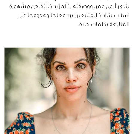
شعر أروى عمر، ووصفته بـ"المزيت"، لتفاجئ مشهورة
"سناب شات" المتابعين برد فعلها وهجومها على
المتابعة بكلمات حادة.