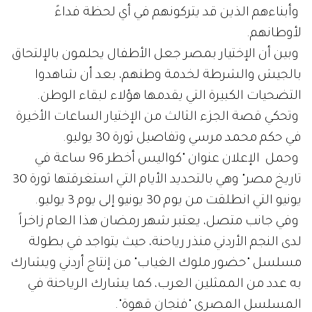
وأبناءهم الذين قد يتركونهم في أي لحظة فداءً
لأوطانهم.
وبين أن الإختيار بمصر جعل الأطفال يحلمون بالإلتحاق
بالجيش والشرطة لخدمة وطنهم، بعد أن شاهدوا
التضحيات الكبيرة التي يقدمها هؤلاء لبقاء الوطن.
وتحكي قصة الجزء الثالث من الإختيار الساعات الأخيرة
في حكم محمد مرسي وتفاصيل ثورة 30 يوليو.
وحمل الإعلان عنوان "كواليس أخطر 96 ساعة في
تاريخ مصر" وهي بالتحديد الأيام التي استغرقتها ثورة 30
يونيو التي انطلقت من يوم 30 يونيو إلى يوم 3 يوليو.
وفي جانب متصل، يعتبر شهر رمضان هذا العام زاخراً
لدى النجم الأردني منذر رياحنة، حيث يتواجد في بطولة
مسلسل "حضور ملوك الغياب" من إنتاج أردني ويشارك
به عدد من الممثلين العرب، كما يشارك الرياحنة في
المسلسل المصري "فنجان قهوة".