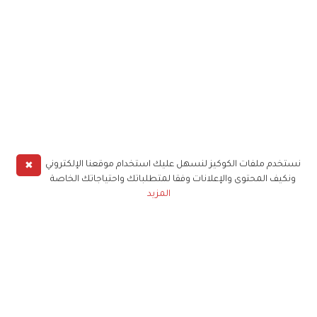
✖
نستخدم ملفات الكوكيز لنسهل عليك استخدام موقعنا الإلكتروني
ونكيف المحتوى والإعلانات وفقا لمتطلباتك واحتياجاتك الخاصة
المزيد
حملوا تطبيق
زهرة الخليج