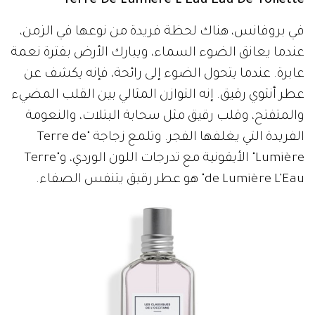
Terre De Lumière L'Eau Eau De Toilette
في بروفانس، هناك لحظة فريدة من نوعها في الزمن،
عندما يعانق الضوء السماء، ويبارك الأرض بفترة نعمة
عابرة. عندما يتحول الضوء إلى رائحة، فإنه يكشف عن
عطر أنثوي رقيق. إنه التوازن المثالي بين القلب المضيء
والمتفتح، وقلب رقيق مثل سحابة البتلات، والنعومة
الفريدة التي يغلفها الفجر. وتلمع زجاجة "Terre de
Lumière" الأيقونية مع تدرجات اللون الوردي، و"Terre
de Lumière L’Eau" هو عطر رقيق يتنفس الصفاء.