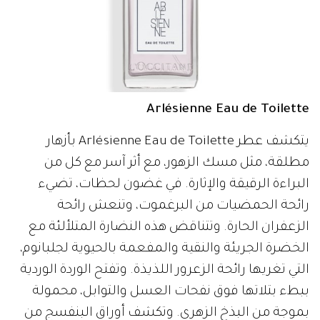
Arlésienne Eau de Toilette
يتكشف عطر Arlésienne Eau de Toilette بأزهار
مطلقة، مثل مسك الزهور، مع أثر آسر مع كل من
البراءة الرقيقة والإثارة. في غضون لحظات، تضيء
رائحة الحمضيات من البرغموت، وتنعش رائحة
الزعفران الحارة. وتتناقض هذه النضارة المتلألئة مع
الخضرة الجريئة والنقية والمفعمة بالحيوية لجلبانوم،
التي تغريها رائحة الزعرور اللذيذة. وتفتح الوردة الوردية
ببطء بتلاتها فوق نفحات العسل والتوابل، محمولة
بموجة من البذخ الزهري. وتكشف أوراق البنفسج من