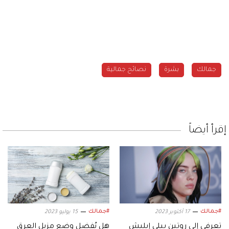
جمالك
بشرة
نصائح جمالية
إقرأ أيضاً
#جمالك
#جمالك
17 أكتوبر 2023
15 يوليو 2023
تعرفي إلى روتين بيلي إيليش
هل يُفضل وضع مزيل العرق