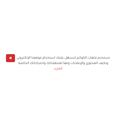
✖
نستخدم ملفات الكوكيز لنسهل عليك استخدام موقعنا الإلكتروني
ونكيف المحتوى والإعلانات وفقا لمتطلباتك واحتياجاتك الخاصة
المزيد
حملوا تطبيق
زهرة الخليج