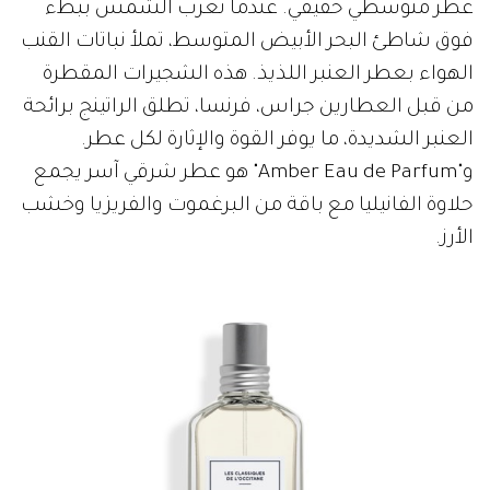
عطر متوسطي حقيقي. عندما تغرب الشمس ببطء
فوق شاطئ البحر الأبيض المتوسط، تملأ نباتات القنب
الهواء بعطر العنبر اللذيذ. هذه الشجيرات المقطرة
من قبل العطارين جراس، فرنسا، تطلق الراتينج برائحة
العنبر الشديدة، ما يوفر القوة والإثارة لكل عطر.
و"Amber Eau de Parfum" هو عطر شرقي آسر يجمع
حلاوة الفانيليا مع باقة من البرغموت والفريزيا وخشب
الأرز.