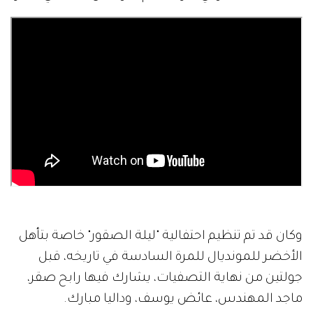
وكان قد تم تنظيم احتفالية "ليلة الصقور" خاصة بتأهل
الأخضر للمونديال للمرة السادسة في تاريخه، قبل
جولتين من نهاية التصفيات، يشارك فيها رابح صقر،
ماجد المهندس، عائض يوسف، وداليا مبارك.