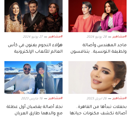
#مشاهير
#مشاهير
28 يونيو 2024
27 يونيو 2024
ماجد المهندس وأصالة
هؤلاء النجوم يغنون في كأس
ولطيفة التونسية.. يتنافسون
العالم للألعاب الإلكترونية
في سوق ألبومات صيف 2024
#مشاهير
#مشاهير
26 ابريل 2023
16 مارس 2023
بحفلات تبدأها من القاهرة..
نجلا أصالة يقضيان أول عطلة
أصالة تكشف مكنونات حياتها
مع والدهما طارق العريان
الخاصة
ونيكول سعفان