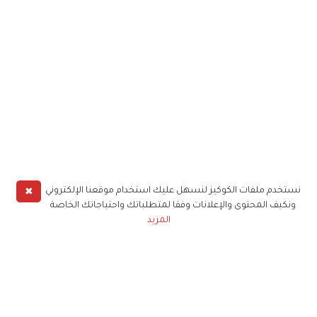
✖
نستخدم ملفات الكوكيز لنسهل عليك استخدام موقعنا الإلكتروني
ونكيف المحتوى والإعلانات وفقا لمتطلباتك واحتياجاتك الخاصة
المزيد
حملوا تطبيق
زهرة الخليج