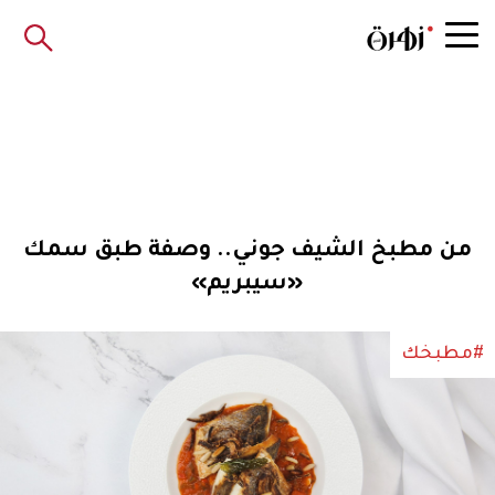
من مطبخ الشيف جوني.. وصفة طبق سمك
«سيبريم»
#مطبخك