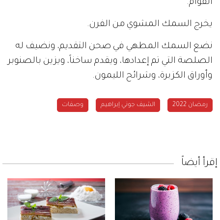
القوام.
يخرج السمك المشوي من الفرن.
نضع السمك المطهي في صحن التقديم، ونضيف له
الصلصة التي تم إعدادها، ويقدم ساخناً، ويزين بالصنوبر
وأوراق الكزبرة، وشرائح الليمون.
رمضان 2022
الشيف جوني إبراهيم
وصفات
إقرأ أيضاً