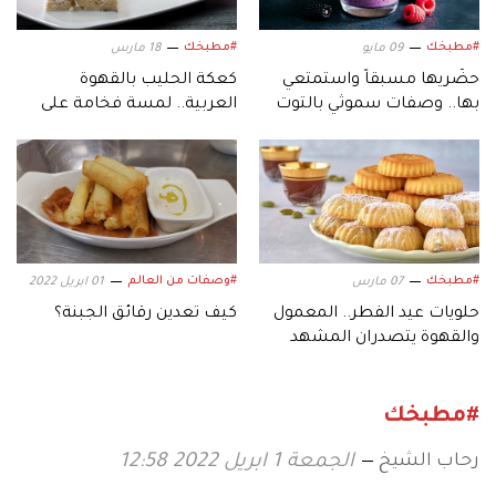
#مطبخك
#مطبخك
09 مايو
18 مارس
حضّريها مسبقاً واستمتعي
كعكة الحليب بالقهوة
بها.. وصفات سموثي بالتوت
العربية.. لمسة فخامة على
مثالية لأيام الصيف
مائدة رمضان
#مطبخك
#وصفات من العالم
07 مارس
01 ابريل 2022
حلويات عيد الفطر.. المعمول
كيف تعدين رقائق الجبنة؟
والقهوة يتصدران المشهد
#مطبخك
رحاب الشيخ
الجمعة 1 ابريل 2022 12:58