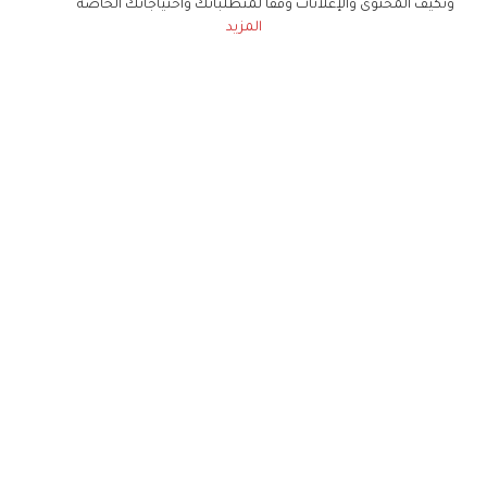
ونكيف المحتوى والإعلانات وفقا لمتطلباتك واحتياجاتك الخاصة
المزيد
حملوا تطبيق
زهرة الخليج
الاشتراك للحصول على ملخص أسبوعي على بريدك
الإلكتروني
لن تتم مشاركة بياناتكم الشخصية مع أي طرف ثالث