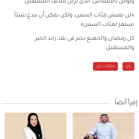
ونؤمن بالاقتباس، الذي يزين متحف المستقبل:
«لن نعيش مئات السنين، ولكن يمكن أن نبدع شيئاً
يستمر لمئات السنين»
كل رمضان والجميع بخير في بلاد زايد الخير..
والمستقبل..
رأي
مقالات رأي
إقرأ أيضاً