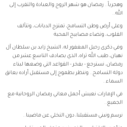
وهجرياً.. رمضان هو شهر الروح والعبادة والتقرب إلى
الله..
وعلى أرض وطن التسامح، تمتزج الديانات، وتتآلف
القلوب، وتضاء مصابيح المحبة
وفي ذكرى رحيل المغفور له، الشيخ زايد بن سلطان آل
نهيان، طيب الله ثراه، الذي يصادف التاسع عشر من
رمضان، نسترجع - بفخر - القواعد التي وضعها لبناء
دولة التسامح.. وننظر بطموح إلى مستقبل أراده يعانق
السماء..
في الإمارات نعيش أجمل معاني رمضان الروحانية مع
الجميع..
نرسم ونبني مستقبلنا، دون التخلي عن ماضينا..