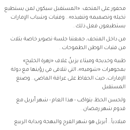
محفور على المتحف: «المستقبل سيكون لمن يستطيع
تخيله وتصميمه وتنفيذه».. وفتيات وشباب الإمارات
يستطيعون فعل ذلك..
من داخل المتحف، جمعتنا جلسة تصوير خاصة بثلاث
من فتيات الوطن الطموحات..
ظبية وخديجة وميثاء يزينَّ غلاف «زهرة الخليج»
بمجوهرات «شوميه»، التي تتلاقى في رؤيتها مع دولة
الإمارات، حيث الحفاظ على عراقة الماضي.. وصنع
المستقبل
ولحسن الحظ، يتواكب - هذا العام - شهر أبريل مع
قدوم شهر رمضان..
ميلادياً.. أبريل هو شهر الفرح والبهجة وبداية الربيع