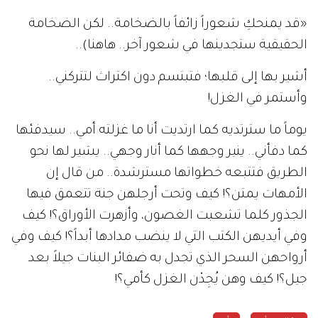
«قد يمنحكِ شعوراً زائفاً بالضخامة.. لكن الضخامة
الحقيقية ستجدينها في شعور آخر.. هاهنا)..
أشير بها إلى قلبها؛ فتبتسم دون اكتراث لتتركني..
وأستمر في الغزل!
يوماً ما سترتديه كما ارتديت أنا ما غزلته أمي.. سيدفئها
كما دفأني.. ينير وجهها كما أنار وجهي.. يشير لها نحو
الطريق فتتبعه خطواتها مسترشدة.. من قال إن
الأمهات يمتن؟! كيف وتحت أرجلهن جنة تتعمق فيها
الجذور كلما تشعبت الغصون، وأزهرت الأوراق؟! كيف
وفي أيديهن الكتب التي لا ينضب مدادها أبداً؟! كيف وفي
أرواحهن السحر الذي تجدل به ضفائر البنات جيلاً بعد
جيل؟! كيف وهن يُجِدْن الغزل كأمي؟!