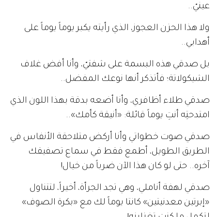
عينيّ..
ولا هذا الحزن العجوز، الذي رأيته يكبر يوماً يوماً على
أهدابي..
بل صدقي هذه البسمة على شفتيّ، وأنا أفض غلاف
الشيكولاتة؛ فأتذكر أنها نوعك المفضل..
صدقي طلاء أظافري، وأنا أضعه بدقة بهذا اللون الذي
امتدحتِه أنتِ يوماً قائلة: «أنيقة كأمك»..
صدقي صوت خطواتي وأنا أركض متلاحقة الأنفاس في
الطريق الطويل، أطمع فقط في سماع تصفيقك
آخره.. حتى لو كان هذا الآن ضرباً من خيال!
صدقي لهفة أناملي، وهي تجد الجرأة، أخيراً، لتتناول
«إبرتين معدنيتين» كانتا يوماً لك مع «بكرة الصوف»