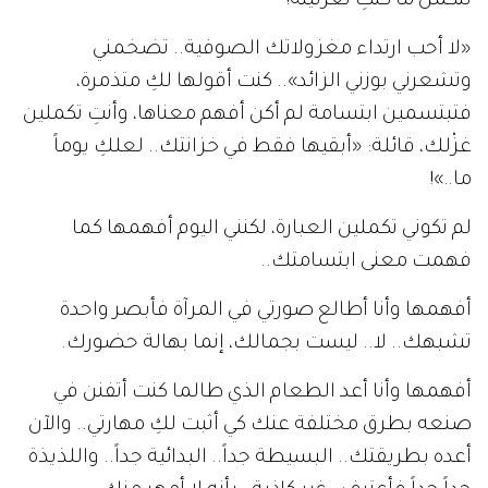
لتكمل ما كنتِ تغزلينه!
«لا أحب ارتداء مغزولاتك الصوفية.. تضخمني
وتشعرني بوزني الزائد».. كنت أقولها لكِ متذمرة،
فتبتسمين ابتسامة لم أكن أفهم معناها، وأنتِ تكملين
غزْلك، قائلة: «أبقيها فقط في خزانتك.. لعلكِ يوماً
ما..»!
لم تكوني تكملين العبارة، لكنني اليوم أفهمها كما
فهمت معنى ابتسامتك..
أفهمها وأنا أطالع صورتي في المرآة فأبصر واحدة
تشبهك.. لا.. ليست بجمالك، إنما بهالة حضورك.
أفهمها وأنا أعد الطعام الذي طالما كنت أتفنن في
صنعه بطرق مختلفة عنك كي أثبت لكِ مهارتي.. والآن
أعده بطريقتك.. البسيطة جداً.. البدائية جداً.. واللذيذة