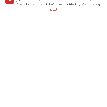
✖
نستخدم ملفات الكوكيز لنسهل عليك استخدام موقعنا الإلكتروني
ونكيف المحتوى والإعلانات وفقا لمتطلباتك واحتياجاتك الخاصة
المزيد
حملوا تطبيق
زهرة الخليج
الاشتراك للحصول على ملخص أسبوعي على بريدك
الإلكتروني