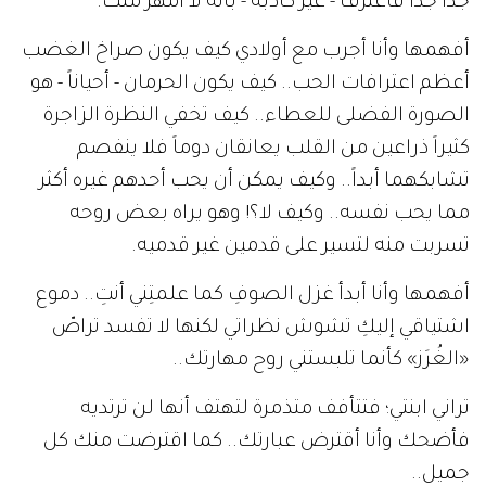
جداً جداً فأعترف - غير كاذبة - بأنه لا أمهر منك.
أفهمها وأنا أجرب مع أولادي كيف يكون صراخ الغضب
أعظم اعترافات الحب.. كيف يكون الحرمان - أحياناً - هو
الصورة الفضلى للعطاء.. كيف تخفي النظرة الزاجرة
كثيراً ذراعين من القلب يعانقان دوماً فلا ينفصم
تشابكهما أبداً.. وكيف يمكن أن يحب أحدهم غيره أكثر
مما يحب نفسه.. وكيف لا؟! وهو يراه بعض روحه
تسربت منه لتسير على قدمين غير قدميه.
أفهمها وأنا أبدأ غزل الصوفِ كما علمتِني أنتِ.. دموع
اشتياقي إليكِ تشوش نظراتي لكنها لا تفسد تراصّ
«الغُرَز» كأنما تلبستني روح مهارتك..
تراني ابنتي؛ فتتأفف متذمرة لتهتف أنها لن ترتديه
فأضحك وأنا أقترض عبارتك.. كما اقترضت منك كل
جميل..