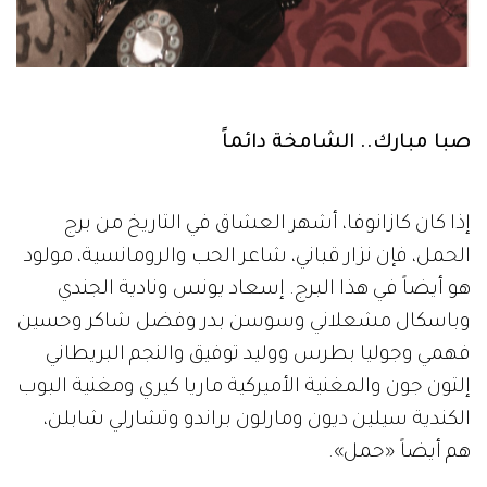
صبا مبارك.. الشامخة دائماً
إذا كان كازانوفا، أشهر العشاق في التاريخ من برج
الحمل، فإن نزار قباني، شاعر الحب والرومانسية، مولود
هو أيضاً في هذا البرج. إسعاد يونس ونادية الجندي
وباسكال مشعلاني وسوسن بدر وفضل شاكر وحسين
فهمي وجوليا بطرس ووليد توفيق والنجم البريطاني
إلتون جون والمغنية الأميركية ماريا كيري ومغنية البوب
الكندية سيلين ديون ومارلون براندو وتشارلي شابلن،
هم أيضاً «حمل».