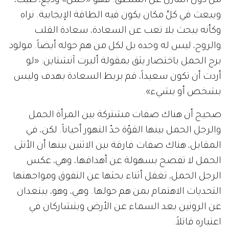
من دون التنازل عن المنطق. فهو «حمل» وديع، طيّب،
ويبعث في كلِّ مكان يكون فيه الطاقة الإيجابية. نراه
وكأنه يبحث بلا تعب عن السعادة، سعادة القلب
والروح، ليس له وحده بل لكل من هم حوله أيضاً. مولود
برج الحمل باختصار يثق بمقولة ألبرت آنشتاين: «لو
أردت أن تكون سعيداً، قم بربط السعادة بهدف وليس
بشخص أو بشيء».
صحيح أن هناك صفات مشتركة بين المرأة الحمل
والرجل الحمل بينها القوّة حدّ التهور أحياناً. لكن، في
المقابل، هناك صفات فارقة بين الاثنين بينها أن الأنثى
الحمل لا تفصح بسهولة عن أهدافها، وهي، عكس
الرجل الحمل، تغفل أثناء بحثها عن التفوق ومواجهتها
التحديات الاهتمام بمن هم حولها. وهي، وهو، يبتعدان
عن الروتين بعد السماء عن الأرض ويتشاركان في
اعتباره قاتلاً.