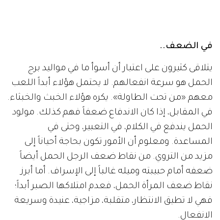
في الضعف..
يتلاقى كثيرون على اعتبار أن أسوأ ما في مواليد برج
الحمل هو سرعة انفعالهم. لا يحتمل هؤلاء أبداً اللعب
معهم «من تحت الطاولة». يكره هؤلاء الخبث والخبثاء.
في المقابل، إذا كان الاندفاع ضعفاً فهم كذلك. مولود
الحمل يندفع في الكلام، في التعبير، وحتى في
المساعدة. ومعلوم أن الأمور تكون بحاجة أحياناً إلى
مزيد من التروي. من نقاط ضعف الرجل الحمل أيضاً
ضعفه أمام حبيبته وميله غالباً إلى الإسراف. أما أبرز
نقاط ضعف المرأة الحمل، فعدم امتلاكها الصبر أبداً؛
فهي لا تطيق الانتظار، متقلبة، مزاجية، عنيدة وسريعة
الانفعال.