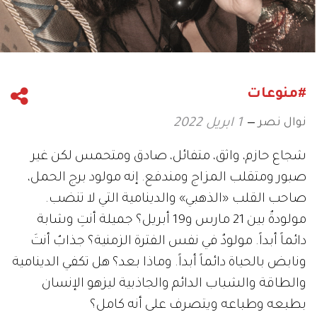
#منوعات
نوال نصر
1 ابريل 2022
شجاع حازم، واثق، متفائل، صادق ومتحمس لكن غير
صبور ومتقلب المزاج ومندفع. إنه مولود برج الحمل،
صاحب القلب «الذهبي» والدينامية التي لا تنضب.
مولودةٌ بين 21 مارس و19 أبريل؟ جميلة أنتِ وشابة
دائماً أبداً. مولودٌ في نفس الفترة الزمنية؟ جذابٌ أنتَ
ونابض بالحياة دائماً أبداً. وماذا بعد؟ هل تكفي الدينامية
والطاقة والشباب الدائم والجاذبية ليزهو الإنسان
بطبعه وطباعه ويتصرف على أنه كامل؟