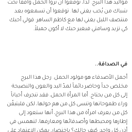
مواليد هذا البرج. لذا، توقعوا أن تروا الحمل واقفاً تحت
شباك من يُحب يغني لها. توقعوا أن تسمعوه بعد
منتصف الليل يغني لها مع كاظم الساهر: قولي أحبك
كي تزيد وسامتي فبغير حبك لا أكون جميلاً.
في الصداقة..
أجمل الأصدقاء هو مولود الحمل. رجل هذا البرج
مخلص جداً وحاضر دائماً لمدّ اليد والعون والنصيحة
إلى كل من يحتاج. أما المرأة الحمل، فقد تنجرف أحياناً
وراء طموحاتها وتنسى كل من هم حولها، لكن فليتيقّن
كل من يعرف امرأة من هذا البرج، أنها ستعود إلى
إطارها ومحيطها وأصدقائها ومعارفها، لتهمس في
أذن كل واحد: كيف حالك؟ باختصار، يمكن الاعتماد على