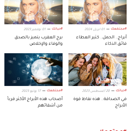
#مجتمعك
#حياتك
01 ابريل 2024
01 نوفمبر 2023
أبراج.. الحمل.. كثير العطاء
برج العقرب يتميز بالصدق
فائق الذكاء
والوفاء والإخلاص
#حياتك
#مجتمعك
20 أغسطس 2023
17 يونيو 2023
في الصداقة.. هذه نقاط قوة
أصحاب هذه الأبراج الأكثر قرباً
الأبراج
من أشقائهم