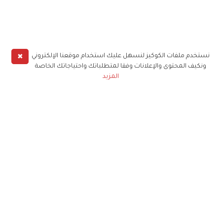
✖
نستخدم ملفات الكوكيز لنسهل عليك استخدام موقعنا الإلكتروني
ونكيف المحتوى والإعلانات وفقا لمتطلباتك واحتياجاتك الخاصة
المزيد
حملوا تطبيق
زهرة الخليج