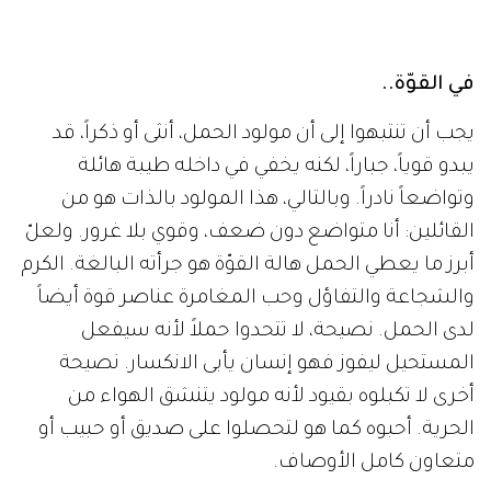
في القوّة..
يجب أن تنتبهوا إلى أن مولود الحمل، أنثى أو ذكراً، قد
يبدو قوياً، جباراً، لكنه يخفي في داخله طيبة هائلة
وتواضعاً نادراً. وبالتالي، هذا المولود بالذات هو من
القائلين: أنا متواضع دون ضعف، وقوي بلا غرور. ولعلّ
أبرز ما يعطي الحمل هالة القوّة هو جرأته البالغة. الكرم
والشجاعة والتفاؤل وحب المغامرة عناصر قوة أيضاً
لدى الحمل. نصيحة، لا تتحدوا حملاً لأنه سيفعل
المستحيل ليفوز فهو إنسان يأبى الانكسار. نصيحة
أخرى لا تكبلوه بقيود لأنه مولود يتنشق الهواء من
الحرية. أحبوه كما هو لتحصلوا على صديق أو حبيب أو
متعاون كامل الأوصاف.