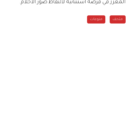
المعزز في فرصة استثنائية لالتقاط صور الأحلام.
متحف
منوعات