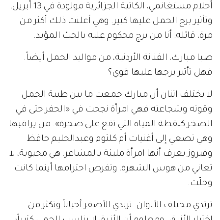
أحلام مستغانمي، الكاتبة الجزائرية مولودة في 13 أبريل،
وتأثير برج الحمل عليها كبير. وهي أعلنت ذلك أكثر من
مرة، قائلة: أنا من برج محكوم عليه بالحبّ المؤبد.
صبا مبارك، الفنانة الأردنية، من مواليد الحمل أيضاً.
فهل تأثير برجها عليها قوي؟
لا يختلف اثنان أن مبارك جمعت ما بين طيبة الحمل
وقوته وشجاعته فهي امرأة نجحت في «الحفر حتى في
الصخر كنقطة المياه التي تقع على صخرة». من يراقبها
وهي تصغي إلى أغنيات أم كلثوم وعبدالحليم حافظ
وفيروز يعرف أنها امرأة مليئة بالمشاعر. هي محبوبة، لا
تعاني من هوس الشهرة، وتفرض احترامها أينما كانت
وحلّت.
ترتدي مختلف الألوان. ترتدي الأصفر أحياناً وتكثر من