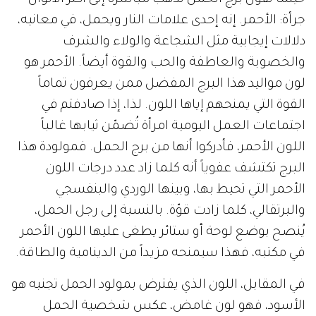
حينما نقول برج الحمل نذهب مباشرة إلى أكثر الألوان
جرأة: الأحمر. إنه إحدى علامات النار ويحمل، في معانيه،
دلالات إيجابية مثل الشجاعة والولاء والشرف
والخصوبة والعاطفة والحب والقوة أيضاً. الأحمر هو
لون مواليد هذا البرج المفضل ممن يعرفون تماماً
القوة التي يمنحهم إياها اللون. لذا، إذا صادفتم في
اجتماعات العمل اليومية امرأة تُضمّن ثيابها غالباً
اللون الأحمر، فأدركوا أنها من برج الحمل. فمولودة هذا
البرج تكتشف عفوياً أنه كلما زاد عدد درجات اللون
الأحمر التي تحيط بها، وبينها الوردي والبنفسجي
والبرتقالي، كلما زادت قوّة. بالنسبة إلى رجل الحمل،
يُنصح بوضع لوحة أو ستائر يطغى عليها اللون الأحمر
في مكتبه، فهذا سيمنحه مزيداً من الدينامية والطاقة.
في المقابل، اللون الذي يفترض بمولود الحمل تجنبه هو
الأسود، فهو لون غامض، عكس شخصية الحمل