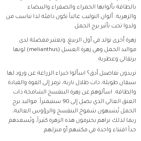
بالطاقة بألوانها الحمراء والصفراء والبيضاء
والزهرية. ألوان التوليب غالباً تكون دافئة لذا تناسب من
ولدوا تحت تأثير برج الحمل.
زهرة أخرى تولد في أول الربيع، وتعتبر مفضلة لدى
مواليد الحمل وهي زهرة العسل (melianthus) لونها
برتقالي وعطرية.
تريدون تفاصيل أدق؟ اسألوا خبراء الزراعة عن ورود لها
سيقان طويلة، ذات ظلال نارية، ترمز إلى القوة والقيادة
والطاقة. اسألوهم عن زهرة البنفسج الشامخة ذات
العنق العالي الذي يصل إلى 90 سنتيمتراً. مواليد برج
الحمل يُشبهون شموخ البنفسج والرؤوس العالية،
ربما لذلك نراهم يحترمون هذه الزهرة كثيراً، ويُسعدهم
جداً اقتناء واحدة في مكتبهم أو منزلهم.