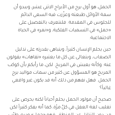
الحمل، هو أول برج من الأبراج الاثني عشر، ويبدو أن
سمة الأوائل طبعته وعزّزت فيه السعي الدائم
للجلوس في المقدمة. فلنتعرف بالتفصيل على
«حمل» في التسميات الفلكية، و«نمر» في الحياة
الاجتماعية:
حين يحلم الإنسان كثيراً، ويتباهى بقدرتِه على تذليل
الصعاب، ويتعالى عن كل ما يعتبره «تفاهات» يقولون
عنه: وكأنه يعيش في المريخ. لكن، ما رأيكم بأن كوكب
المريخ هو المسؤول عن كثير من سمات مواليد برج
الحمل. فهل نفهم من ذلك أنه قد يكون غير واقعي
غالباً؟
صحيح أن مولود الحمل يحلم أحياناً لكنه يحرص على
تغليب لغة العقل في كلِّ مرّة، كما أنه يفكر كثيراً لكن