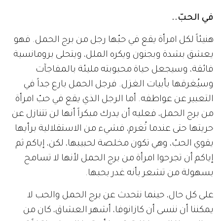
في الحبّ..
هنيئاً لكل امرأة يقع في حبّها رجل من برج الحمل. فهو
يعشق بشدة وبجنون ويكره الملل، ويتحلى برومانسية
فائقة، وسيجعل حياة محبوبته مليئة بالمفاجآت
وسيُغرقها بأبيات الغزل. فرجل الحمل بارع جداً في
التعبير عن عواطفه. أما الرجل الذي يقع في حبّ امرأة
من برج الحمل، فعليه أن يدرك مبكراً أنها لن تتنازل عن
حريتها حتى عندما تُغرم، فشيء من الاستقلالية برأيها
يقوي الحبّ، وهي تكون مخلصة لحبيبها، لكن، إياكم ثم
إياكم أن تجرحوا امرأة من برج الحمل لأنها لا تسامح
بسهولة من تشعر بأنه غدر بحبها.
على كل حال، حينما نتحدث عن برج الحمل والحب لا
يمكننا أن ننسى أن كازانوفا، أشهر العشاق، كان من