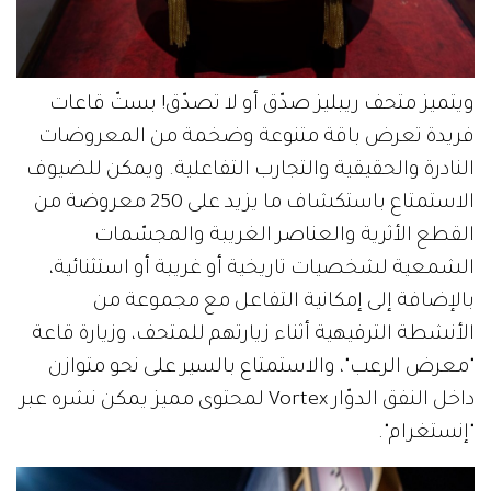
ويتميز متحف ريبليز صدّق أو لا تصدّق! بستّ قاعات
فريدة تعرض باقة متنوعة وضخمة من المعروضات
النادرة والحقيقية والتجارب التفاعلية. ويمكن للضيوف
الاستمتاع باستكشاف ما يزيد على 250 معروضة من
القطع الأثرية والعناصر الغريبة والمجسّمات
الشمعية لشخصيات تاريخية أو غريبة أو استثنائية،
بالإضافة إلى إمكانية التفاعل مع مجموعة من
الأنشطة الترفيهية أثناء زيارتهم للمتحف، وزيارة قاعة
"معرض الرعب"، والاستمتاع بالسير على نحو متوازن
داخل النفق الدوّار Vortex لمحتوى مميز يمكن نشره عبر
"إنستغرام".