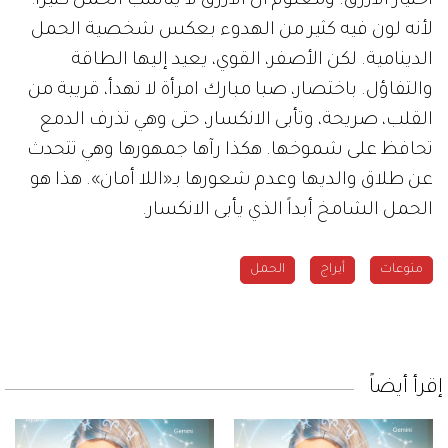
اختيار الأزرق. ومعلوم أن الأزرق لا يناسب الحمل كثيراً؛
لأنه لون فيه كثير من الهدوء بعكس شخصية الحمل
الدينامية. لكن الأصفر، القوي، يعيد إليها الطاقة
والتفاؤل. باختصار، صبا مبارك امرأة لا تهدأ، قريبة من
القلب، صريحة، وتأبى الانكسار، حتى وهي تذرف الدمع
تحافظ على شموخها. هكذا رآها جمهورها وهي تتحدث
عن طلاق والديها وعدم شعورها بـ«اللا أمان». هذا هو
الحمل الشامخ أبداً الذي يأبى الانكسار.
منوعات
أبراج
الحمل
إقرأ أيضاً