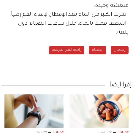
منعشة وجيدة.
· شرب الكثير من الماء بعد الإفطار، لإبقاء الفم رطباً.
· اشطف فمك بالماء، خلال ساعات الصيام، دون
بلعه.
رمضان
الصيام
رائحة الفم الكريهة
إقرأ أيضاً
#حياتك
#حياتك
12 مارس
28 فبراير