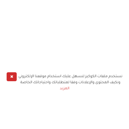
✖
نستخدم ملفات الكوكيز لنسهل عليك استخدام موقعنا الإلكتروني
ونكيف المحتوى والإعلانات وفقا لمتطلباتك واحتياجاتك الخاصة
المزيد
حملوا تطبيق
زهرة الخليج