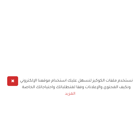
✖
نستخدم ملفات الكوكيز لنسهل عليك استخدام موقعنا الإلكتروني
ونكيف المحتوى والإعلانات وفقا لمتطلباتك واحتياجاتك الخاصة
المزيد
حملوا تطبيق
زهرة الخليج