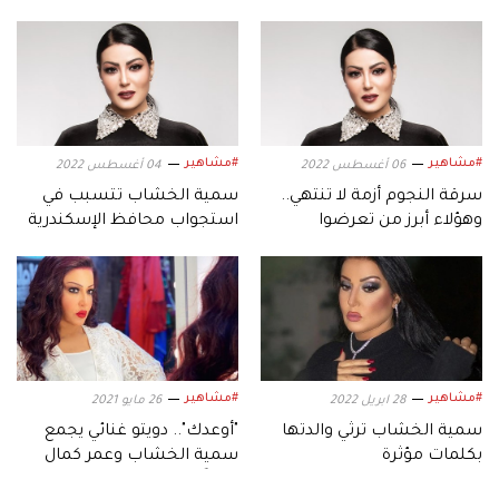
#مشاهير
#مشاهير
06 أغسطس 2022
04 أغسطس 2022
سرقة النجوم أزمة لا تنتهي..
سمية الخشاب تتسبب في
وهؤلاء أبرز من تعرضوا
استجواب محافظ الإسكندرية
للسرقة
#مشاهير
#مشاهير
28 ابريل 2022
26 مايو 2021
سمية الخشاب ترثي والدتها
"أوعدك".. دويتو غنائي يجمع
بكلمات مؤثرة
سمية الخشاب وعمر كمال
قريباً