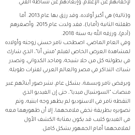
لإخفائهم عن الإعلام، وإبعادهم عن نشاطه الفني.
و(تالية) هي أكبر أولاده، وقد رزق بها عام 2013. أما
طفلته الثانية (أمايا)، فقد ولدت عام 2015. وأصغرهم
(آدم)، ورزقه الله به سنة 2018.
وفي العام الماضي، اصطحب تامر حسني زوجته وأولاده
لمشاهدة العرض الخاص لفيلم "مش أنا"، الذي شارك
في بطولته كل من حلا شيحة، وماجد الكدواني، وتصدر
شباك التذاكر في مصر والعالم العربي لفترات طويلة.
ويرفض تامر وبسمة، بشكل عام، نشر صور أبنائهم عبر
منصات "السوشيال ميديا"، حتى إن الفيديو الذي
التقطه تامر في الاستوديو لم يظهر وجه ابنتيه، وتم
تصويره بطريقة تخفي ملامحهما، إلا أن ظهورهما معه
في الفيديو كليب قد يكون بمثابة الكشف الأول
لملامحهما أمام الجمهور بشكل كامل.