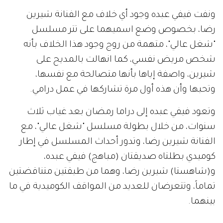
ونفت فيفي عبده وجود أي خلاف مع الفنانة شيرين
رضا، بخصوص وضع اسميهما على تتر مسلسل
"شغل عالي"، متهمة من روج وجود هذا الخلاف بأنه
شخص مريض نفسي، كما انهالت بالمديح على
شيرين، واصفة إياها بأنها متصالحة مع نفسها،
وتحبها وأن هذه أول مرة تشاركها في عمل درامي.
وتعود فيفي عبده إلى دراما رمضان بعد غياب ثلاث
سنوات، من خلال بطولة مسلسل "شغل عالي"، مع
الفنانة شيرين رضا، وتدور أحداث المسلسل في إطار
كوميدي بطلتاه صديقتان (مباهج) فيفي عبده،
و(شاهستا) شيرين رضا، وهما من طبقتين متناقضتين
تماماً، وتتعرضان للعديد من المواقف الكوميدية في ما
بينهما.