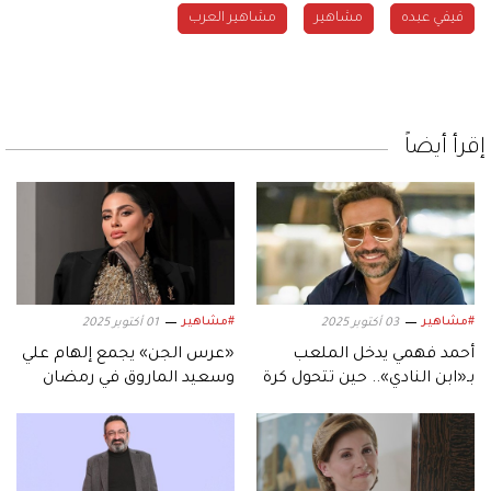
فيفي عبده
مشاهير
مشاهير العرب
إقرأ أيضاً
#مشاهير
#مشاهير
03 أكتوبر 2025
01 أكتوبر 2025
أحمد فهمي يدخل الملعب
«عرس الجن» يجمع إلهام علي
بـ«ابن النادي».. حين تتحول كرة
وسعيد الماروق في رمضان
القدم إلى دراما
2026