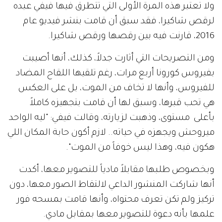
ولا تعتبر هذه المرة الأولى التي تتطرق فيها فيفي عبده
لرقص شاكيرا، فقد سبق أن قامت بنشر فيديو عام
2016، قارنت فيه بين رقصها ورقص شاكيرا.
ومن التصريحات التي أثارت جدلاً، كذلك، أنها أصيبت
بفيروس كورونا أربع مرات، رغم تلقيها اللقاح المضاد
للفيروس، وأنها لا تخاف من الموت، بل على العكس
هي تحب قبرها، وسبق لها أن قامت بتجهيزه كاملاً
بأعلى مستوى، وذهبت لزيارته، وقالت فيفي: "ليه الواحد
ميروحش ويجهزه في حياته.. لازم أكون حابة المكان اللي
هكون فيه، وهذا ليس خوفاً من الموت".
وبخصوص طلبها مقابلاً مادياً للتصوير معها، أكدت
أنها شاركت المنشور الداعي لالتقاط الصور معها، دون
تركيز ولم تكن تعرف محتواه، وأنها قامت بمسحه فور
علمها بأنه دعوة للتصوير معها بمقابل مادي.