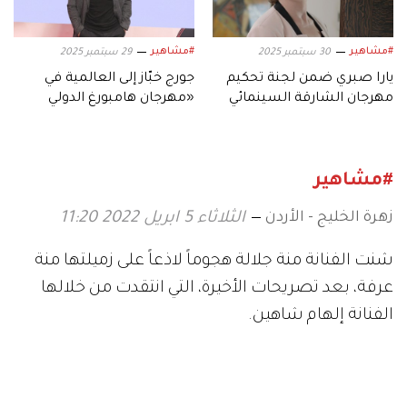
#مشاهير
#مشاهير
30 سبتمبر 2025
29 سبتمبر 2025
يارا صبري ضمن لجنة تحكيم
جورج خبّاز إلى العالمية في
مهرجان الشارقة السينمائي
«مهرجان هامبورغ الدولي
للأطفال والشباب
للسينما»
#مشاهير
زهرة الخليج - الأردن
الثلاثاء 5 ابريل 2022 11:20
شنت الفنانة منة جلالة هجوماً لاذعاً على زميلتها منة
عرفة، بعد تصريحات الأخيرة، التي انتقدت من خلالها
الفنانة إلهام شاهين.