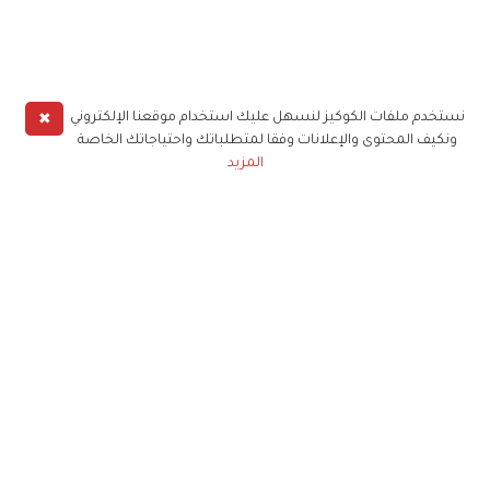
✖
نستخدم ملفات الكوكيز لنسهل عليك استخدام موقعنا الإلكتروني
ونكيف المحتوى والإعلانات وفقا لمتطلباتك واحتياجاتك الخاصة
المزيد
حملوا تطبيق
زهرة الخليج