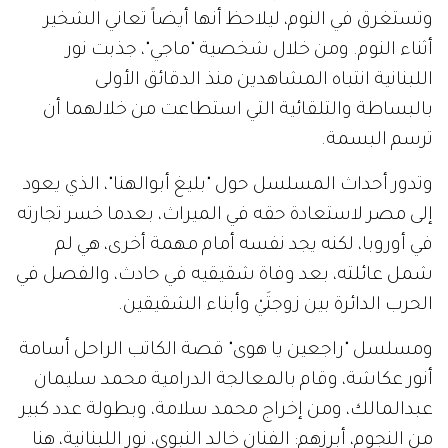
وتستغرق في النوم، ليلاحظ أنها أيضاً تعاني الشخير
أثناء النوم. ومن خلال شخصية "ماجي"، جذبت نور
اللبنانية انتباه المشاهدين منذ الدقائق الأولى
بالبساطة والتلقائية التي استطاعت من خلالهما أن
ترسم البسمة.
وتدور أحداث المسلسل حول "بليغ أبوالهنا"، الذي يعود
إلى مصر لاستعادة حقه في الميراث، بعدما خسر تجارته
في أوروبا، لكنه يجد نفسه أمام مهمة أخرى، هي لم
شمل عائلته، بعد وفاة شقيقيه في حادث، والفصل في
الحرب الدائرة بين زوجتَيْ وأبناء الشقيقين.
ومسلسل "راجعين يا هوى" قصة الكاتب الراحل أسامة
أنور عكاشة، وقام بالمعالجة الدرامية محمد سليمان
عبدالمالك، ومن إخراج محمد سلامة، وبطولة عدد كبير
من النجوم، أبرزهم: الفنان خالد النبوي، نور اللبنانية، هنا