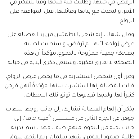
الرفض في حينها، وطلبت منه منحها وقتاً للتفكير في
الأمر، والتحدث مع بناتها وعائلتها، قبل الموافقة على
الزواج.
وقال شهاب إنه شعر بالاطمئنان من رد الفضالة على
عرض زواجه؛ لأنها لم ترفض، واستجابت لطلبه
بضحكة جميلة ممزوجة بالدموع، مؤكداً أن هذه
الضحكة لا تفارق تفكيره، وستبقى ذكرى أبدية في حياته.
وعن أول شخص استشارته في ما يخص عرض الزواج،
قالت الفضالة إنها استشارت بناتها، مؤكدةً أنهن فرحن
كثيراً لها، ولديها فيديوهات توثق تلك اللحظات.
يذكر أن إلهام الفضالة تشارك، إلى جانب زوجها شهاب
جوهر، في الجزء الثاني من مسلسل "أمينة حاف"، إلى
جانب نخبة من النجوم، منهم: طيف، فهد باسم، بدرية
طلبة، صمود المؤمن، شهد سلمان، ريم النجم، شوق