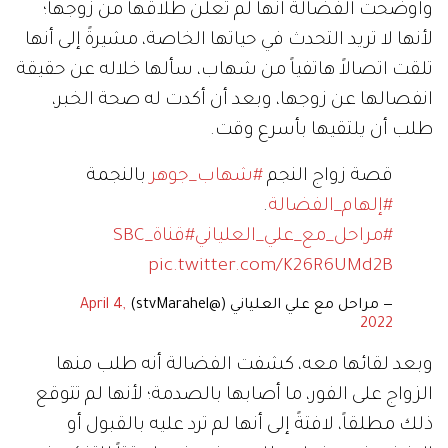
وأوضحت الفضالة أنها لم تعلن طلاقها من زوجها؛
لأنها لا تريد التحدث في حياتها الخاصة، مشيرةً إلى أنها
تلقت اتصالاً هاتفياً من شهاب، سألها خلاله عن حقيقة
انفصالها عن زوجها، وبعد أن أكدت له صحة الخبر،
طلب أن يلتقيها بأسرع وقت.
قصة زواج النجم
#شهاب_جوهر
بالنجمة
#إلهام_الفضالة
.
#مراحل_مع_علي_العلياني
#قناة_SBC
pic.twitter.com/K26R6UMd2B
— مراحل مع علي العلياني (@stvMarahel)
April 4,
2022
وبعد لقائها معه، كشفت الفضالة أنه طلب منها
الزواج على الفور، ما أصابها بالصدمة؛ لأنها لم تتوقع
ذلك مطلقاً، لافتةً إلى أنها لم ترد عليه بالقبول أو