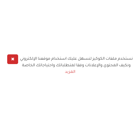
✖
نستخدم ملفات الكوكيز لنسهل عليك استخدام موقعنا الإلكتروني
ونكيف المحتوى والإعلانات وفقا لمتطلباتك واحتياجاتك الخاصة
المزيد
حملوا تطبيق
زهرة الخليج