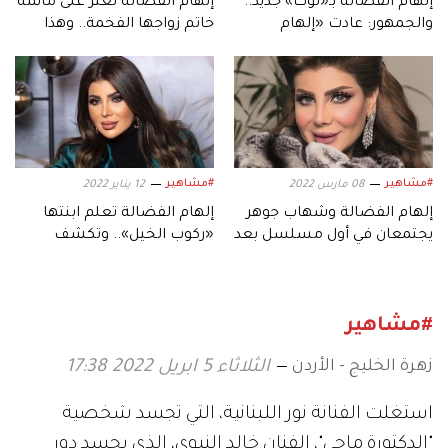
إلهام الفضالة بـ«لوك» جديد..
إلهام الفضالة تعثر على ماسة
والجمهور: عادت «إلهام
خاتم زواجها الفخمة.. وهذا
القديمة»
وزنها
#مشاهير
#مشاهير
08 مارس 2022
12 يناير 2022
إلهام الفضالة وشهاب جوهر
إلهام الفضالة تعلم ابنتها
يجتمعان في أول مسلسل بعد
«ركوب الخيل».. وتكشف
زواجهما
حلمها
#مشاهير
زهرة الخليج - الأردن
الثلاثاء 5 ابريل 2022 17:38
استغلت الفنانة نور اللبنانية، التي تجسد شخصية
"الدكتورة ماجي"، الفنان خالد النبوي، الذي يجسد دور