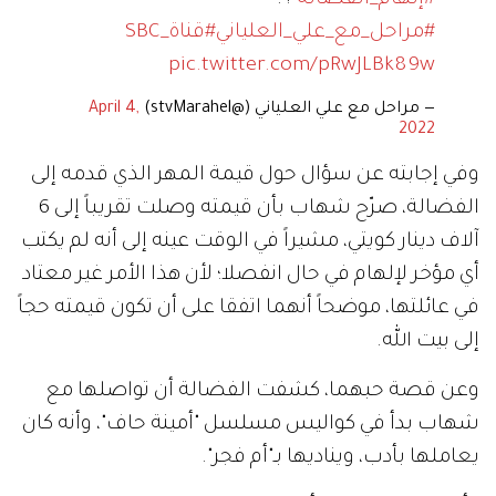
#إلهام_الفضالة
؟.
#مراحل_مع_علي_العلياني
#قناة_SBC
pic.twitter.com/pRwJLBk89w
— مراحل مع علي العلياني (@stvMarahel)
April 4,
2022
وفي إجابته عن سؤال حول قيمة المهر الذي قدمه إلى
الفضالة، صرّح شهاب بأن قيمته وصلت تقريباً إلى 6
آلاف دينار كويتي، مشيراً في الوقت عينه إلى أنه لم يكتب
أي مؤخر لإلهام في حال انفصلا؛ لأن هذا الأمر غير معتاد
في عائلتها، موضحاً أنهما اتفقا على أن تكون قيمته حجاً
إلى بيت الله.
وعن قصة حبهما، كشفت الفضالة أن تواصلها مع
شهاب بدأ في كواليس مسلسل "أمينة حاف"، وأنه كان
يعاملها بأدب، ويناديها بـ"أم فجر".