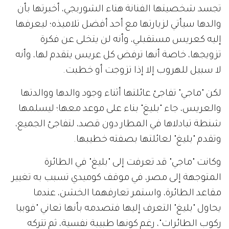
تجسد شخصيتها الفنانة هناء الشوربجي، أخبرتها بأن
والدها سيأتي لزيارتها مع أحد أفضل تلاميذه؛ ليعرفها
إليه كعريس مستقبلي، وأنه لن يتخلى عن فكرة
تزويجها، خاصة أنها ترفض كل عريس يتقدم لها، وأنه
لا سبيل للهروب إلا إذا تزوجت أو خطبت.
لكن "ماجي" تفاجئ عائلتها أثناء وجود والدها ووالدتها
والعريس، جاء "بليغ" بناء على موعد معها؛ ليسلمها
شنطة تبادلاها في المطار دون قصد، لتفاجئ الجميع،
وتقدم "بليغ" لعائلتها بصفته خطيبها.
وكانت "ماجي" قد تعرفت إلى "بليغ" في الطائرة
المتوجهة إلى مصر، في موقف كوميدي تسبب به تغيير
مقاعد الطائرة، واستمر تعارفهما الخشن، عندما
يحاول "بليغ" التعرف إليها فتصدمه بأنها تعاني "فوبيا
ركوب الطائرات"، رغم كونها طبيبة نفسية، ثم تتركه