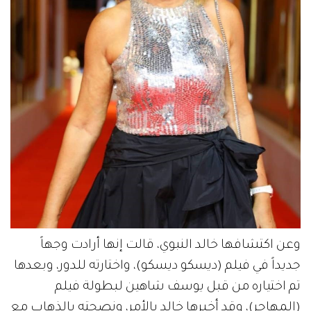
وعن اكتشافها خالد النبوي، قالت إنها أرادت وجهاً
جديداً في فيلم (ديسكو ديسكو)، واختارته للدور، وبعدها
تم اختياره من قبل يوسف شاهين لبطولة فيلم
(المهاجر)، وقد أخبرها خالد بالأمر، ونصحته بالذهاب مع