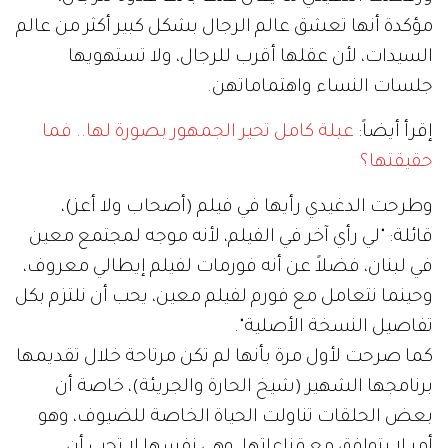
مؤكدة أنها تعشق عالم الرجال بشكل كبير أكثر من عالم
السيدات، لأن عقلها أقرب للرجال، ولا تستهويها
جلسات النساء واهتماماتهن.
إقرأ أيضاً:
عبلة كامل تحير الجمهور بصورة لها.. فما
حقيقتها؟
وطرحت الدغيدي رأيها في فيلم (أصحاب ولا أعز)،
قائلة: "لي رأي آخر في الفيلم، لأنه موجه لمجتمع معين
في لبنان، فضلاً عن أنه فورمات لفيلم إيطالي معروف،
وحينما نتعامل مع فورم لفيلم معين، يحب أن نلتزم بكل
تفاصيل النسخة الأصلية".
كما صرحت لأول مرة بأنها لم تكن مرتاحة خلال تقديمها
برنامجها الشهير (شيخ الحارة والجريئة)، خاصة أن
بعض الحلقات تناولت الحياة الخاصة للضيوف، وهو
أمر لا يتوافق مع قناعاتها، وهي نفسها لا تحب أن