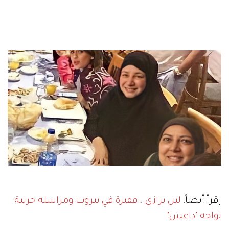
إقرأ أيضاً:
لين برازي.. فقيرة في بيروت ومراسلة حربية
تواجه "داعش"