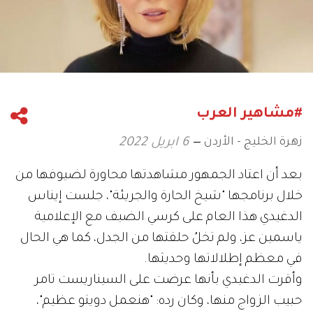
#مشاهير العرب
زهرة الخليج - الأردن
6 ابريل 2022
بعد أن اعتاد الجمهور مشاهدتها محاورة لضيوفها من
خلال برنامجها "شيخ الحارة والجريئة"، جلست إيناس
الدغيدي هذا العام على كرسي الضيف مع الإعلامية
ياسمين عز، ولم تخلُ حلقتها من الجدل، كما هي الحال
في معظم إطلالاتها وحديثها.
وأقرت الدغيدي بأنها عرضت على السيناريست تامر
حبيب الزواج منها، وكان رده: "هنعمل دويتو عظيم"،