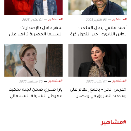
#مشاهير
#مشاهير
03 أكتوبر 2025
01 أكتوبر 2025
أحمد فهمي يدخل الملعب
شهر حافل بالإصدارات..
بـ«ابن النادي».. حين تتحول كرة
السينما المصرية تراهن على
القدم إلى دراما
موسم أكتوبر
#مشاهير
#مشاهير
01 أكتوبر 2025
30 سبتمبر 2025
«عرس الجن» يجمع إلهام علي
يارا صبري ضمن لجنة تحكيم
وسعيد الماروق في رمضان
مهرجان الشارقة السينمائي
2026
للأطفال والشباب
#مشاهير