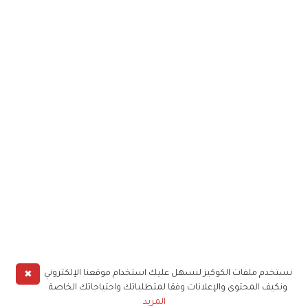
✖
نستخدم ملفات الكوكيز لنسهل عليك استخدام موقعنا الإلكتروني
ونكيف المحتوى والإعلانات وفقا لمتطلباتك واحتياجاتك الخاصة
المزيد