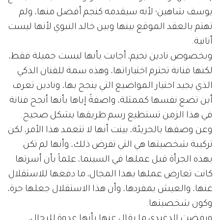
يوسف شاهين؛ لأنه سيقدمه كنجم أفضل منها، ولم
تهتم بالعقد الموقع بينها وبين خالد النبوي لأنها ليست
أنانية.
وبخصوص نادين نجيم، أجابت بأنها ليست جميلة فقط،
لكنها فنانة تحترم اختياراتها، وهذه سمة للفنان الذكي
الذي يجيد اختيار المواضيع التي ينجح بها، ونادين تعرف
أين تضع نفسها كممثلة، واصفةً إياها بأنها أنجح فنانة
في هذا الزمن تستطيع رسم طريقها بشكل صحيح.
وعن وصفها بالجريئة، بينت أنها لا تتعمد هذا الأمر، لكن
تركيبة شخصيتها هي التي تفرض ذلك، وأنها لم تكن
بهذه الجرأة قبل عملها في السينما، علماً بأن أسرتها
كانت تعارض عملها بهذا المجال، ما دفعها للاستقلال
عنها، والعيش بمفردها، وأن هذا الاستقلال جعلها حرة،
وكون شخصيتها.
ورفضت الدغيدي ما يقال عنها بأنها عدوة للرجال،