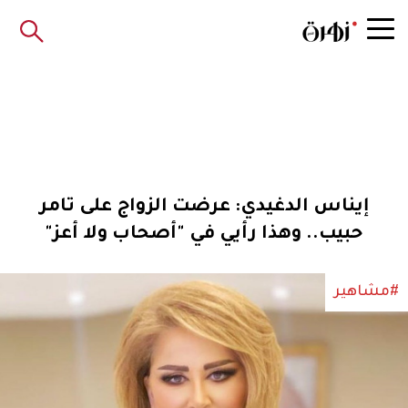
إيناس الدغيدي: عرضت الزواج على تامر
حبيب.. وهذا رأيي في "أصحاب ولا أعز"
#مشاهير