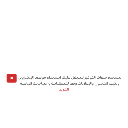
✖
نستخدم ملفات الكوكيز لنسهل عليك استخدام موقعنا الإلكتروني
ونكيف المحتوى والإعلانات وفقا لمتطلباتك واحتياجاتك الخاصة
المزيد
حملوا تطبيق
زهرة الخليج