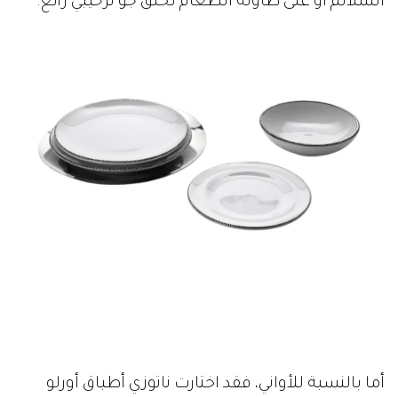
السلالم أو على طاولة الطعام لخلق جو ترحيبي رائع.
أما بالنسبة للأواني، فقد اختارت ناتوزي أطباق أورلو