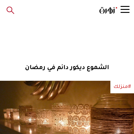
الشموع ديكور دائم في رمضان
#منزلك