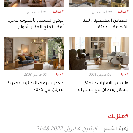
#منزلك
#منزلك
08 أغسطس
06 أغسطس
المعادن الطبيعية.. لغة
ديكور المسبح بأسلوب فاخر..
الفخامة الهادئة
أفكار تمنح المكان أجواء
«المنتجعات الفاخرة»
#منزلك
#منزلك
04 مارس 2025
02 مارس 2025
«إنتيريرز الإمارات» تحتفي
ديكورات رمضانية تزيد عصرية
بشهر رمضان مع تشكيلة
منزلكِ في 2025
فاخرة من «Uttermost»
#منزلك
زهرة الخليج
الإثنين 4 ابريل 2022 21:48