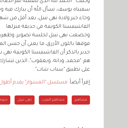
وكتبت: "الحمد لله الذي بنعمته تتم الصالح
سميناه يوسف، نسأل الله أن يبارك فيه ويرزقن
وجاء خبر ولادة نهى نبيل، بعد أقل من شه
الفاشينيستا الكويتية في حديقة منزلها.
وخضعت نهى نبيل لجلسة تصوير، وظهرت 
فوقها باللون الأزرق، ما يعني أن جنس المو
هم: "محمد، ودانة، ويعقوب"، الذين تش
على تطبيق "سناب شات".
إقرأ أيضاً:
مسلسل "المشوار" يقدم أطول 
مشاهير
مشاهير العرب
نهى نبيل
نجوم 