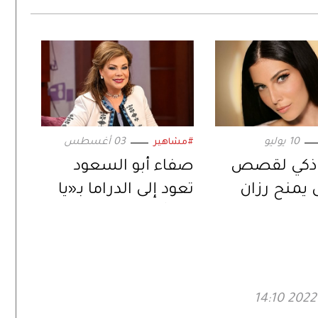
10 يوليو
03 أغسطس
#مشاهير
ذكي لقصص
صفاء أبو السعود
 يمنح رزان
تعود إلى الدراما بـ«يا
ئزة دولية في
خبر أبيض».. ورسالة
أعمال
اجتماعية عبر
«المنصات الرقمية»