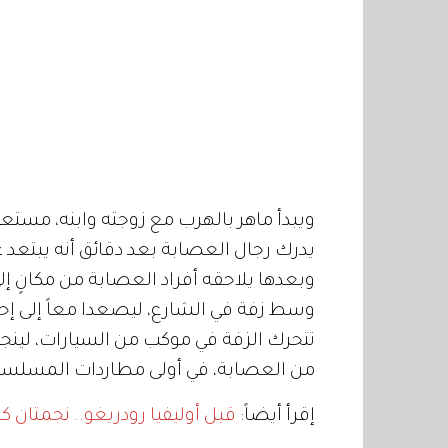
ويبدأ ماهر بالهرب مع زوجته وابنه، مستعي
يدرك رجال العصابة بعد دقائق أنه يبتعد عن ال
وبعدها يلاحقه أفراد العصابة من مكانٍ إلى
وسط زفة في الشارع، ليصعدا معاً إلى إحد
من العصابة، في أولى مطاردات المسلس
إقرأ أيضاً:
قبل أوليفيا رودريغو.. نجمتان كس