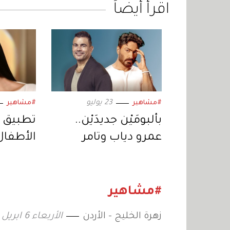
اقرأ أيضاً
23 يوليو
#مشاهير
#مشاهير
بألبومَيْن جديدَيْن..
تطبيق 
عمرو دياب وتامر
الأطفال
حسني يتنافسان في
جمّال جا
موسم الصيف
ريادة ال
#مشاهير
زهرة الخليج - الأردن
الأربعاء 6 ابريل 2022 14:10