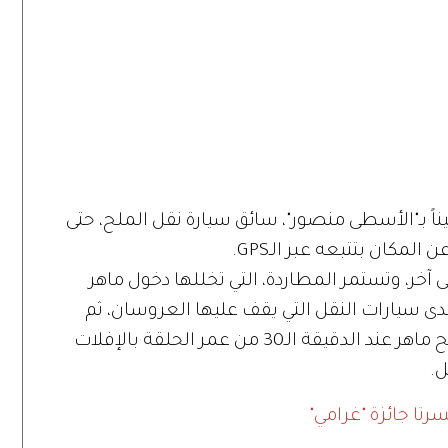
ناً بـ"الأسطى منصور"، سائق سيارة نقل الملح، حتى
مكان بتتبعه عبر الـGPS.
 آخر، وتستمر المطاردة، التي تخللها دخول ماهر
ى سيارات النقل التي يقف عليها العروسان، ثم
تتحرك الزفة في موكب من السيارات، لينجح ماهر عند الدقيقة الـ30 من عمر الحلقة بالإفلات
ل.
رتا جائزة "غرامي"