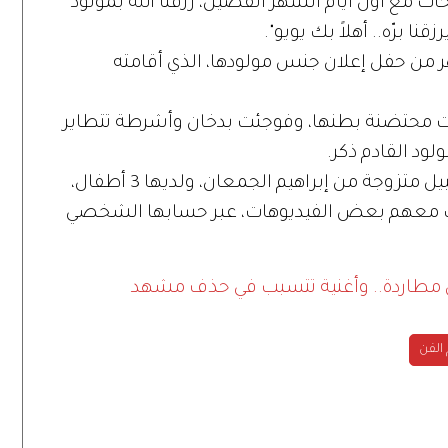
ات مع أول أيام الشهر الفضيل، رزقنا الله بمولود
ا برّه.. أهلاً بك يويو".
ر من حفل إعلان جنس مولودها، الذي أقامته
محتضنة بطنها، وفوجئت بدخان وأشرطة تتطاير
لود القادم ذكر.
جدير بالذكر أن الفاشينيستا الكويتية نهي نبيل متزوجة من إبراهيم الجمعان، ولديها 3 أطفال،
ارك معهم بعض الفيديوهات، عبر حسابها الشخصي
مطاردة.. وأغنية تتسبب في حذف مشهد
الفن