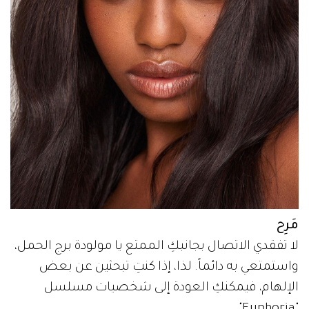
مَرِح
لا تفقدي الاتصال بجانبكِ الممتع يا مولودة برج الحمل،
واستمتعي به دائماً. لذا، إذا كنتِ تبحثين عن بعض
الإلهام، فيمكنكِ العودة إلى شخصيات مسلسل
"Euphoria".