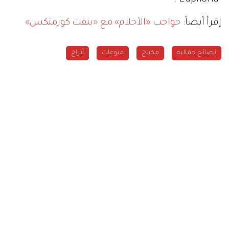
إقرأ أيضاً:
حواجب «الأحلام» مع «بنفت كوزمتكس»
نصائح جمالية
مكياج
منوعات
أبراج