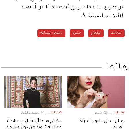
عن طريق الحفاظ على روائحك بعيدًا عن أشعة
الشمس المباشرة.
جمالك
مكياج
بشرة
نصائح جمالية
إقرأ أيضاً
#جمالك
#جمالك
08 مارس
14 ديسمبر 2025
جمال عملي.. ليوم المرأة
مكياج هاندا أرتشيل.. بساطة
العالمي
وجاذبية أنثوية من دون مبالغة