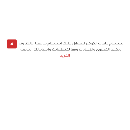
✖
نستخدم ملفات الكوكيز لنسهل عليك استخدام موقعنا الإلكتروني
ونكيف المحتوى والإعلانات وفقا لمتطلباتك واحتياجاتك الخاصة
المزيد
حملوا تطبيق
زهرة الخليج