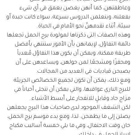
وعاطفتهن، كما أنهن يغصن بعمق في أي شيء
يفعلنه، ويتعلمن الدروس بسرعة، سواء كانت جيدة أو
سيئة، أثناء تقدمهنَّ نحو الأمام في الحياة.
وهذه الصفات التي ذكرناها لمولودة برج الحمل تجعلها
دائمة التفاؤل، لإيمانهن بأن الأمور ستنتهي بأفضل
طريقة ممكنة، ويمكن أن يكون هذا التفاؤل مُعدياً
ومحفزًا ومشجعًا لمن حولهن، ويساعدهن على أن
يصبحن قياديات في العديد من المجالات.
ومع ذلك، يمكن أن تكون لجميع الخصائص الجريئة
للبرج الناري عواقبها، والتي يمكن أن تتجلى أحياناً في
مزاج حاد وقابلٍ للانفجار على أبسط الأشياء.
لكن الشغف الموجود لدى صاحبات هذا البرج يجعلهن
يصلن إلى ما يطمحن. لذا، ومع بدء موسم برج الحمل،
حان وقت الاحتفال، وفي ما يلي خمسة أساليب مكياج
لإبراز الحمل في داخلك.