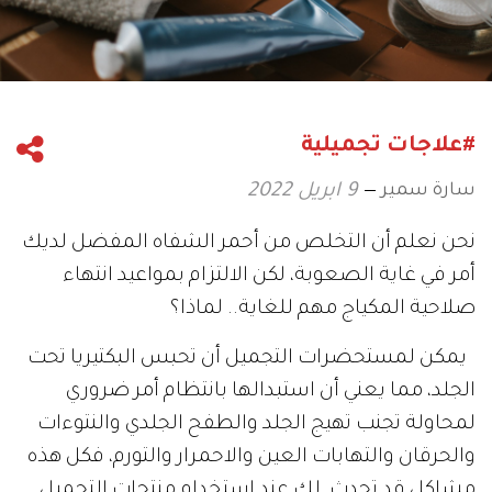
#علاجات تجميلية
سارة سمير
9 ابريل 2022
نحن نعلم أن التخلص من أحمر الشفاه المفضل لديك
أمر في غاية الصعوبة، لكن الالتزام بمواعيد انتهاء
صلاحية المكياج مهم للغاية.. لماذا؟
يمكن لمستحضرات التجميل أن تحبس البكتيريا تحت
الجلد، مما يعني أن استبدالها بانتظام أمر ضروري
لمحاولة تجنب تهيج الجلد والطفح الجلدي والنتوءات
والحرقان والتهابات العين والاحمرار والتورم، فكل هذه
مشاكل قد تحدث لكِ عند استخدام منتجات التجميل