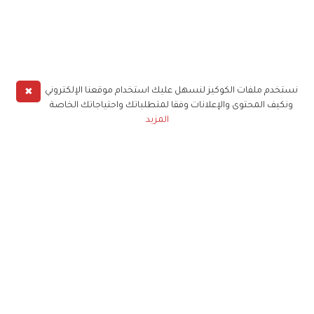
✖
نستخدم ملفات الكوكيز لنسهل عليك استخدام موقعنا الإلكتروني
ونكيف المحتوى والإعلانات وفقا لمتطلباتك واحتياجاتك الخاصة
المزيد
حملوا تطبيق
زهرة الخليج