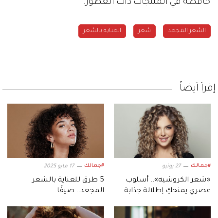
حافظة في المنتجات ذات العطور.
الشعر المجعد
شعر
العناية بالشعر
إقرأ أيضاً
#جمالك
#جمالك
27 يونيو
17 مايو 2025
«شعر الكروشيه».. أسلوب
5 طرق للعناية بالشعر
عصري يمنحكِ إطلالة جذابة
المجعد.. صيفًا
بتكلفة أقل