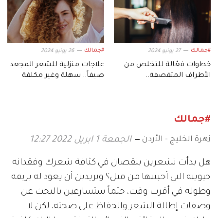
#جمالك
#جمالك
27 يونيو 2024
26 يونيو 2024
خطوات فعّالة للتخلص من
علاجات منزلية للشعر المجعد
الأطراف المتقصفة..
صيفاً.. سهلة وغير مكلفة
واستعادة صحة شعركِ
#جمالك
زهرة الخليج - الأردن
الجمعة 1 ابريل 2022 12:27
هل بدأت تشعرين بنقصان في كثافة شعرك وفقدانه
حيويته التي أحببتها من قبل؟ وتريدين أن يعود له بريقه
وطوله في أقرب وقت، حتماً ستسارعين بالبحث عن
وصفات إطالة الشعر والحفاظ على صحته، لكن لا