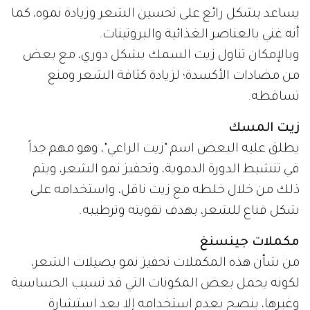
يساعد بشكل رائع على تحسين الشعر وزيادة نموه، كما
أنه غني بالعناصر الغذائية والبروتينات.
وبالإمكان تناول زيت السمك بشكل دوري، مع بعض
من مضادات الأكسدة؛ لزيادة كثافة الشعر ومنع
تساقطه.
زيت المسك
يطلق عليه البعض اسم "زيت الراعي"، وهو مهم جداً
في تنشيط الدورة الدموية، وتحفيز نمو الشعر، ويتم
ذلك من خلال خلطه مع زيت ناقل، واستخدامه على
شكل قناع للشعر، بهدف تقويته وترطيبه.
مكملات جينسنغ
من شأن هذه المكملات تحفيز نمو بصيلات الشعر،
لكونه يحمل بعض المكونات التي قد تسبب الحساسية
وغيرها، ينصح بعدم استخدامه إلا بعد استشارة