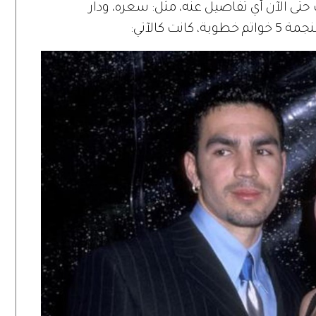
 حتى الآن أي تفاصيل عنه، مثل: سعره، ودار
ت كالآتي: