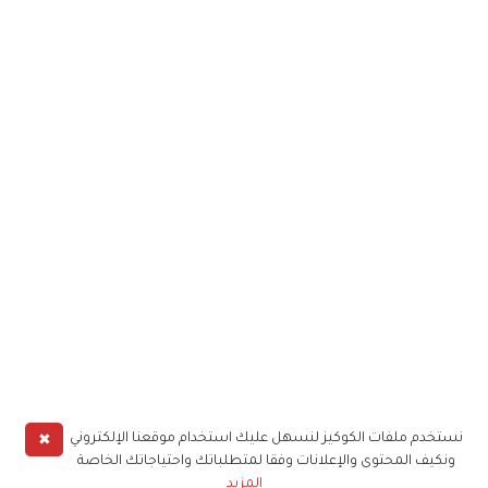
✖
نستخدم ملفات الكوكيز لنسهل عليك استخدام موقعنا الإلكتروني
ونكيف المحتوى والإعلانات وفقا لمتطلباتك واحتياجاتك الخاصة
المزيد