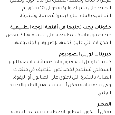
هرس 3 حبات وملعقة صغيرة من ماء الورد، وطبقي
الخليط على بشرتك واتركيه حوالي 10 دقائق ثم
اشطفيه بالماء البارد لبشرة مُنعشة ومُشرقة.
مكونات يجب تجنبها في أقنعة الوجه الطبيعية
عند تطبيق ماسكات طبيعية على البشرة، هناك بعض
المكونات التي عليكِ تجنبها لإضرارها بالجلد، ومنها:
كبريتات لوريل الصوديوم
كبريتات لوريل الصوديوم مادة كيميائية خافضة للتوتر
السطحي تستخدم لخصائص التنظيف في منتجات
العناية بالبشرة التي تحتوي على الصابون أو الرغوة،
وهي مادة سامة يمكن أن تسبب تهيج الجلد والطفح
الجلدي.
العطر
يمكن أن تكون العطور الاصطناعية شديدة السمية