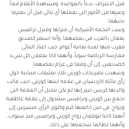
قبل الاعتراف، بدءاً بالمواعدة، ومشاهدة الأفلام معاً،
وغيرها من الأمور التي يفعلها أي ثنائي قبل أن يعترفا
بحبهما.
وبينت النجمة الأميركية أن منزلها ومنزل ترافيس
يقعان بالقرب من بعضهما، وأنه استمر كصديقٍ
مقرب منها لمدة ثمانية أعوام، حيث اعتاد الثنائي
ممارسة الرياضة سوياً، وأنهما كانا يفعلان كل شيء
كصديقين، إلى أن وقعا في غرام بعضهما.
وشهدت تصريحات كورتني تلك تعليقات متباينة حول
رأي عائلة كاردشيان في علاقة ابنتها كورتني، حيث قالت
والدتها كريس جينر إنها لم تكن تتخيل أن العلاقة التي
تجمع بين كورتني وترافيس ستتحول إلى علاقة عاطفية
وزواج، في حين خالفتها كيم وكلوي الرأي، مشيرتين إلى
أنهما كانتا تتوقعان زواج كورتني وترافيس منذ سنوات،
وأنهما لطالما شجعتاها على ذلك.