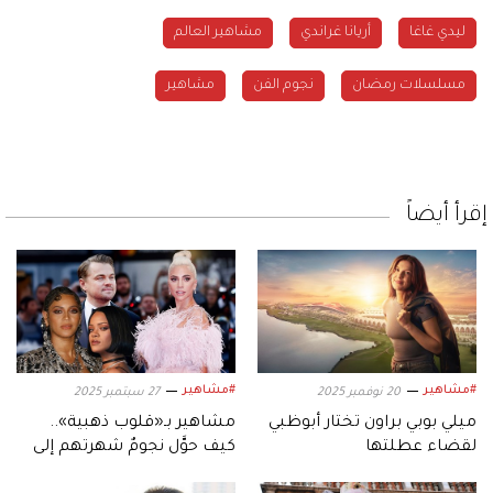
ليدي غاغا
أريانا غراندي
مشاهير العالم
مسلسلات رمضان
نجوم الفن
مشاهير
إقرأ أيضاً
#مشاهير
#مشاهير
20 نوفمبر 2025
27 سبتمبر 2025
ميلي بوبي براون تختار أبوظبي
مشاهير بـ«قلوب ذهبية»..
لقضاء عطلتها
كيف حوَّل نجومٌ شهرتهم إلى
خير عالمي؟