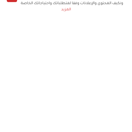
ونكيف المحتوى والإعلانات وفقا لمتطلباتك واحتياجاتك الخاصة
المزيد
حملوا تطبيق
زهرة الخليج
الاشتراك للحصول على ملخص أسبوعي على بريدك
الإلكتروني