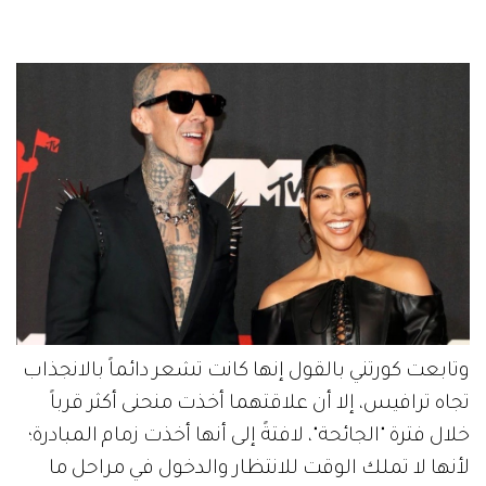
وتابعت كورتني بالقول إنها كانت تشعر دائماً بالانجذاب
تجاه ترافيس، إلا أن علاقتهما أخذت منحنى أكثر قرباً
خلال فترة "الجائحة"، لافتةً إلى أنها أخذت زمام المبادرة؛
لأنها لا تملك الوقت للانتظار والدخول في مراحل ما