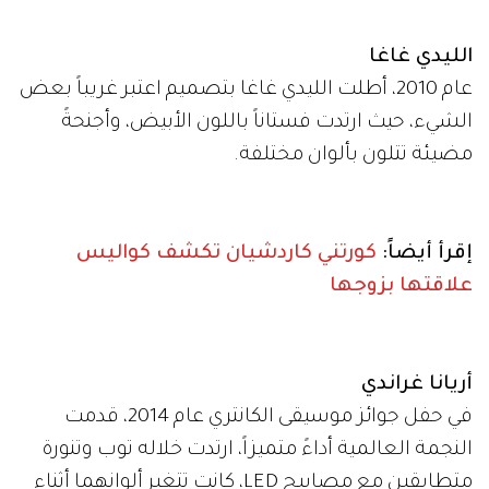
الليدي غاغا
عام 2010، أطلت الليدي غاغا بتصميم اعتبر غريباً بعض
الشيء، حيث ارتدت فستاناً باللون الأبيض، وأجنحةً
مضيئة تتلون بألوان مختلفة.
إقرأ أيضاً:
كورتني كاردشيان تكشف كواليس
علاقتها بزوجها
أريانا غراندي
في حفل جوائز موسيقى الكانتري عام 2014، قدمت
النجمة العالمية أداءً متميزاً، ارتدت خلاله توب وتنورة
متطابقين مع مصابيح LED، كانت تتغير ألوانهما أثناء