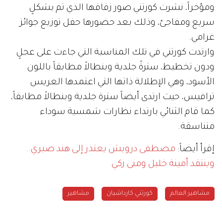
ومؤخراً، نشرت كورتني صور زفافها الذي تم بشكلٍ
سريع ومفاجئ، وذلك بعد حضورها حفل توزيع جوائز
غرامي.
وارتدت كورتني في تلك المناسبة التي جاءت على عجلٍ
ودون تخطيط، سترةً جلدية وبنطالاً مطابقاً باللون
الأسود، وهي الإطلالة ذاتها التي اعتمدها العريس
ترافيس، حيث ارتدى أيضاً سترة جلدية وبنطالاً مطابقاً،
كما قام الثنائي بارتداء نظارات شمسية سوداء
متناسقة.
إقرأ أيضاً:
مصطفى درويش يعتذر إلى هند صبري..
وينتقد أمينة خليل ومنى زكي
مشاهير العالم
كورتني كارداشيان
مشاهير