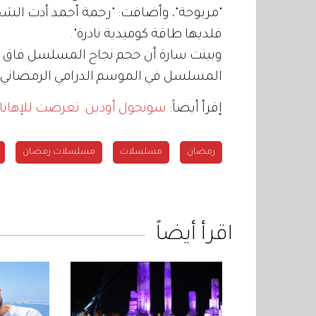
"مربوحة"، وأضافت: "رحمة أحمد أدت الش
فلديها طاقة كوميدية نادرة".
وبينت سارة أن حجم نجاح المسلسل فاق تو
المسلسل في الموسم الدرامي الرمضاني 2023.
إقرأ أيضاً:
سونجول أودين: تعرضت للإهانا
رمضان
مسلسلات
مسلسلات رمضان
اقرأ أيضاً