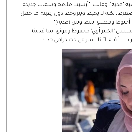
ة "هدية"، وقالت: "أرسيت ملامح وسمات جديدة
 صغرها، لكنه لا يحبها ويتزوجها دون رغبته، ما جعل
أحبوها وفصلوا بينها وبين (هدية)".
سلسل "الكبير أوي" محفوظ وموثق، بما قدمته
لباً فيه، لأننا نسير في خط درامي جديد.