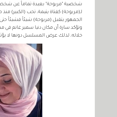
شخصية "مربوحة" بعيدة تماماً عن شخصي
لـ(مربوحة) كفتاة يتيمة، تحب (الكبير) منذ
الجمهور يتقبل (مربوحة) شيئاً فشيئاً حتى 
وتؤكد سارة أن مكان دنيا سمير غانم في م
خلاله، لذلك عرض المسلسل دونها لا يؤثر س