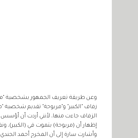
وعن طريقة تعريف الجمهور بشخصية "مرب
زفاف "الكبير" و"مربوحة" تقديم شخصية "م
الزفاف جاءت منها، لأنني أردت أن أؤسس 
إظهار أن (مربوحة) بتموت في (الكبير)، و
وأشارت سارة إلى أن المخرج أحمد الجندي