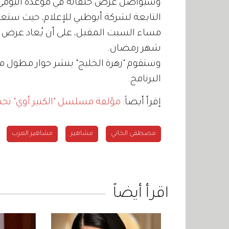
وسيواصل عرض حلقاته في موعده اليومي ع
التابعة لشركة أبوظبي للإعلام، حيث ستع
مساء السبت المقبل، على أن يُعاد عرض الح
شهر رمضان.
وستقوم "زهرة الخليج" بنشر حوار مطول 
البرنامج.
إقرأ أيضاً:
مؤلفة مسلسل "الكبير أوي" ت
مصطفى الخاني
مشاهير
مشاهير العرب
اقرأ أيضاً