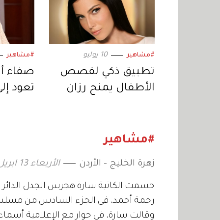
10 يوليو
#مشاهير
#مشاهير
تطبيق ذكي لقصص
صفاء أب
الأطفال يمنح رزان
تعود إلى 
جمّال جائزة دولية في
خبر أبي
ريادة الأعمال
اجتماعي
«المنصا
#مشاهير
زهرة الخليج - الأردن
الأربعاء 13 ابريل 2022 14:43
حسمت الكاتبة سارة هجرس الجدل الدائر ح
رحمة أحمد، في الجزء السادس من مسلسل "
وقالت سارة، في حوار مع الإعلامية أسماء 