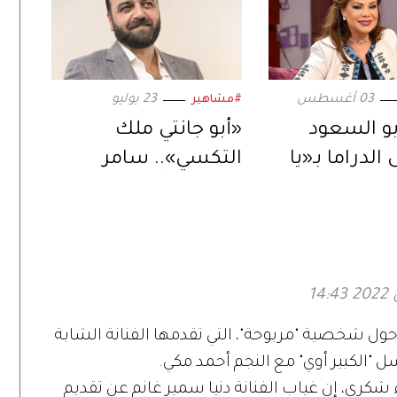
03 أغسطس
23 يوليو
#مشاهير
و السعود
«أبو جانتي ملك
الدراما بـ«يا
التكسي».. سامر
ض».. ورسالة
المصري يُعيد إحياء
ة عبر
المسلسل في دراما
ت الرقمية»
رمضان 2027
ول شخصية "مربوحة"، التي تقدمها الفنانة الشابة
الكبير أوي" مع النجم أحمد مكي.
شكري، إن غياب الفنانة دنيا سمير غانم عن تقديم