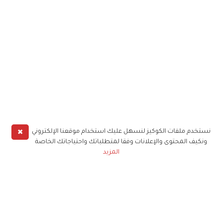
✖
نستخدم ملفات الكوكيز لنسهل عليك استخدام موقعنا الإلكتروني
ونكيف المحتوى والإعلانات وفقا لمتطلباتك واحتياجاتك الخاصة
المزيد
حملوا تطبيق
زهرة الخليج