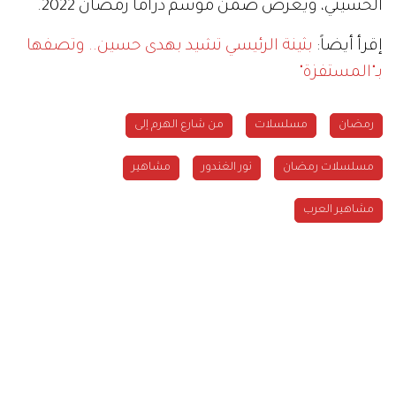
الحسيني، ويعرض ضمن موسم دراما رمضان 2022.
إقرأ أيضاً:
بثينة الرئيسي تشيد بهدى حسين.. وتصفها
بـ"المستفزة"
رمضان
مسلسلات
من شارع الهرم إلى
مسلسلات رمضان
نور الغندور
مشاهير
مشاهير العرب