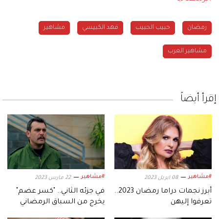
رمضان
حبيب الحبيب
فهد الكبيسي
مشاهير
مشاهير العرب
إقرأ أيضاً
#مشاهير
#مشاهير
08 ابريل 2023
22 مارس 2023
أبرز نجمات دراما رمضان 2023..
في جزئه الثاني.. "كسر عضم"
تعرفوا إليهن
يخرج من السباق الرمضاني