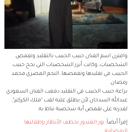
واقترن اسم الفنان حبيب الحبيب بالتقليد وتقمص
الشخصيات، وكانت أبرز الشخصيات التي نجح حبيب
الحبيب في تقليدها وتقمصها، النجم المصري محمد
رمضان.
براعة حبيب الحبيب في التقليد دفعت الفنان السعودي
عبدالله السدحان لأن يطلق عليه لقب "ملك الكركتر"،
لقدرته على تقمص أية شخصية تناط به.
إقرأ أيضاً:
نور الغندور تخطف الأنظار بإطلالتها
الرمضانية