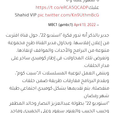
6 شهور علينا و 6
عليك
https://t.co/eRCA5QCADP
Shahid VIP
pic.twitter.com/Kn9UthmBcG
April 13, 2022
— MBC1 (@mbc1)
جدير بالذكر أنه تدور فكرة "استديو 22"، حول قناة اقتربت
من إعلان إفلاسها، ويحاول مدير القناة طرح مجموعة
متنوعة من البرامج والأحداث والمواقف لإنقاذها،
وتعرض تلك المحاولات في إطار كوميدي ساخر على
مدار الحلقات.
وينتمي العمل لنوعية المسلسلات الـ"سيت كوم"،
ويقدم البرنامج مفارقات طريفة ضمن حلقات
منفصلة، يتم تقديمها بشكل كوميدي اجتماعي طيلة
شهر رمضان.
"استوديو 22" بطولة عبدالعزيز النصار وخالد المظفر
وحبيب الحبيب والعنود سعود وعلي الحميدي وماجد