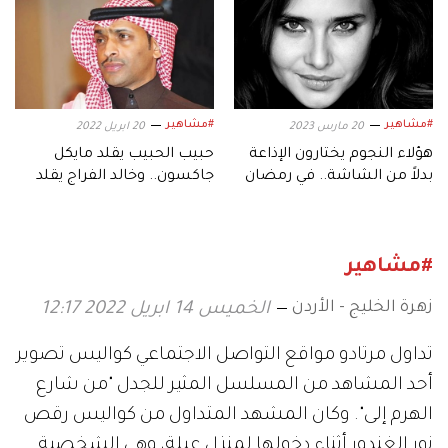
#مشاهير
#مشاهير
20 مارس 2023
20 ابريل 2022
هؤلاء النجوم يختارون الإذاعة
حبيب الحبيب يقلد مايكل
بدلاً من الشاشة.. في رمضان
جاكسون.. وخالد الفراج يقلد
جورج قرداحي
#مشاهير
زهرة الخليج - الأردن
الخميس 14 ابريل 2022 12:17
تداول مرتادو مواقع التواصل الاجتماعي كواليس تصوير
أحد المشاهد من المسلسل المثير للجدل "من شارع
الهرم إلى". وكان المشهد المتداول من كواليس رقص
نور الغندور أثناء دخولها لمنزل عبلة، وهي الشخصية