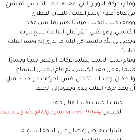
وقام بحركة الدوران التي يفعلها فهد الكبيسي، ثم شرع
في غناء أغنية "وسم القلب"، للفنان القطري.
ووقف حبيب الحبيب مرتديًا نفس ملابس فهد
الكبيسي، وهو يغني: "يقرأ علي الفاتحة سبع مرات،
ويدعي لي الله بالشفا كل ليلة، ما يدري إنه وسم القلب
كيّات".
وقام حبيب الحبيب بتقليد حركات الرقص يمينًا ويسارًا،
مثلما يفعل فهد الكبيسي، ثم قام بتعديل الشماغ
والعقال، وعاد لاستكمال نفس الحركات من جديد، قبل
أن ينفذ حركة القلب بيده، ويعود إلى الخلف.
حبيب الحبيب يقلد الفنان فهد
الكبيسي
@habeeb1976
#ستوديو22
#رمضان_يجمعنا
اشترك بعرض رمضان على الباقة السنوية