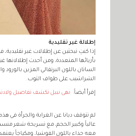
إطلالة غير تقليدية
إذا كنتِ تبحثين عن إطلالات غير تقليدية، 
بأزيائها المتعددة، ومن أحدث إطلالاتها غ
الساتان باللون البرتقالي المزين بالورود 
الشراشيب على طواف الثوب.
إقرأ أيضاً:
نهى نبيل تكشف تفاصيل ولادتها
لم تتوقف ديانا عن الغرابة والجرأة في هذ
عالياً وكبير الحجم، مع تسريحة شعر من
معه حذاء باللون الفوشيا، ومكياجاً يعتمد عل