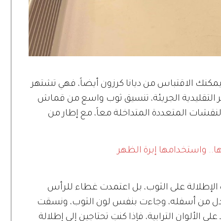
فيمكنك الاقتباس من ديانا كرزون أيضاً، فهي تشتهر
ير التقليدية الجريئة، تنسيق ثوب واسع من قماش
والنقشات المتعددة المتداخلة معاً، مع إطار من
.. واستخدامها إبرة الظهر
ه الإطلالة على الثوب، بل اعتمدت غطاء للرأس
سدل من أسفله، وجاءت بنفس لون الثوب، ونسقت
ى الألوان الترابية، فإذا كنتِ تحتاجين إلى إطلالة