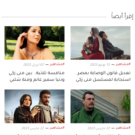
إقرأ أيضاً
#مشاهير
#مشاهير
15 يونيو 2023
07 ابريل 2023
تعديل قانون الوصاية بمصر..
منافسة ثلاثية.. بين منى زكي
استجابة لمسلسل منى زكي
ودنيا سمير غانم ومنة شلبي
#مشاهير
#مشاهير
22 مارس 2023
22 مارس 2023