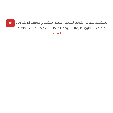
✖
نستخدم ملفات الكوكيز لنسهل عليك استخدام موقعنا الإلكتروني
ونكيف المحتوى والإعلانات وفقا لمتطلباتك واحتياجاتك الخاصة
المزيد
حملوا تطبيق
زهرة الخليج
الاشتراك للحصول على ملخص أسبوعي على بريدك