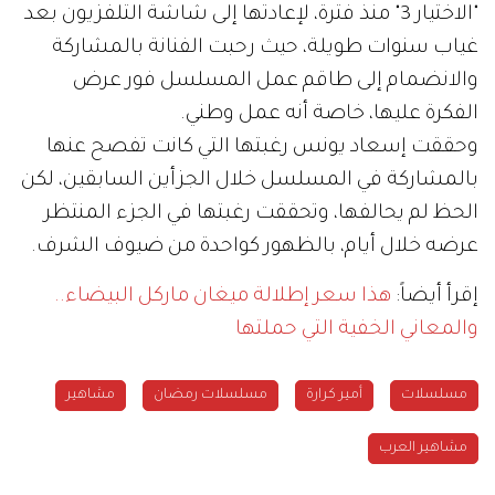
"الاختيار 3" منذ فترة، لإعادتها إلى شاشة التلفزيون بعد
غياب سنوات طويلة، حيث رحبت الفنانة بالمشاركة
والانضمام إلى طاقم عمل المسلسل فور عرض
الفكرة عليها، خاصة أنه عمل وطني.
وحققت إسعاد يونس رغبتها التي كانت تفصح عنها
بالمشاركة في المسلسل خلال الجزأين السابقين، لكن
الحظ لم يحالفها، وتحققت رغبتها في الجزء المنتظر
عرضه خلال أيام، بالظهور كواحدة من ضيوف الشرف.
إقرأ أيضاً:
هذا سعر إطلالة ميغان ماركل البيضاء..
والمعاني الخفية التي حملتها
مسلسلات
أمير كرارة
مسلسلات رمضان
مشاهير
مشاهير العرب