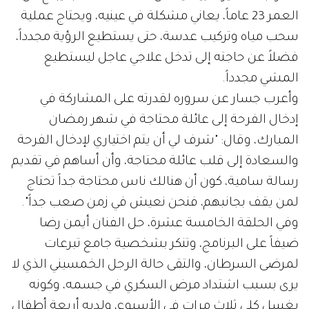
العمر 23 عاماً، يعاني مشكلة في عينيه، ويحتاج عملية
سحب مياه وتركيب عدسة، حتى يستطيع الرؤية مجدداً،
فضلاً عن حاجته إلى تدخل علاجي عاجل ليستطيع
المشي مجدداً.
وأعرب جسار عن سروره لقدرته على المشاركة في
إدخال الفرحة إلى عائلة محتاجة في شهر رمضان
المبارك، وقال: "شرف لي أن يتم اختياري لإدخال الفرحة
والسعادة إلى قلب عائلة محتاجة، وأن أساهم في تقديم
رسالة سامية، كون أن هنالك ناس محتاجة جداً تحتاج
لمن يقف بجانبهم، فنحن نعيش في زمن صعب جداً".
وفي الحلقة الخامسة عشرة، حل الفنان أيمن رضا
ضيفاً على البرنامج، وتنكر بشخصية جامع تبرعات
لمرضى السرطان، والتقى حالة الرجل الخمسيني الذي لا
يرى بسبب اشتداد مرض السكري في جسمه، وكونه
يغسل كلى ثلاث مرات في الأسبوع، ولديه أربعة أطفال