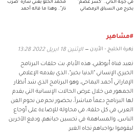
في جزئه الثاني.. "كسر عضم"
محمد الحلو يغني شارة "ضرب
يخرج من السباق الرمضاني
نار".. وهذا ما قاله أحمد
العوضي
#مشاهير
زهرة الخليج - الأردن
الإثنين 18 ابريل 2022 13:28
تعيد قناة أبوظبي، هذه الأيام، بث حلقات البرنامج
الخيري الإنساني "الدنيا بخير"، الذي يقدمه الإعلامي
الإماراتي أحمد اليماحي، وهو البرنامج الذي شد أنظار
الجمهور من خلال عرض الحالات الإنسانية التي يقدم
لها البرنامج دعماً مباشراً، بحضور نجم من نجوم الفن
العربي في كل حلقة، في محاولة للإضاءة على أوجاع
الناس، والمساهمة في تحسين حياتهم، ودفع الآخرين
ليقوموا بواجباهم تجاه الغير.