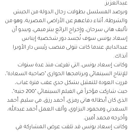
عبدالعزيز.
ويرصد المسلسل بطولات رجال الدولة من الجيش
والشرطة، أثناء دفاعهم عن الأراضي المصرية، وهو من
تأليف هاني سرحان، وإخراج الرائع بيتر ميمي، ويبدو أن
إسعاد يونس سوف تُجسد دور شخصية إيناس
عبدالدايم، عندما كانت تتولى منصب رئيس دار الأوبرا
آنذاك.
وكانت إسعاد يونس، التي تفرغت منذ عدة سنوات
للإنتاج السينمائي وبرنامجها الحواري "صاحبة السعادة"،
قررت العودة للتمثيل بشكل جدي عقب فترة غياب،
حيث شاركت مؤخراً في الفيلم السينمائي "200 جنيه"،
الذي كان أبطاله هاني رمزي، أحمد رزق، مي سليم، أحمد
السعدني ومحمود البزاوي، وألف العمل أحمد عبدالله،
وأخرجه محمد أمين.
وكانت إسعاد يونس قد تلقت عرض المشاركة في