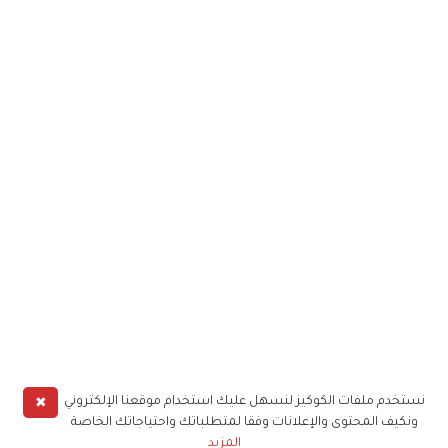
✖
نستخدم ملفات الكوكيز لنسهل عليك استخدام موقعنا الإلكتروني
ونكيف المحتوى والإعلانات وفقا لمتطلباتك واحتياجاتك الخاصة
المزيد