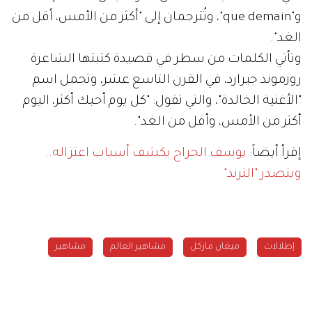
و"que demain"، وتُترجمان إلى "أكثر من الأمس، أقل من
الغد".
وتأتي الكلمات من سطر في قصيدة كتبتها الشاعرة
روزموند جيرارد، في القرن التاسع عشر، وتحمل اسم
"الأغنية الخالدة"، والتي تقول: "كل يوم أحبك أكثر، اليوم
أكثر من الأمس، وأقل من الغد".
إقرأ أيضاً:
يوسف الجراح يكشف أسباب اعتزاله..
ويتصدر "الترند"
إطلالات
ميغان ماركل
مشاهير العالم
مشاهير