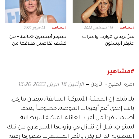
#مشاهير
#مشاهير
14 أغسطس 2022
23 فبراير 2022
سرّ بريتاني هوارد.. واعتراف
جينيفر أنيستون «خائفة» من
جنيفر أنيستون
كشف تفاصيل طلاقها من
براد بيت
#مشاهير
زهرة الخليج - الأردن
الإثنين 18 ابريل 2022 13:20
بلا شك إن الممثلة الأميركية السابقة، ميغان ماركل،
باتت إحدى أهم أيقونات الموضة، خصوصاً بعدما
أصبحت فرداً من أفراد العائلة الملكية البريطانية
لسنواتٍ، قبل أن تتنازل هي وزوجها الأمير هاري عن تلك
العضوية، لذا لم يكن بالأمر المستغرب ظهورها رفقة