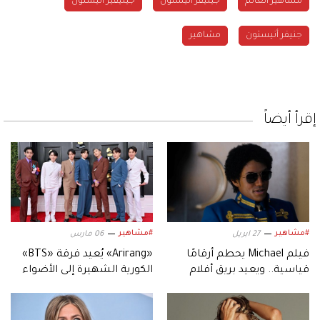
مشاهير العالم
جينيفر أنيستون
جينيفير أنيستون
جنيفر أنيستون
مشاهير
إقرأ أيضاً
#مشاهير
#مشاهير
27 ابريل
06 مارس
فيلم Michael يحطم أرقامًا
«Arirang» يُعيد فرقة «BTS»
قياسية.. ويعيد بريق أفلام
الكورية الشهيرة إلى الأضواء
السيرة الموسيقية