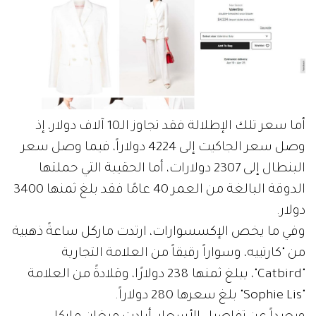
أما سعر تلك الإطلالة فقد تجاوز الـ10 آلاف دولار، إذ
وصل سعر الجاكيت إلى 4224 دولاراً، فيما وصل سعر
البنطال إلى 2307 دولارات، أما الحقيبة التي حملتها
الدوقة البالغة من العمر 40 عامًا فقد بلغ ثمنها 3400
دولار.
وفي ما يخص الإكسسوارات، ارتدت ماركل ساعةً ذهبية
من "كارتييه، وسواراً رقيقاً من العلامة التجارية
"Catbird"، يبلغ ثمنها 238 دولارًا، وقلادةً من العلامة
"Sophie Lis" بلغ سعرها 280 دولاراً.