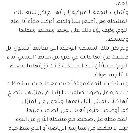
العمر.
وأشارت النجمة الأميركية إلى أنها لم تكن تنتبه لتلك
المشكلة وهي أصغر سناً ولكنها أدركت فجأة آثار قلة
النوم، وكيف يؤثر ذلك على يومها وعملها وعقلها
وجسمها.
ولم تكن تلك المشكلة الوحيدة التي تعانيها أنستون، بل
كشفت عن أنها عانت في فترةٍ من حياتها "المشي أثناء
النوم"، مبينةً أن تلك المشكلة كانت تؤرقها ما يجعلها
لا تنام بسهولة.
واستذكرت النجمة موقفاً حدث معها، حيث استيقظت
ذات مرة على صوت صافرات الإنذار في منزلها، ليتضح
أنها كانت تمشي أثناء نومها، وتتجول في المنزل.
كما أوضحت جنيفر أنه بات من الصعب عليها
المحافظة على صحتها مع مشكلة الأرق من النوم،
حيث لا تمكنها من ممارسة الرياضة أو اتباع نمط حياة