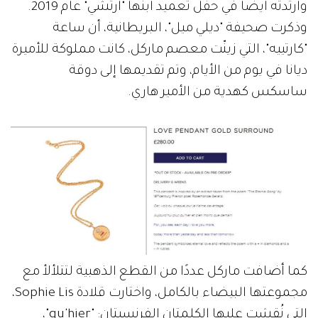
وارتدته أيضاً في حفل تعميد ابنها "آرتشي" عام 2019.
وذكرت صحيفة "ديلي ميل"، البريطانية، أن ساعة
"كارتييه"، التي زينّت معصم ماركل، كانت مملوكة للأميرة
ديانا في يوم من الأيام، وتم تقديمها إلى دوقة
ساسكس كهدية من الأمير هاري.
كما أضافت ماركل عددًا من القطع الذهبية لتتلألأ مع
مجموعتها البيضاء بالكامل، واختارت قلادة Sophie Lis،
التي نُقشت عليها الكلمتان الفرنسيتان: "qu'hier"،