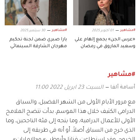
#مشاهير
#مشاهير
01 أكتوبر 2025
30 سبتمبر 2025
«عرس الجن» يجمع إلهام علي
يارا صبري ضمن لجنة تحكيم
وسعيد الماروق في رمضان
مهرجان الشارقة السينمائي
2026
للأطفال والشباب
#مشاهير
أسامة ألفا
السبت 23 ابريل 2022 11:00
مع مرور الأيام الأولى من الشهر الفضيل، والسباق
الدرامي الكثيف خلال هذا الموسم، بدأت تتضح الملامح
الأولى للأعمال الدرامية، وما يتجه إلى فئة الناجحين، وما
الذي خرج من السباق أصلاً، أو أنه في طريقه إلى
الخروج، وقد استطاعت قناتا «أبوظبي» و«الإمارات»،