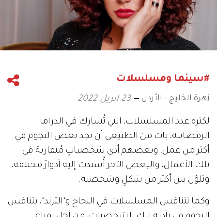
#سينما ومسلسلات
زهرة الخليج - الأردن
23 ابريل 2022
لكثرة عدد المسلسلات، التي تُشارك في الدراما
الرمضانية، بات من الطبيعي أن نجد بعض النجوم في
أكثر من عمل، وبعضهم أدى شخصياتٍ مُتقاربة في
تلك الأعمال، والبعض الآخر أُسندت إليه أدوارٌ مختلفة،
وتلوّن بين أكثر من شكلٍ وشخصية.
وكما تتنافس المسلسلات في النجاح و"الترند"، يتنافس
النجوم في تأدية تلك الشخصيات، من أجل إقناع