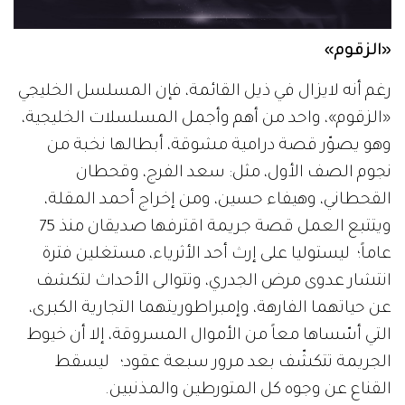
«الزقوم»
رغم أنه لايزال في ذيل القائمة، فإن المسلسل الخليجي
«الزقوم»، واحد من أهم وأجمل المسلسلات الخليجية،
وهو يصوّر قصة درامية مشوقة، أبطالها نخبة من
نجوم الصف الأول، مثل: سعد الفرج، وقحطان
القحطاني، وهيفاء حسين، ومن إخراج أحمد المقلة،
ويتتبع العمل قصة جريمة اقترفها صديقان منذ 75
عاماً؛ ليستوليا على إرث أحد الأثرياء، مستغلين فترة
انتشار عدوى مرض الجدري، وتتوالى الأحداث لتكشف
عن حياتهما الفارهة، وإمبراطوريتهما التجارية الكبرى،
التي أسّساها معاً من الأموال المسروقة، إلا أن خيوط
الجريمة تتكشّف بعد مرور سبعة عقود؛ ليسقط
القناع عن وجوه كل المتورطين والمذنبين.