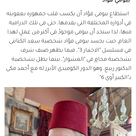
بيومي فؤاد
استطاع بيومي فؤاد أن يكسب قلب جمهوره بعفويته
في أدواره المختلفة التي يقدمها، حتى في تلك الدرامية
منها، لذا سنجد أن بيومي موجودٌ في أكثر من عملٍ لهذا
العام، حيث يجسد بيومي فؤاد شخصية سعد الكتاتني
في مسلسل "الاختيار 3"، فيما يظهر ضيف شرف
بشخصية محامٍ في "المشوار"، بينما يطل بشخصية
الدكتور ربيع، وهو الدور الكوميدي الأبرز له مع أحمد مكي
بـ"الكبير أوي 6".