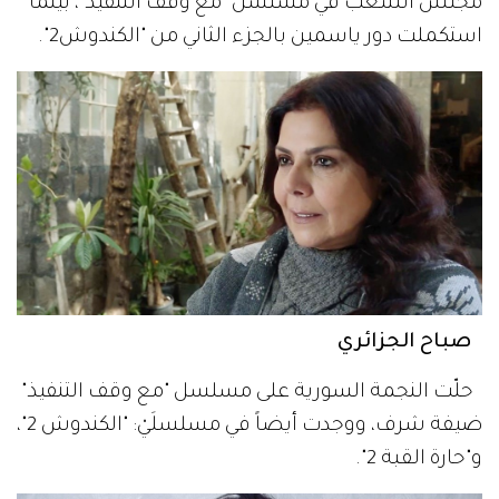
مجلس الشعب في مسلسل "مع وقف التنفيذ"، بينما
استكملت دور ياسمين بالجزء الثاني من "الكندوش2".
صباح الجزائري
حلّت النجمة السورية على مسلسل "مع وقف التنفيذ"
ضيفة شرف، ووجدت أيضاً في مسلسلَيْ: "الكندوش 2"،
و"حارة القبة 2".