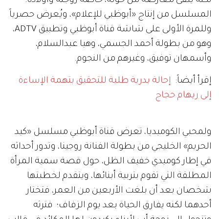
لكنه يلقى معارضة مَنْ حوله، خاصةً زوجته وأولاده.
المسلسل من إنتاج «أبوظبي للإعلام»، ويُعرض حصرياً
وللمرة الأولى على شاشة قناة أبوظبي وتطبيق ADTV،
وهو من بطولة أحمد الجسمي، وهيا عبدالسلام،
وأسمهان توفيق، وغيرهم من النجوم.
إقرأ أيضاً:
إحالة بدرية طلبة للتحقيق بتهمة الإساءة
إلى ريهام حجاج
ولمحبي الكوميديا، تعرض قناة أبوظبي مسلسل «كيد
الحريم» الخليجي من بطولة الفنانة روجينا، وتدور أحداثه
في إطار كوميدي خفيف الظل، حول قصة سمية المرأة
المطلقة التي تقوم بتربية أبنائها، ويتقدم لخطبتها
شخصان بعد أن بلغت الأربعين من العمر، فتختار
أحدهما لكنه يفارق الحياة بعد يوم الزفاف؛ فترثه