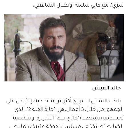
سري"، مع هاني سلامة، ونضال الشافعي.
خالد القيش
يلعب الممثل السوري أكثر من شخصية، إذ يُطل على
الجمهور من خلال 3 أعمال، هي: "حارة القبة 2"، الذي
يُجسد فيه شخصية "غازي بيك" الشريرة، وشخصية
الضابط "طارق" في مسلسل "جوقة عزيزة"، كما يطل