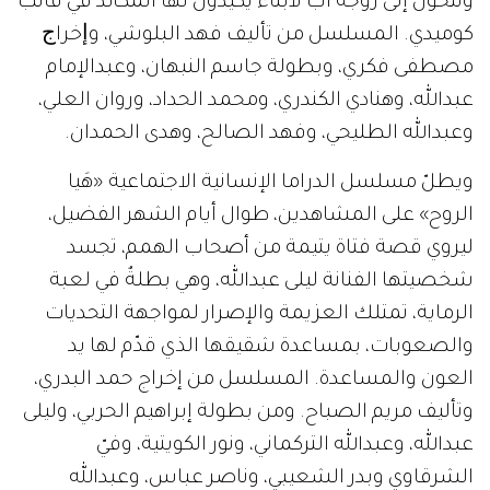
وتتحول إلى زوجة أب لأبناء يكيدون لها المكائد في قالب
كوميدي. المسلسل من ﺗﺄﻟﻴﻒ فهد البلوشي، وﺇﺧﺮاﺝ
مصطفى فكري، وبطولة جاسم النبهان، وعبدالإمام
عبدالله، وهنادي الكندري، ومحمد الحداد، وروان العلي،
وعبدالله الطليحي، وفهد الصالح، وهدى الحمدان.
ويطلّ مسلسل الدراما الإنسانية الاجتماعية «هَيا
الروح» على المشاهدين، طوال أيام الشهر الفضيل،
ليروي قصة فتاة يتيمة من أصحاب الهمم، تجسد
شخصيتها الفنانة ليلى عبدالله، وهي بطلةٌ في لعبة
الرماية، تمتلك العزيمة والإصرار لمواجهة التحديات
والصعوبات، بمساعدة شقيقها الذي قدّم لها يد
العون والمساعدة. المسلسل من إخراج حمد البدري،
وتأليف مريم الصباح. ومن بطولة إبراهيم الحربي، وليلى
عبدالله، وعبدالله التركماني، ونور الكويتية، وفيّ
الشرقاوي وبدر الشعيبي، وناصر عباس، وعبدالله