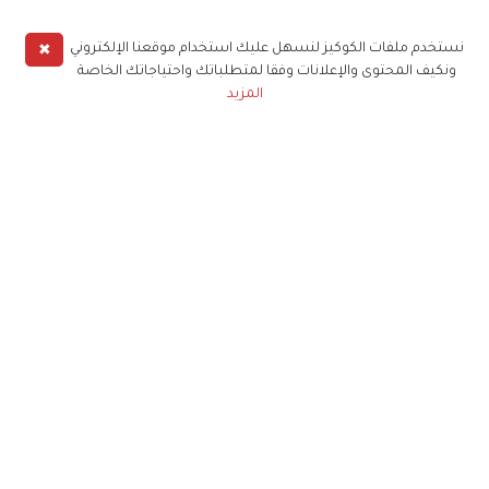
✖
نستخدم ملفات الكوكيز لنسهل عليك استخدام موقعنا الإلكتروني
ونكيف المحتوى والإعلانات وفقا لمتطلباتك واحتياجاتك الخاصة
المزيد
حملوا تطبيق
زهرة الخليج