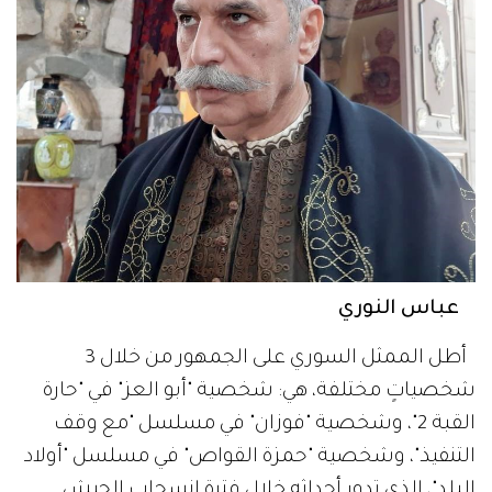
عباس النوري
أطل الممثل السوري على الجمهور من خلال 3
شخصياتٍ مختلفة، هي: شخصية "أبو العز" في "حارة
القبة 2"، وشخصية "فوزان" في مسلسل "مع وقف
التنفيذ"، وشخصية "حمزة القواص" في مسلسل "أولاد
البلد"، الذي تدور أحداثه خلال فترة انسحاب الجيش