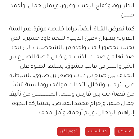
الطراروة، وكفاح الرجيب، وغرور، وإيمان جمال، وأحمد
حسن.
كما تعرض القناة، أيضاً، دراما خليجية مؤثرة، عبر البيئة
القروية بعنوان «عين الذيب» للنجم داود حسين، الذي
يجسد بحضور لافت واحدة من الشخصيات التي تتخذ
صفاتها من صفات الذئب، من خلال قصة الصراع بين
الخير والشر في قالب مشوق، يسلط الضوء على
الخلاف بين ضبع بن ذياب وصقر بن ضاوي، للسيطرة
على بئر ماء، وتتخلل الأحداث مواقف رومانسية تنشأ
من قصة حب بين فارس وسما. المسلسل من تأليف
جمال صقر، وإخراج محمد القفاص، بمشاركة النجوم
إبراهيم الزدجالي، وريم أرحمة، وأمل محمد.
مشاهير
مسلسلات
نجوم الفن