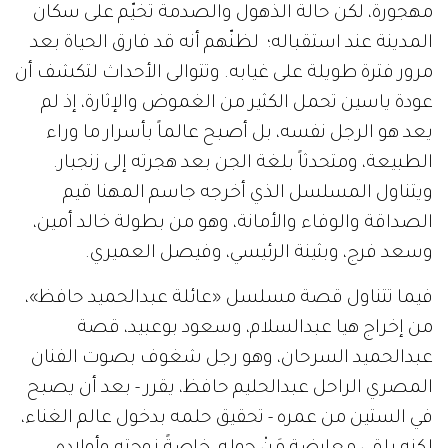
مهجورة، لكن حالة الذهول والصدمة تخيّم على سكان
المدينة عند استقباله؛ لظنّهم أنه قد فارق الحياة بعد
مرور فترة طويلة على غيابه. وتتوالى الأحداث لتكشف أن
عودة ياسين تحمل الكثير من الغموض والإثارة، إذ لم
يعد هو الرجل نفسه، بل أصبح عالماً بأسرار ما وراء
الطبيعة، ومتحدثاً بلغة الجن بعد هجرته إلى زنجبار.
ويتناول المسلسل الذي أخرجه جاسم المهنا قيم
الصداقة والوفاء والأمانة، وهو من بطولة خالد أمين،
وسعد فرج، وبثينة الرئيسي، وفيصل العميري.
فيما تتناول قصة مسلسل «عائلة عبدالحميد حافظ»،
من إخراج هيا عبدالسلام، وسعود بوعبيد، قصة
عبدالحميد السرحان، وهو رجل شغوف بصوت الفنان
المصري الراحل عبدالحليم حافظ، يقرر - بعد أن يصبح
في الستين من عمره - تحقيق حلمه بدخول عالم الغناء،