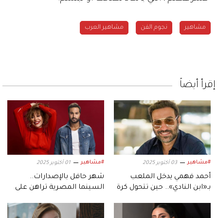
مشاهير
نجوم الفن
مشاهير العرب
إقرأ أيضاً
#مشاهير
#مشاهير
03 أكتوبر 2025
01 أكتوبر 2025
أحمد فهمي يدخل الملعب
شهر حافل بالإصدارات..
بـ«ابن النادي».. حين تتحول كرة
السينما المصرية تراهن على
القدم إلى دراما
موسم أكتوبر