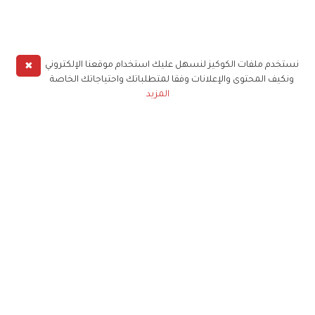
✖
نستخدم ملفات الكوكيز لنسهل عليك استخدام موقعنا الإلكتروني
ونكيف المحتوى والإعلانات وفقا لمتطلباتك واحتياجاتك الخاصة
المزيد
حملوا تطبيق
زهرة الخليج
الاشتراك للحصول على ملخص أسبوعي على بريدك