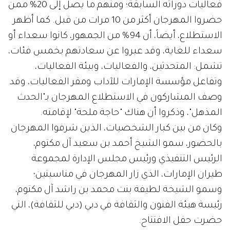
فعاليات دوراته السابقة؛ ومنهم ما يصل إلى 20٪ ممن
حضروا المهرجان أكثر من 10 مرات من قبل. كما أظهر
الاستطلاع، أيضاً، أن 94٪ من الجمهور، كانوا سعداء أو
سعداء للغاية، وقد عبروا عن سعادتهم بخمس فئات،
تشمل: المتحدثين، والفعاليات، وبيئة الفعاليات،
وتفاعل مؤسسة الإمارات للآداب ومقر الفعاليات، وقد
وصف المشاركون في الاستطلاع المهرجان بـ"الحدث
المذهل"، وذكروا أن هناك "حاجة ملحة" لإقامته.
وكان من بين كبار الشخصيات، الذين شرفوا المهرجان
بالحضور، سمو الشيخ أحمد بن سعيد آل مكتوم،
الرئيس التنفيذي ورئيس مجلس الإدارة لمجموعة
طيران الإمارات، الذي زار المهرجان في مناسبتين؛
وسمو الشيخة لطيفة بنت محمد بن راشد آل مكتوم،
رئيسة هيئة الفنون والثقافة في دبي (دبي للثقافة)، التي
حضرت حفل الافتتاح.