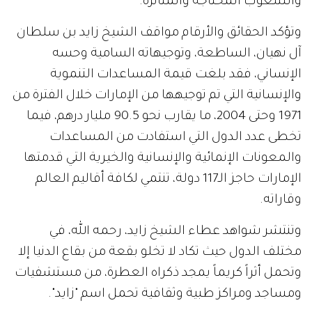
والشعوب المحتاجة والمتأثرة.
وتؤكد الحقائق والأرقام مواقف الشيخ زايد بن سلطان
آل نهيان، الساطعة، وتوجيهاته السامية وحسه
الإنساني، فقد بلغت قيمة المساعدات التنموية
والإنسانية التي تم توجيهها من الإمارات خلال الفترة من
1971 وحتى 2004، ما يقارب نحو 90.5 مليار درهم، فيما
تخطى عدد الدول التي استفادت من المساعدات
والمعونات الإنمائية والإنسانية والخيرية التي قدمتها
الإمارات حاجز الـ117 دولة، تنتمي لكافة أقاليم العالم
وقاراته.
وتنتشر شواهد عطاء الشيخ زايد، رحمه الله، في
مختلف الدول حيث تكاد لا تخلو بقعة من بقاع الدنيا إلا
وتحمل أثراً كريماً يمجد ذكراه العطرة، من مستشفيات
ومساجد ومراكز طبية وثقافية تحمل اسم "زايد".