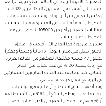
الفعاليات الأدبية الرائدة في العالم، بنجاح دورته الرابعة
عشرة، التي أُقيمت في الفترة بين 3 و13 فبراير 2022، ما
يعكس التعافي من آثار الوباء. وقد سجلت مسابقات
المهرجان أرقاماً قياسية في المشاركة، فيما استقبلت
فعاليات المهرجان أكثر من 105000 شخص، في مقر
المهرجان وعبر الإنترنت.
وشارك في دورة هذا العام، التي أقيمت في فنادق
الحبتور سيتي على مدار 11 يوماً، 181 كاتباً ومبدعاً ومفكراً
يمثلون 47 جنسية مختلفة، نصفهم من العالم العربي،
مع زيادة بنسبة 100٪ في عدد الكتّاب على العام
السابق. كما تضاعف عدد الكتّاب الإماراتيين المشاركين
في البرنامج، مقارنةً بالعام الماضي.
وقد أظهرت نتائج استطلاع آراء الجمهور مؤشرات
إيجابية للغاية، وتظهر النتائج أن 64٪ من المُستطلعة
آراؤهم، هم من جمهور المهرجان الذين اعتادوا حضور