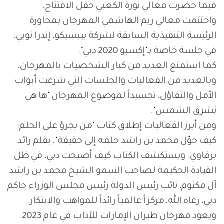
فيما حضرت معالي نورة الكعبي حفل الافتتاح،
واختتمت معالي ريم الهاشمي المهرجان بمحاورة
الرئيسة التنفيذية السابقة لشركة بيبسيكو، إندرا نويي،
في جلسة خاصة بـ"إكسبو 2020 دبي".
كما استمتع العديد من كبار الشخصيات بالمهرجان،
وبالعديد من الفعاليات والجلسات التي شرعت أبواب
الأمل والتفاؤل، تجسيداً لموضوع المهرجان "ها هي
تشرق الشمس".
ومن أبرز الفعاليات إطلاق كتاب "من يجرؤ على الحلم:
كيف حوّل محمد بن راشد حلمه إلى حقيقة"، بقلم رائد
برقاوي. ويستكشف الكتاب كيف أصبحت دبي، في ظل
القيادة الحكيمة لصاحب السمو الشيخ محمد بن راشد
آل مكتوم، نائب رئيس الدولة رئيس مجلس الوزراء حاكم
دبي، رعاه الله، مركزاً عالمياً رائداً للمواهب والابتكار.
ويعود مهرجان طيران الإمارات للآداب في عام 2023.