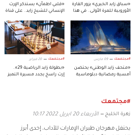
«سباق زايد الخيري» يزور القارة
«قلبي اطمأن» يستذكر الإرث
الأوروبية للمرة الأولى.. في هذا
الإنساني للشيخ زايد.. على قناة
التاريخ
«أبوظبي»
#مجتمعك
#مجتمعك
09 مارس
20 فبراير
«متحف زايد الوطني» يحتضن
«بطولة زايد الرياضية 29»..
أمسية رمضانية دبلوماسية
إرث راسخ يجدد مسيرة التميز
بمناسبة «يوم زايد للعمل
والوحدة
الإنساني»
#مجتمعك
زهرة الخليج
الأربعاء 20 ابريل 2022 10:17
يحتفل مهرجان طيران الإمارات للآداب، إحدى أبرز