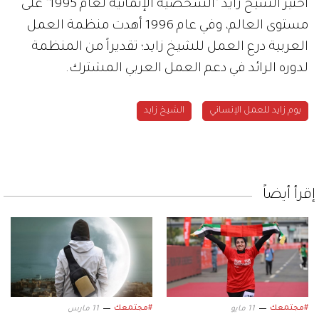
اختير الشيخ زايد "الشخصية الإنمائية لعام 1995" على
مستوى العالم، وفي عام 1996 أهدت منظمة العمل
العربية درع العمل للشيخ زايد؛ تقديراً من المنظمة
لدوره الرائد في دعم العمل العربي المشترك.
يوم زايد للعمل الإنساني
الشيخ زايد
إقرأ أيضاً
#مجتمعك
#مجتمعك
11 مايو
11 مارس