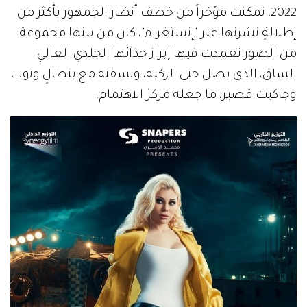
2022، تمكنت مؤخراً من خطف أنظار الجمهور بأكثر من
إطلالةٍ نشرتها عبر "إنستغرام"، كان من بينها مجموعة
من الصور تعمدت فيها إبراز حذائها الجلدي العالي
الساق، الذي يصل حتى الركبة، ونسقته مع بنطالٍ وتوب
وجاكيت قصير، ما جعله مركز الاهتمام.