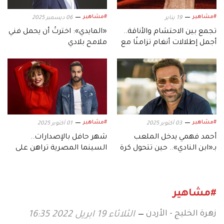
#مشاهير
#مشاهير
19 يناير
06 ديسمبر 2025
تجمع بين الاحتشام والأناقة..
«المايدي»: اخترتُ أن يحمل فني
أجمل إطلالات أنغام تزامنًا مع
ملامح بلادي
عيد ميلادها الـ53
#مشاهير
#مشاهير
03 أكتوبر 2025
01 أكتوبر 2025
أحمد فهمي يدخل الملعب
شهر حافل بالإصدارات..
بـ«ابن النادي».. حين تتحول كرة
السينما المصرية تراهن على
القدم إلى دراما
موسم أكتوبر
#مشاهير
زهرة الخليج - الأردن
الثلاثاء 19 ابريل 2022 16:35