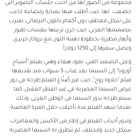
مجموعة من الصور لها من أحدث جلسات التصوير التي
خضعت لها، حيث أطلت فيها بعبايةٍ رمضانية جاءت
على شكل معطفٍ دون أكمام باللون البرتقالي، تميزت
بتصميمها العربي، حيث جرى تزيينها بنقشات طيور
وأزهار مطرزة بخطوط ذهبية اللون مع بروكار حريري،
ويصل سعرها إلى 1250 دولاراً.
وعلى الصعيد الفني، تعود هيفاء وهبي بفيلم "أشباح
أوروبا" إلى السينما بعد غياب 5 سنوات منذ تقديمها
فيلم "حلاوة روح"، حيث قرر صُنّاع الفيلم طرحه في دور
عرض السينما المصرية في عيد الفطر المقبل، كما
سيتم طرحه بدور السينما في الوطن العربي، وذلك
بعدما شهد الفيلم عدة تأجيلات خلال الفترة الماضية.
وتدور أحداث الفيلم في إطار من الأكشن والمغامرات
بشكل جديد ومختلف، لم تتطرق له السينما المصرية