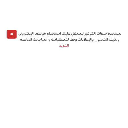
✖
نستخدم ملفات الكوكيز لنسهل عليك استخدام موقعنا الإلكتروني
ونكيف المحتوى والإعلانات وفقا لمتطلباتك واحتياجاتك الخاصة
المزيد
حملوا تطبيق
زهرة الخليج