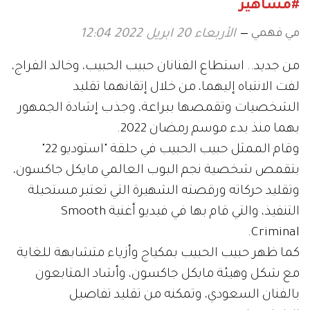
#مشاهير
مي فهمي
الأربعاء 20 ابريل 2022 12:04
من جديد.. استطاع الفنانان حبيب الحبيب، وخالد الفراج،
لفت الانتباه إليهما، من خلال إتقانهما تقليد
الشخصيات وتقمصها ببراعة، وجذب إشادة الجمهور
بهما منذ بدء موسم رمضان 2022.
وقام الممثل حبيب الحبيب في حلقة "استوديو 22"
بتقمص شخصية نجم البوب العالمي مايكل جاكسون،
وتقليد حركاته ورقصته الشهيرة التي تعتبر مستحيلة
التنفيذ، والتي قام بها في فيديو أغنية Smooth
Criminal.
كما ظهر حبيب الحبيب بمكياج وأزياء متشابهة للغاية
مع شكل وهيئة مايكل جاكسون، وأشاد المتابعون
بالفنان السعودي، وتمكنه من تقليد تفاصيل