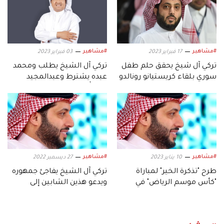
#مشاهير
#مشاهير
17 فبراير 2023
03 فبراير 2023
تركي آل شيخ يحقق حلم طفل
تركي آل الشيخ يطلب ومحمد
سوري بلقاء كريستيانو رونالدو
عبده يشترط وعبدالمجيد
عبدالله يعلق
#مشاهير
#مشاهير
10 يناير 2023
27 ديسمبر 2022
طرح "تذكرة الخير" لمباراة
تركي آل الشيخ يفاجئ جمهوره
"كأس موسم الرياض" في
ويدعو هذين الشابين إلى
مزاد.. وهذه التفاصيل
موسم الرياض.. فمن هما؟