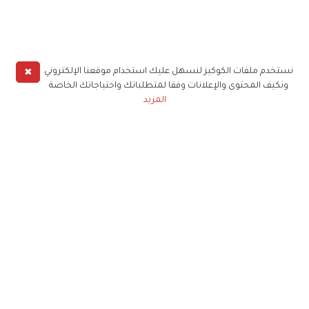
✖
نستخدم ملفات الكوكيز لنسهل عليك استخدام موقعنا الإلكتروني
ونكيف المحتوى والإعلانات وفقا لمتطلباتك واحتياجاتك الخاصة
المزيد
حملوا تطبيق
زهرة الخليج