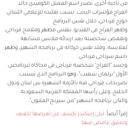
من ناحية أخرى، تصدر اسم الممثل الكوميدي خالد
الفراج مؤشرات البحث، بسبب تقليده للإعلامي اللبناني
جورج قرداحي، خلال نفس البرنامج.
وظهر الفراج في الفيديو، بنفس مظهر وملامح قرداحي،
وتقمص شخصيته بعد ارتدائه ملابس مشابهة
لملابسه، وقلد نفس حركاته في برنامجه الشهير، وظهر
باسم سرداحي مرداحي.
وجسد "الفراج" شخصية قرداحي في محاكاة لبرنامجين:
الأول "برلمان شعيب"، وهو البرنامج الذي تسببت
تصريحات قرداحي فيه بالأزمة الشهيرة بين لبنان ودول
الخليج، وعلى رأسها المملكة العربية السعودية،
والثاني برنامجه الشهير "من سيربح المليون".
إقرأ أيضاً:
ليلى إسكندر تكشف عن تعرضها للعنف..
وتعليق غامض منها