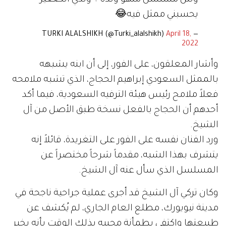
وش مسلسل منهو ولدنا ؟ ولدي الصغير
يحسبني ممثل فيه😂
April 18,
— TURKI ALALSHIKH (@Turki_alalshikh)
2022
وأشار المعلقون، على الفور، إلى أن ابنه يشبهه
بالممثل السعودي إبراهيم الحجاج، الذي تشبه ملامحه
فعلاً ملامح رئيس هيئة الترفيه السعودية، فيما أكد
أحدهم أن الحجاج بالفعل نسخة طبق الأصل من آل
الشيخ.
ورد الفنان نفسه على الفور على التغريدة، قائلاً إنه
يتشرف بهذا الشبه، مقدماً شرحاً مختصراً عن
المسلسل الذي سأل عنه آل الشيخ.
وكان تركي آل الشيخ قد أجرى عملية جراحية ناجحة في
مدينة نيويورك، مطلع العام الجاري، لم يُكشف عن
طبيعتها واكتفى بطمأنة محبيه بذلك الوقت بأنه بخير