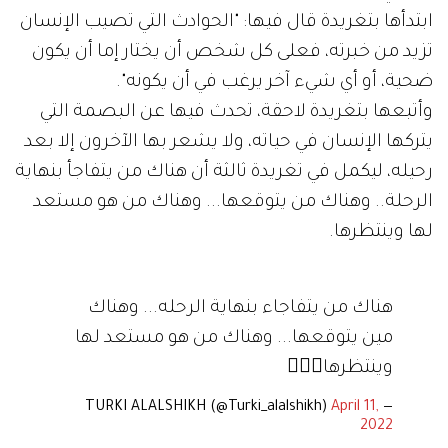
ابتدأها بتغريدة قال فيها: "الحوادث التي تصيب الإنسان
تزيد من خبرته، فعلى كل شخص أن يختار إما أن يكون
ضحية، أو أي شيء آخر يرغب في أن يكونه".
وأتبعها بتغريدة لاحقة، تحدث فيها عن البصمة التي
يتركها الإنسان في حياته، ولا يشعر بها الآخرون إلا بعد
رحيله، ليكمل في تغريدة ثالثة أن هناك من يتفاجأ بنهاية
الرحلة.. وهناك من يتوقعها... وهناك من هو مستعد
لها وينتظرها.
هناك من يتفاجاء بنهاية الرحله... وهناك
مين يتوقعها... وهناك من هو مستعد لها
وينتظرها🤷🏻‍♂️
April 11,
— TURKI ALALSHIKH (@Turki_alalshikh)
2022