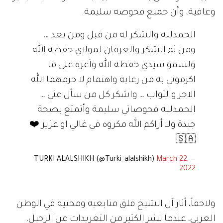
وعافية، وأن جميع فحوصه سليمة.
الحمدلله والشكر له من قبل ومن بعد …
ومن ثم الشكر والعرفان لمولاي حفظه الله
ولسمو سيدي حفظه الله وأعزه على ما
اكرموني به من رعاية واهتمام لا حرمهما الله
الاجر والثواب … واشكر كل من سأل عني …
الحمدلله فحوصاتي سليمة وأتمتع بصحة
جيدة ولا أراكم الله مكروه في غالي او عزيز ❤️
🇸🇦
March 22,
— TURKI ALALSHIKH (@Turki_alalshikh)
2022
ولاحقاً، أثار آل الشيخ قلق متابعيه ومحبيه في الوطن
العربي، عندما نشر الكثير من التغريدات عن الرحيل،