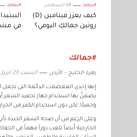
08 أغسطس
#حياتك
#جمالك
كيف يعزز فيتامين (D)
الببتيدا
روتين جمالكِ اليومي؟
في منتج
بالشعر
#جمالك
زهرة الخليج - الأردن
السبت 23 ابريل 2022 10:30
إنها إحدى المعضلات الدائمة التي تجعل ا
يضمنَّ بها استخدام جهاز تجعيد الشعر أ
وجميلًا، لكن دون استخدام الكثير من الحرا
وعلى الرغم من أن صحة الشعر الجيدة تأتي أو
الخارجية أيضاً تلعب دوراً مهماً في ال