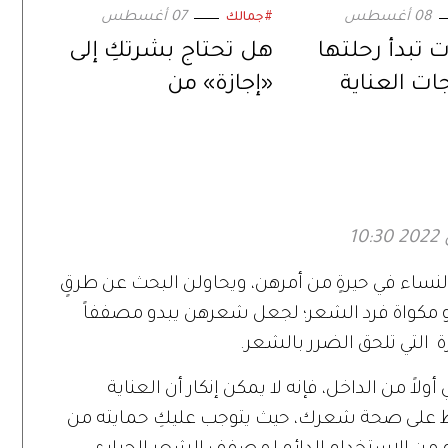
08 أغسطس
07 أغسطس
#جمالك
ت تبدأ رحلتها
هل تحتاج بشرتكِ إلى
ات العناية
«إجازة» من
مستحضرات
التجميل؟
لنساء في حيرةٍ من أمرهن، ويحاولن البحث عن طرقٍ
و مكواة فرد الشعر؛ لجعل شعرهن يبدو مصففاً
رة التي تلحق الضرر بالشعر.
لاً من الداخل، فإنه لا يمكن إنكار أن العناية
حفاظ على صحة شعرك، حيث يتوجب عليكِ حمايته من