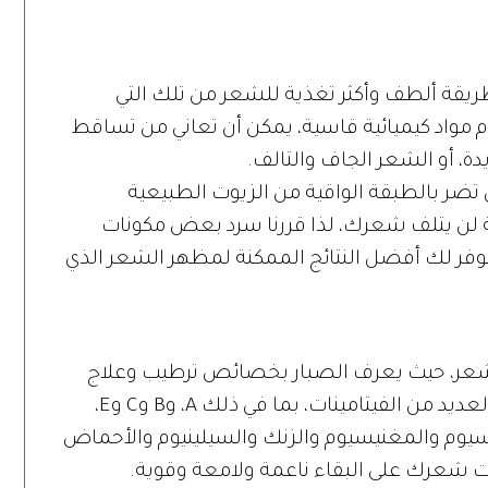
طريقة ألطف وأكثر تغذية للشعر من تلك التي
م مواد كيميائية قاسية، يمكن أن تعاني من تساقط
دة، أو الشعر الجاف والتالف.
تضر بالطبقة الواقية من الزيوت الطبيعية
 لن يتلف شعرك، لذا قررنا سرد بعض مكونات
ستوفر لك أفضل النتائج الممكنة لمظهر الشعر الذي
شعر، حيث يعرف الصبار بخصائص ترطيب وعلاج
البشرة، كما أنه غني بمضادات الأكسدة والعديد من الفيتامينات، بما في ذلك A، وB وC وE،
يوم والمغنيسيوم والزنك والسيلينيوم والأحماض
ت شعرك على البقاء ناعمة ولامعة وقوية.