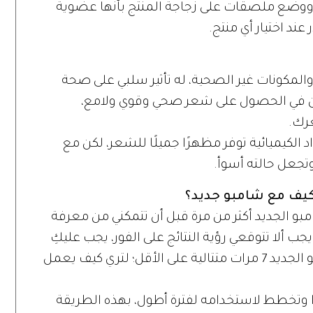
، ووضع ملصقات على زجاجة المنتج بأنها عضوية
عند اختيار أي منتج.
ة والمكونات غير الصحية، له تأثير سلبي على صحة
بين في الحصول على شعر صحي وقوي ولامع،
عرك.
د الكيميائية توفر مظهرًا جميلًا للشعر، لكن مع
تجعل حالته أسوأ.
كيف مع شامبو جديد؟
بو الجديد أكثر من مرة قبل أن تتمكني من معرفة
 ألا تتوقعي رؤية النتائج على الفور، يجب عليكِ
التحلي بالصبر للانتظار، واستخدام الشامبو الجديد 7 مرات متتالية على الأقل؛ لتري كيف يعمل
دًا وتخطط لاستخدامه لفترة أطول، بهذه الطريقة