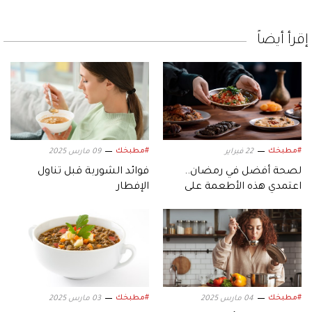
إقرأ أيضاً
#مطبخك
#مطبخك
22 فبراير
09 مارس 2025
لصحة أفضل في رمضان..
فوائد الشوربة قبل تناول
اعتمدي هذه الأطعمة على
الإفطار
مائدتكِ
#مطبخك
#مطبخك
04 مارس 2025
03 مارس 2025