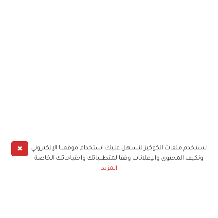
✖
نستخدم ملفات الكوكيز لنسهل عليك استخدام موقعنا الإلكتروني
ونكيف المحتوى والإعلانات وفقا لمتطلباتك واحتياجاتك الخاصة
المزيد
حملوا تطبيق