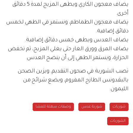
يضاف معجون الكاري ويطهى المزيج لمدة 5 دقائق
أخرى.
يضاف معجون الطماطم، ونستمر في الطهي لخمس
دقائق إضافية.
يضاف العدس ويطهى خمس دقائق إضافية.
يضاف المرق وورق الغار حتى يغلي المزيج، ثم تخفض
الحرارة، ويستمر الطهي إلى أن ينضج العدس.
تصب الشوربة في صحون التقديم، ويزين الصحن
بالبقدونس الطازج المفروم، وبضع شرائح من
الليمون.
شوربات
شوربة عدس
وصفات سهلة للعشا
الشوربات