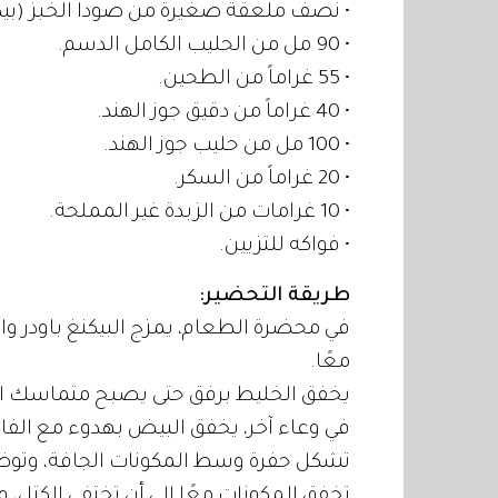
• نصف ملعقة صغيرة من صودا الخبز (بيك
• 90 مل من الحليب الكامل الدسم.
• 55 غراماً من الطحين.
• 40 غراماً من دقيق جوز الهند.
• 100 مل من حليب جوز الهند.
• 20 غراماً من السكر.
• 10 غرامات من الزبدة غير المملحة.
• فواكه للتزيين.
طريقة التحضير:
في محضرة الطعام، يمزج البيكنغ باودر وا
معًا.
يخفق الخليط برفق حتى يصبح متماسك ال
في وعاء آخر، يخفق البيض بهدوء مع الفاني
تشكل حفرة وسط المكونات الجافة، وتوضع
تخفق المكونات معًا إلى أن تختفي الكتل، و