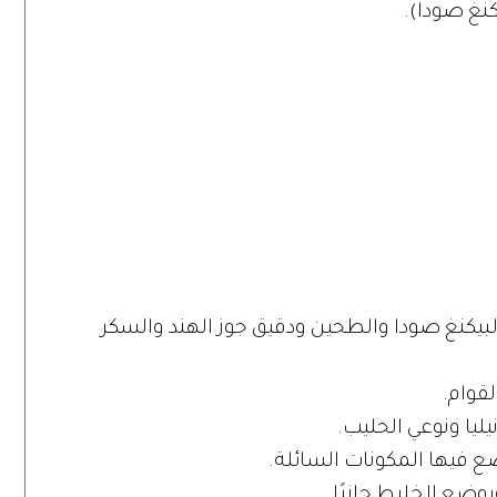
نغ صودا).
لبيكنغ صودا والطحين ودقيق جوز الهند والسكر
قوام.
ليا ونوعي الحليب.
 فيها المكونات السائلة.
يوضع الخليط جانبًا.