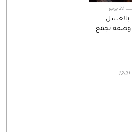
22 يوليو
 بالعسل
. وصفة تجمع
والحرارة في
حد