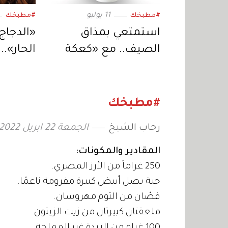
11 يوليو
#مطبخك
#مطبخك
استمتعي بمذاق
«الدجاج
الصيف.. مع «كعكة
الحار».
الخوخ والتوت الأزرق»
الحلاوة 
طبق وا
#مطبخك
رحاب الشيخ
الجمعة 22 ابريل 2022 12:31
المقادير والمكونات:
250 غراماً من الأرز المصري.
حبة بصل أبيض كبيرة مفرومة ناعمًا.
فصّان من الثوم مهروسان.
ملعقتان كبيرتان من زيت الزيتون.