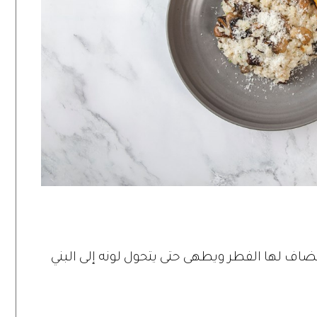
ضاف لها الفطر ويطهى حتى يتحول لونه إلى البني