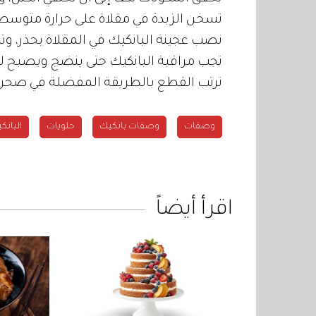
تسخن الزبدة في مقلاة على حرارة متوسط
نصب عجينة البانكيك في المقلاة بحذر، و
تجب مراقبة البانكيك حتى ينضج ويصبح لونه 
ترتب القطع بالطريقة المفضلة في صحن ال
وصفات
وصفات بانكيك
حلويات
البانك
اقرأ أيضاً