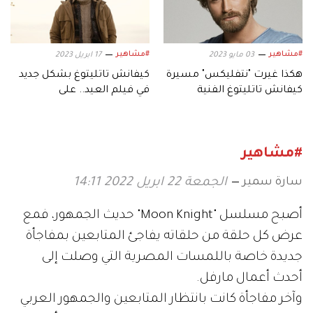
#مشاهير
#مشاهير
03 مايو 2023
17 ابريل 2023
هكذا غيرت "نتفليكس" مسيرة
كيفانش تاتليتوغ بشكل جديد
كيفانش تاتليتوغ الفنية
في فيلم العيد.. على
«نتفليكس»
#مشاهير
سارة سمير
الجمعة 22 ابريل 2022 14:11
أصبح مسلسل "Moon Knight" حديث الجمهور، فمع
عرض كل حلقة من حلقاته يفاجئ المتابعين بمفاجأة
جديدة خاصة باللمسات المصرية التي وصلت إلى
أحدث أعمال مارفل.
وآخر مفاجأة كانت بانتظار المتابعين والجمهور العربي