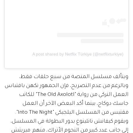
A post shared by Netflix Türkiye (@netflixturkiye)
ويتألف مسلسل المنصة من سبع حلقات فقط،
وبالرغم من عدم التصريح، فإن الجمهور تكهن باقتباس
العمل التركي من رواية "The Old Axolotl" للكاتب
جاسك دوكاج، بينما أكد البعض الآخر أن العمل
مقتبس من المسلسل البلجيكي "Into The Night".
ويقوم كيفانش تاتليتوغ بدور البطولة في المسلسل،
إلى جانب عدد كبير من النجوم الأتراك، منهم: ميريتش