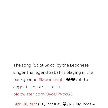
The song “Sa’at Sa’at” by the Lebanese
singer the legend Sabah is playing in the
❤️❤️ساعات
#MoonKnight
background
ساعات - صباح الشحرورة
pic.twitter.com/OyqMPVpcGE
— Billy Bones جبل 🤡 (@BillyBones0)
April 20, 2022