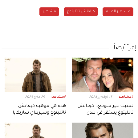
مشاهير العالم
كيفانش تاتليتوغ
مشاهير
إقرأ أيضاً
#مشاهير
#مشاهير
15 نوفمبر 2024
29 مايو 2023
لسبب غير متوقع.. كيفانش
هذه هي موهبة كيفانش
تاتليتوغ يستقر في لندن
تاتليتوغ وسيريناي ساريكايا
ويستأجر منزلاً بهذا السعر