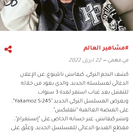
#مشاهير العالم
مي فهمي
22 ابريل 2022
كشف النجم التركي، كيفانش تاتليتوغ، عن الإعلان
الدعائي لمسلسله الجديد، والذي يعود من خلاله
للتمثيل بعد غياب استمر لمدة 3 سنوات.
ويعرض المسلسل التركي الجديد "Yakamoz S-245"،
على المنصة العالمية "نتفليكس".
ونشر كيفانش، عبر حسابه الخاص على "إنستغرام"،
مقطع الفيديو الدعائي للمسلسل الجديد، وعلّق على