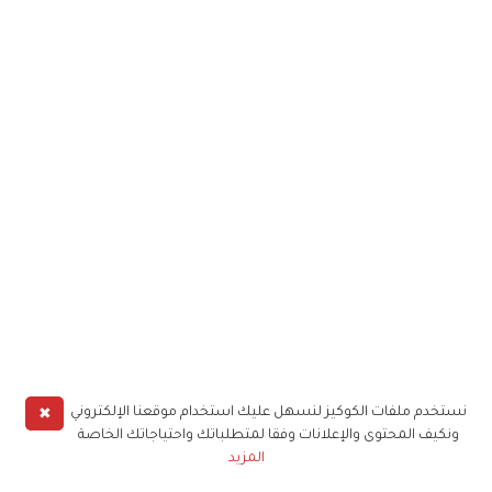
✖
نستخدم ملفات الكوكيز لنسهل عليك استخدام موقعنا الإلكتروني
ونكيف المحتوى والإعلانات وفقا لمتطلباتك واحتياجاتك الخاصة
المزيد