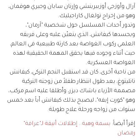
آرال وأوزجي أوزبيرينشي وإرتان سابان وجيري هوفمان،
وهو من إخراج تولغال كاراجيليك.
وتدور أحداث المسلسل حول شخصية "آرمان"،
ويجسدها كيفانش، الذي يتعيّن عليه وعلى فريقه
العلمي ركوب الغواصة بعد كارثة طبيعية في العالم،
حيث أثناء وجوده فيها يحقق المهمة الحقيقية لهذه
الغواصة العسكرية.
من ناحية أخرى، كان قد استقبل النجم التركي، كيفانش
تاتليتوغ، بعد طول انتظار طفلاً من زوجته التركية
مصممة الأزياء باشاك ديزر، وأطلقا عليه اسم مركب،
وهو "كورت إيفه"، ليصبح بذلك كيفانش أباً بعد خمس
سنوات من زواجه ورحلة علاج طويلة.
إقرأ أيضاً:
بسمة وهبة.. إطلالات أنيقة لـ"عرافة"
رمضان