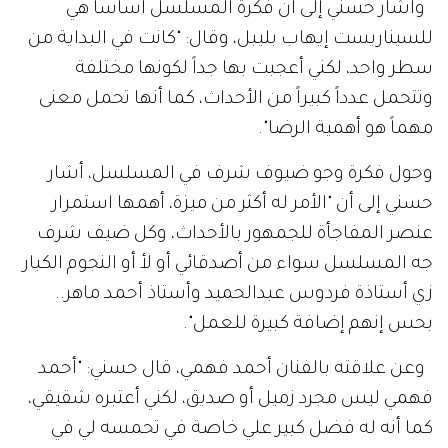
وأشار حسني إلى أن فكرة المسلسل أساساً هي
للسيناريست إيهاب بليبل، وقال: "كانت في البداية من
سطر واحد، لكني أعجبت بها جداً لكونها مختلفة
وتتحمل عدداً كبيراً من الأحداث، كما أنها تحمل معنى
مهماً هو أهمية الرضا".
وحول فكرة وجو ضيوف شرف في المسلسل، أشار
حسني إلى أن "الأمر له أكثر من ميزة، أهمها استمرار
عنصر المفاجأة للجمهور بالأحداث، وكل ضيف شرف
جه المسلسل سواء من أصدقائي أو لأ أو النجوم الكبار
زي أستاذة فردوس عبدالحميد وأستاذ أحمد ماهر..
بحس إنهم إضافة كبيرة للعمل".
وعن علاقته بالفنان أحمد فهمي، قال حسني: "أحمد
فهمي ليس مجرد زميل أو صديق، لكني أعتبره شقيقي،
كما أنه له فضل كبير علي خاصة في تحمسه لي في