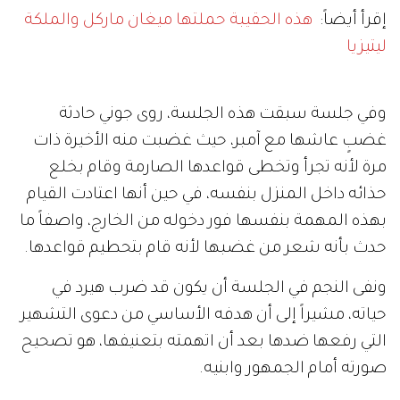
إقرأ أيضاً:
هذه الحقيبة حملتها ميغان ماركل والملكة
ليتيزيا
وفي جلسة سبقت هذه الجلسة، روى جوني حادثة
غضبٍ عاشها مع آمبر، حيث غضبت منه الأخيرة ذات
مرة لأنه تجرأ وتخطى قواعدها الصارمة وقام بخلع
حذائه داخل المنزل بنفسه، في حين أنها اعتادت القيام
بهذه المهمة بنفسها فور دخوله من الخارج، واصفاً ما
حدث بأنه شعر من غضبها لأنه قام بتحطيم قواعدها.
ونفى النجم في الجلسة أن يكون قد ضرب هيرد في
حياته، مشيراً إلى أن هدفه الأساسي من دعوى التشهير
التي رفعها ضدها بعد أن اتهمته بتعنيفها، هو تصحيح
صورته أمام الجمهور وابنيه.