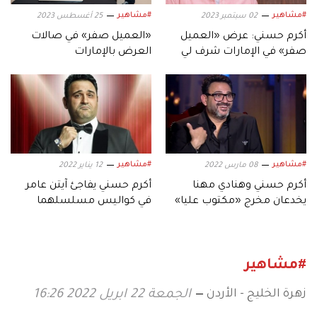
#مشاهير
#مشاهير
02 سبتمبر 2023
25 أغسطس 2023
أكرم حسني: عرض «العميل
«العميل صفر» في صالات
صفر» في الإمارات شرف لي
العرض بالإمارات
#مشاهير
#مشاهير
08 مارس 2022
12 يناير 2022
أكرم حسني وهنادي مهنا
أكرم حسني يفاجئ آيتن عامر
يخدعان مخرج «مكتوب عليا»
في كواليس مسلسلهما
«مكتوب عليا»
#مشاهير
زهرة الخليج - الأردن
الجمعة 22 ابريل 2022 16:26