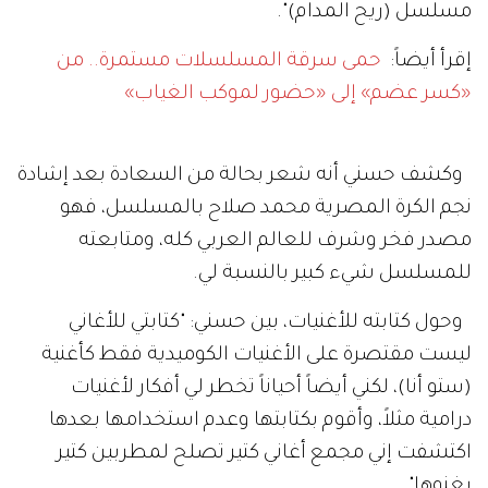
مسلسل (ريح المدام)".
إقرأ أيضاً:
حمى سرقة المسلسلات مستمرة.. من
«كسر عضم» إلى «حضور لموكب الغياب»
وكشف حسني أنه شعر بحالة من السعادة بعد إشادة
نجم الكرة المصرية محمد صلاح بالمسلسل، فهو
مصدر فخر وشرف للعالم العربي كله، ومتابعته
للمسلسل شيء كبير بالنسبة لي.
وحول كتابته للأغنيات، بين حسني: "كتابتي للأغاني
ليست مقتصرة على الأغنيات الكوميدية فقط كأغنية
(ستو أنا)، لكني أيضاً أحياناً تخطر لي أفكار لأغنيات
درامية مثلاً، وأقوم بكتابتها وعدم استخدامها بعدها
اكتشفت إني مجمع أغاني كتير تصلح لمطربين كتير
يغنوها".