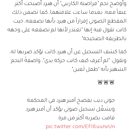
وأوضح نجم "قراصنة الكاريبي" أن هيرد أصبحت أكثر
عنفاً معه، بعدما ساءت علاقتهما، كما تضمن ذلك
المقطع الصوتي إقراراً من هيرد بأنها تصفعه، حيث
كانت تقول فيه إنها "تعتذر لأنها لم تصفعه على وجهه
بالطريقة الصحيحة".
كما كشف التسجيل عن أن هيرد كانت تؤكد ضربها له،
وتقول: "لم أعرف كيف كانت حركة يدي"، واصفةً النجم
الشهير بأنه "طفل لَعين".
🚨🚨🚨
جوني ديب يفضح آمبر هيرد في المحكمة
ويشغّل تسجيل صوتي يؤكد أن آمبر هيرد
قامت بضربه أكثر من مرة.
pic.twitter.com/EFI8uunvUn