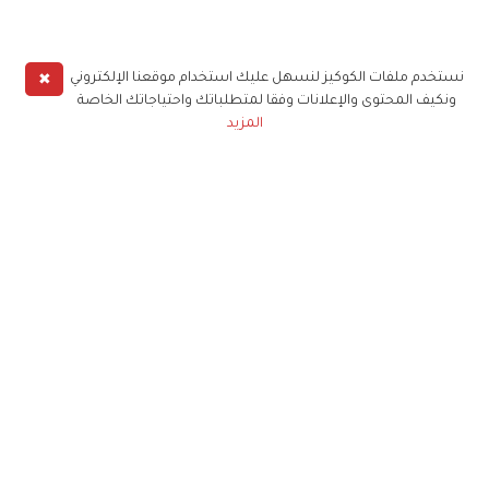
✖
نستخدم ملفات الكوكيز لنسهل عليك استخدام موقعنا الإلكتروني
ونكيف المحتوى والإعلانات وفقا لمتطلباتك واحتياجاتك الخاصة
المزيد
حملوا تطبيق
زهرة الخليج
الاشتراك للحصول على ملخص أسبوعي على بريدك
الإلكتروني