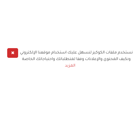
✖
نستخدم ملفات الكوكيز لنسهل عليك استخدام موقعنا الإلكتروني
ونكيف المحتوى والإعلانات وفقا لمتطلباتك واحتياجاتك الخاصة
المزيد
حملوا تطبيق
زهرة الخليج