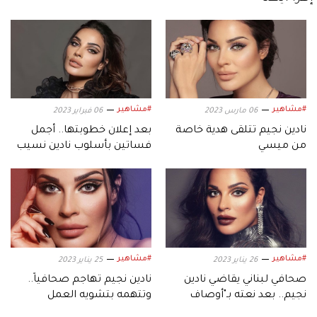
#مشاهير
#مشاهير
06 مارس 2023
06 فبراير 2023
نادين نجيم تتلقى هدية خاصة
بعد إعلان خطوبتها.. أجمل
من ميسي
فساتين بأسلوب نادين نسيب
نجيم
#مشاهير
#مشاهير
26 يناير 2023
25 يناير 2023
صحافي لبناني يقاضي نادين
نادين نجيم تهاجم صحافياً..
نجيم.. بعد نعته بـ"أوصاف
وتتهمه بتشويه العمل
مسيئة"
الإعلامي