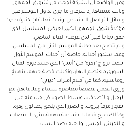
ومن الواضح أن الشركة نجحت في تشويق الجمهور
ونالت مبتغاها، إذ سرعان ما جرى تداول البوستر عبر
وسائل التواصل الاجتماعي، وتحت تعليقاتٍ كثيرة جاءت
مؤكدةً شوق الجمهور الكبير لعرض المسلسل الذي
حقق نجاحاً كبيراً لدى عرضه العام الماضي.
ولم تتضح بعد حكاية الموسم الثاني من المسلسل،
وعما ستدور أحداثه، خاصة أن أحداث الموسم الأول
انتهت بزواج "زهرة" من "أنس" الذي جسد دوره الفنان
السوري معتصم النهار، وتكللت قصة حبهما بنهايةٍ
رومانسية، كما في أفلام أميرات "ديزني".
وروى العمل قصصاً معاصرة للنساء وعلاقاتهن مع
الرجال والأصدقاء، وسلط الضوء في جزء منه على
انفجار مرفأ بيروت، والضرر الذي يلحق بصالون زهرة،
وكذلك طرح قضايا اجتماعية مهمة، مثل: الاغتصاب،
والتحرش الجنسي، والعنف ضد النساء.