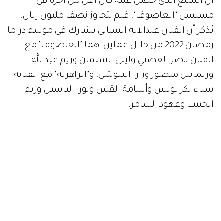
أن المبلغ الذي حصل عليه كان أقل من أجره في
مسلسل "العاصوف"، فلم يتجاوز نصف مليون ريال.
يُذكر أن الفنان عبدالإله السناني يشارك في موسم دراما
رمضان 2022 من خلال عملين، هما "العاصوف" مع
الفنان ناصر القصبي وليلى السلمان وريم عبدالله
وريماس منصور وزارا البلوشي، و"الزاهرية" مع الفنانة
سناء بكر يونس وأسامة القس ونورا الياسين وريم
الحبيب وعهود السامر.