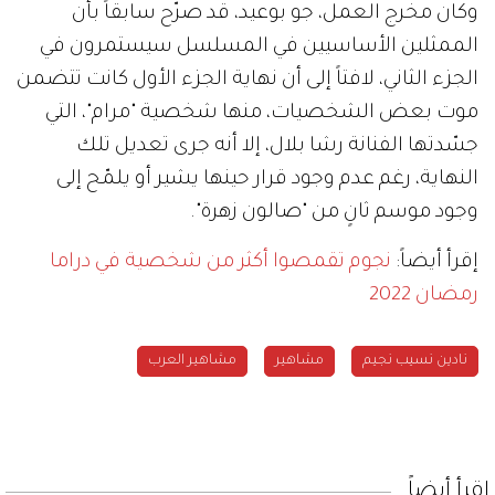
وكان مخرج العمل، جو بوعيد، قد صرّح سابقاً بأن
الممثلين الأساسيين في المسلسل سيستمرون في
الجزء الثاني، لافتاً إلى أن نهاية الجزء الأول كانت تتضمن
موت بعض الشخصيات، منها شخصية "مرام"، التي
جسّدتها الفنانة رشا بلال، إلا أنه جرى تعديل تلك
النهاية، رغم عدم وجود قرار حينها يشير أو يلمّح إلى
وجود موسم ثانٍ من "صالون زهرة".
إقرأ أيضاً:
نجوم تقمصوا أكثر من شخصية في دراما
رمضان 2022
نادين نسيب نجيم
مشاهير
مشاهير العرب
إقرأ أيضاً