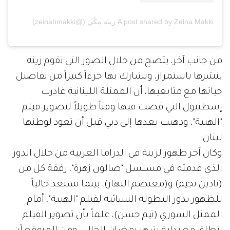
A post shared by Zeina Makki زينة مكّي (@zeinahmakki)
من جانب آخر، يتضح من خلال الصور التي تقوم زينة
بنشرها باستمرار، وتشارك بها جزءاً كبيراً من تفاصيل
حياتها مع متابعيها، أن الممثلة اللبنانية غادرت
إسطنبول التي قضت فيها وقتاً طويلاً لتصوير فيلم
"الهيبة"، وذهبت بعدها إلى دبي قبل أن تعود لوطنها
لبنان.
وكان آخر ظهور لزينة في الدراما العربية من خلال الدور
الذي قدمته في مسلسل "صالون زهرة"، رفقة كل من
(نادين نجيم) و(معتصم النهار)، بينما تستعد حالياً
للظهور بدور البطولة النسائية لفيلم "الهيبة"، أمام
الممثل السوري (تيم حسن)، علماً بأن تصوير الفيلم