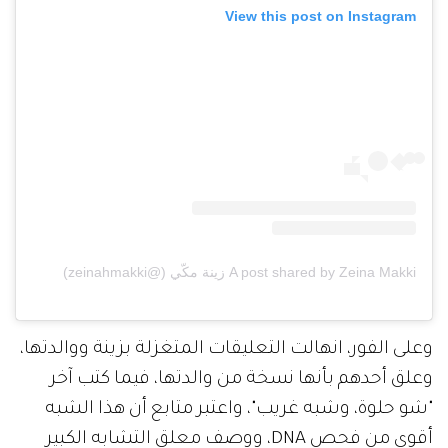
View this post on Instagram
A post shared by Zeina Makki زينة مكّي (@zeinahmakki)
وعلى الفور، انهالت التعليقات المتغزلة بزينة ووالدتها،
وعلق أحدهم بأنها نسخة من والدتها، فيما كتب آخر
"شو حلوة، وشبه غريب"، واعتبر متابع أن هذا الشبه
أقوى من فحص DNA، ووصف معلق التشابه الكبير