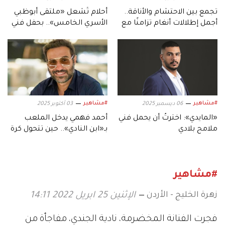
تجمع بين الاحتشام والأناقة..
أحلام تُشعل «ملتقى أبوظبي
أجمل إطلالات أنغام تزامنًا مع
الأسري الخامس».. بحفل فني
عيد ميلادها الـ53
استثنائي
#مشاهير
#مشاهير
06 ديسمبر 2025
03 أكتوبر 2025
«المايدي»: اخترتُ أن يحمل فني
أحمد فهمي يدخل الملعب
ملامح بلادي
بـ«ابن النادي».. حين تتحول كرة
القدم إلى دراما
#مشاهير
زهرة الخليج - الأردن
الإثنين 25 ابريل 2022 14:11
فجرت الفنانة المخضرمة، نادية الجندي، مفاجأة من