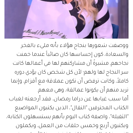
ووصفت شعورها بنجاح هؤلاء بأنه مليء بالفخر
والسعادة، كون إحساسها كان صائباً عندما خمنت
نجاحهم، مشيرةً أن مشاركتهم لها في أعمالها كانت
سر النجاح لها ولهم؛ لأن كل شخص كان يؤدي دوره
كاملاً، وكانت ترفض أن تكون عملاقة مع أقزام، وإنما
تريد منهم أن يكونوا عمالقة، وهي معهم.
أما سبب غيابها عن دراما رمضان، فقد أرجعته لغياب
الكتاب المحترفين "التقال"، الذين يكتبون المواضيع
"الثقيلة"، واصفة كتاب اليوم بأنهم يستسهلون الكتابة،
ويكتبون أربع وخمس حلقات من العمل، ويكملون