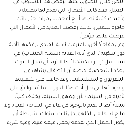
النص خلال التصوير، لكنها ترفض هذا الأسلوب في
العمل، فقد كانت الأعمال التي تقدم لها مكتملة،
وأعيدت كتابة نصها أربع أو خمس مرات حتى باتت
جاهزة للتمثيل، لذلك رفضت العديد من الأعمال التي
عرضت عليها مؤخراً.
وفي مفاجأة أخرى، اعترفت نادية الجندي برفضها تأدية
دور "سكينة"، الذي أدته الفنانة (سمية الخشاب) في
مسلسل "ريا وسكينة"، لأنها لا تريد أن تدخل البيوت
بهذه الشخصية، خاصة أن الأطفال يشاهدون
التلفزيون والمسلسلات، وقد خافت على شعبيتها
ونجوميتها في حال أدت هذا الدور، بينما قد توافق على
تأديته في السينما؛ لأن جمهور السينما يختلف كلياً،
مبينةً أنها لا تهتم بالوجود كل عام في الساحة الفنية، ولا
مانع لديها في الظهور كل ثلاث سنوات، شريطة أن
يكون العمل الذي تقدمه يحمل قيمة فنية، وفيه شيء