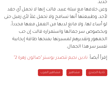
جديد.
وعن خلافها مع نبيلة عبيد، قالت إنها لا تحمل أي حقد
لأحد، وطبيعتها أنها تسامح ولا تحمل غلاً لأي زميل حتى
لو أساء لها، ولا مانع لديها من العمل معها مجدداً،
وبخصوص سر جمالها واستمراره قالت إن حب
الجمهور وتقديرهم لمسيرتها يمنحها طاقة إيجابية
تفسر سر هذا الجمال.
إقرأ أيضاً:
نادين نجيم تتصدر بوستر "صالون زهرة 2"
نادية الجندي
مشاهير
مشاهير العرب