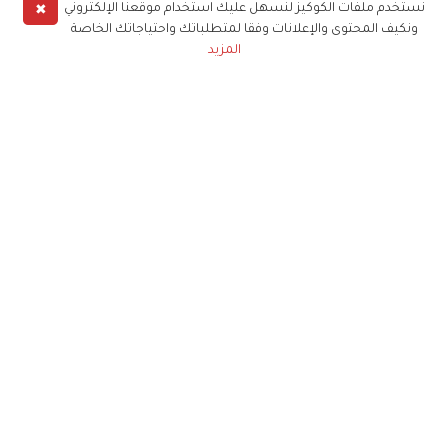
✖
نستخدم ملفات الكوكيز لنسهل عليك استخدام موقعنا الإلكتروني
ونكيف المحتوى والإعلانات وفقا لمتطلباتك واحتياجاتك الخاصة
المزيد
حملوا تطبيق
زهرة الخليج
الاشتراك للحصول على ملخص أسبوعي على بريدك
الإلكتروني