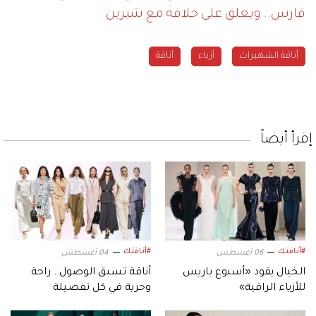
فارس.. ويعلق على خلافه مع شيرين
أناقة الشهيرات
أزياء
أناقة
إقرأ أيضاً
#أناقتك
#أناقتك
06 أغسطس
04 أغسطس
الخيال يقود «أسبوع باريس
أناقة تسبق الوصول.. راحة
للأزياء الراقية»
وحرية في كل تفصيلة