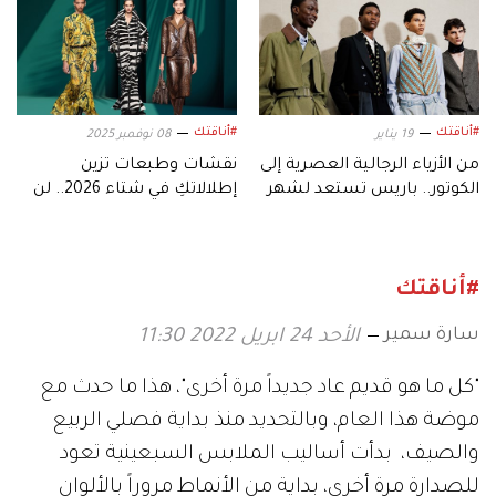
#أناقتك
#أناقتك
19 يناير
08 نوفمبر 2025
‫من الأزياء الرجالية العصرية إلى
نقشات وطبعات تزين
الكوتور.. باريس تستعد لشهر
إطلالاتكِ في شتاء 2026.. لن
حافل بالموضة
تستغني عنها
#أناقتك
سارة سمير
الأحد 24 ابريل 2022 11:30
"كل ما هو قديم عاد جديداً مرة أخرى"، هذا ما حدث مع
موضة هذا العام، وبالتحديد منذ بداية فصلي الربيع
والصيف، بدأت أساليب الملابس السبعينية تعود
للصدارة مرة أخرى، بداية من الأنماط مروراً بالألوان