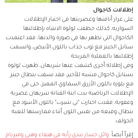
إطلالات كاجوال
على غرار أناقتها وعصريتها في اختيار الإطلالات
السواريه، كذلك خطفت لولوة الانتباه بإطلالتها
الكاجوال التي تظهر بها في صورة والدتها، فقد اعتمدت
ستايل الجينز مع توب جذاب باللون الأبيض، واتسمت
إطلالتها بالعملية المريحة.
وفي إطلالة أخرى كشفت عنها شريهان، ظهرت لولوة
بستايل كاجوال مشبه للأخير، فقد نسقت بنطال جينز
مع بلوزة باللون الأزرق السماوي المميز، حتى في
الإطلالات الرياضية بدت ابنة الفنانة شريهان عصرية
وعفوية، فقدت اختارت "تي شيرت" باللون الأسود مع
بنطال وقبعة من نفس اللون أثناء ممارستها للعبة
الجولف.
إقرأ أيضاً:
وائل جسار يبدي رأيه في هيفاء وهبي وميريام