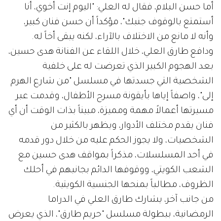
أما حسن البلام، فقال له العلي: "اليوم إنت أخوي، أنا
أستمتع بالوقوف جنبك"، مؤكداً أن حسن فنان كبير،
وأنه لا مانع من الاختلاف بالآراء، لكنه يبقى أخاً له.
ودافع طارق العلي، خلال اللقاء عن الفنانة هدى حسين،
بعد الهجوم الكبير الذي تعرضت له على خلفية
الشخصية التي جسدتها في مسلسل "من شارع الهرم
إلى"، واصفاً إياها بأيقونة مسرح الأطفال، وقدمت عبر
مسيرتها أعمالاً مهمة ومميزة، مبيناً بذات الوقت أن أي
فنان يقدم مختلف الأدوار، ويظهر بالكثير من
الشخصيات، ولا يجوز الحكم عليه من خلال دور قدمه
في أحد المسلسلات، مذكراً بمواقف هدى حسين مع
الشعب الكويتي، ووقوفها الدائم بجانبهم في أحلك
الظروف، مطالباً بمنحها الجنسية الكويتية.
من جانب آخر، يشارك طارق العلي في الدراما
الرمضانية، ببطولة مسلسل "حريم طارق"، الذي يعرض