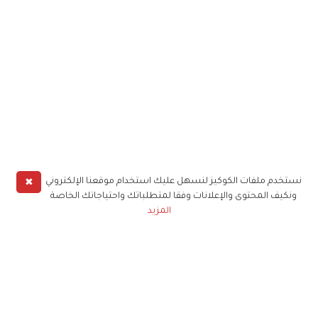
✖
نستخدم ملفات الكوكيز لنسهل عليك استخدام موقعنا الإلكتروني
ونكيف المحتوى والإعلانات وفقا لمتطلباتك واحتياجاتك الخاصة
المزيد
حملوا تطبيق
زهرة الخليج