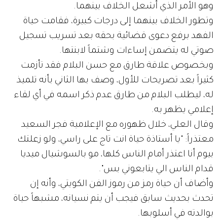
وهو الأمر الذي أشعل الخلاف بينهما.
وتطور الخلاف بينهما إلى درجات كبيرة، فقامت حياة
الفهد برفع دعوى قضائية بحقه بعد تسريب تسجيل
صوتي له يتضمن إساءات وشتماً لابنتها.
وبخصوص علاقة طارق مع حسن البلام فقد تأزمت
كثيراً بعد تصريحات للأول، وصف بها الثاني بأنه تلميذ
له، ليطلب البلام من طارق عدم ذكر اسمه في أي لقاء
إعلامي يظهر به.
وقال العلي، خلال ظهوره مع الإعلامية فجر السعيد
معتذراً: "يا أستاذة حياة انت تاج على راسي، ولو زعلتك
بيوم أنا اعتذر أمام الناس كلها، مو بالسوشيال ميديا
قدام الناس الي يتابعوني بس".
وأضاف أن حياة رمز من رموز الفن الكويتي، وأنه إن
تحدث بحديث سابق فيجب أن يتم نسيانه، مشبهاً حياة
بوالدته في أسلوبها.