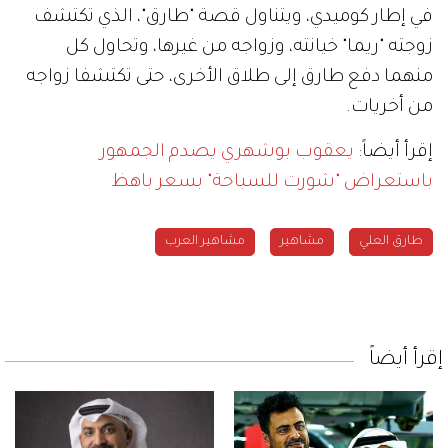
في إطار كوميدي، ويتناول قصة "طارق"، الذي تكتشف
زوجته "ريما" خيانته، وزواجه من غيرها، وتحاول كل
منهما دفع طارق إلى طلاق الأخرى، حتى تكتشفا زواجه
من أخريات.
إقرأ أيضاً:
يعقوب بوشهري يصدم الجمهور
باستعراض "شورت للسباحة" بسعر باهظ
طارق العلي
مشاهير
مشاهير العرب
إقرأ أيضاً