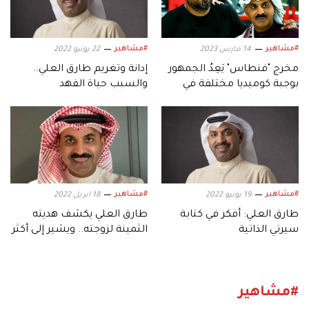
#مشاهير
#مشاهير
14 مارس 2023
22 يونيو 2022
مخرج "فنطاس" يَعِدُ الجمهور
إدانة وتغريم طارق العلي..
بوجبة كوميديا مختلفة في
والسبب حياة الفهد
رمضان
#مشاهير
#مشاهير
19 يونيو 2022
18 ابريل 2022
طارق العلي: أفكر في كتابة
طارق العلي يكشف هديته
سيرتي الذاتية
الثمينة لزوجته.. ويشير إلى أكثر
شخصية قلدها
#مشاهير