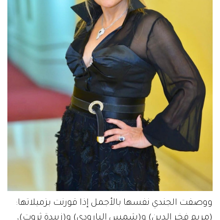
ووصفت الجندي نفسها بالأجمل إذا قورنت بزميلاتها:
(مريم فخر الدين) و(شمس البارودي) و(زبيدة ثروت)،