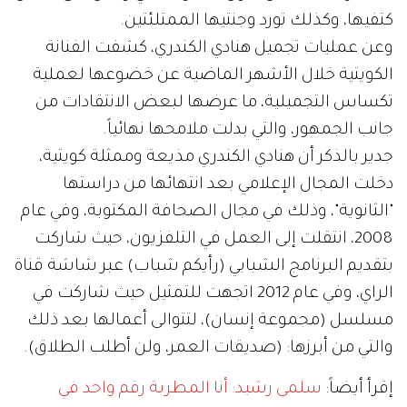
كتفيها، وكذلك تورد وجنتيها الممتلئتين.
وعن عمليات تجميل هنادي الكندري، كشفت الفنانة
الكويتية خلال الأشهر الماضية عن خضوعها لعملية
تكساس التجميلية، ما عرضها لبعض الانتقادات من
جانب الجمهور، والتي بدلت ملامحها نهائياً.
جدير بالذكر أن هنادي الكندري مذيعة وممثلة كويتية،
دخلت المجال الإعلامي بعد انتهائها من دراستها
"الثانوية"، وذلك في مجال الصحافة المكتوبة، وفي عام
2008، انتقلت إلى العمل في التلفزيون، حيث شاركت
بتقديم البرنامج الشبابي (رأيكم شباب) عبر شاشة قناة
الراي، وفي عام 2012 اتجهت للتمثيل حيث شاركت في
مسلسل (مجموعة إنسان)، لتتوالى أعمالها بعد ذلك
والتي من أبرزها: (صديقات العمر، ولن أطلب الطلاق).
إقرأ أيضاً:
سلمى رشيد: أنا المطربة رقم واحد في