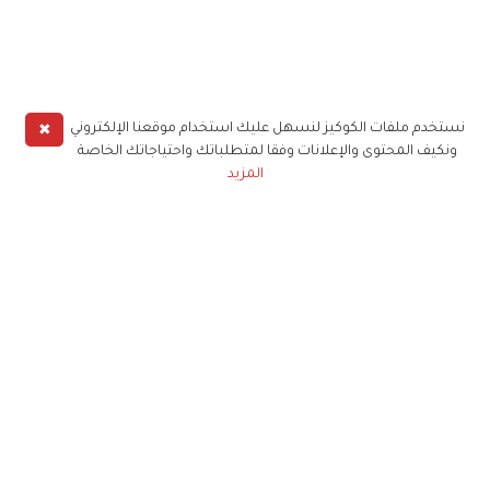
✖
نستخدم ملفات الكوكيز لنسهل عليك استخدام موقعنا الإلكتروني
ونكيف المحتوى والإعلانات وفقا لمتطلباتك واحتياجاتك الخاصة
المزيد
حملوا تطبيق
زهرة الخليج