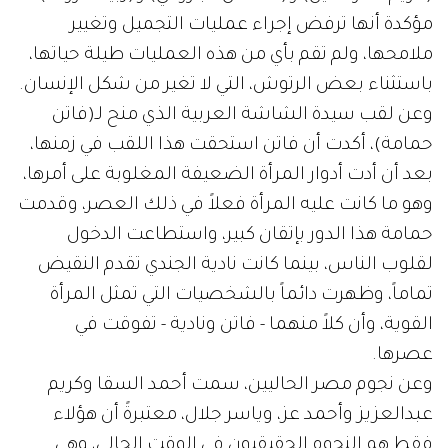
مؤكدة أنها ترفض إجراء عمليات التجميل وتغيير
ملامحها، ولم تقم بأي من هذه العمليات طيلة حياتها،
باستثناء بعض الرتوش، التي لا تغير من شكل الإنسان.
وعن لقب سيدة الشاشة العربية الذي منح لـ(فاتن
حمامة)، أكدت أن فاتن استحقت هذا اللقب في زمنها،
بعد أن أدت أدوار المرأة الضعيفة المغلوبة على أمرها،
وهو ما كانت عليه المرأة فعلاً في ذلك العصر، وقدمت
حمامة هذا الدور بإتقان كبير، واستطاعت الدخول
لقلوب الناس، بينما كانت نادية الجندي تقدم النقيض
تماماً، وظهرت دائماً بالشخصيات التي تمثل المرأة
القوية، وأن كلاً منهما - فاتن ونادية - تفوقت في
عصرها.
وعن نجوم مصر الحاليين، سمت أحمد السقا وكريم
عبدالعزيز وأحمد عز، وياسر جلال، معتبرةً أن هؤلاء
فقط هم النجوم الحقيقيون في الوقت الحالي، وهي