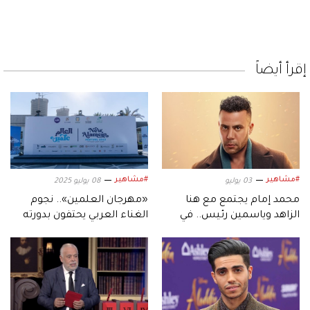
إقرأ أيضاً
#مشاهير
#مشاهير
03 يوليو
08 يوليو 2025
محمد إمام يجتمع مع هنا
«مهرجان العلمين».. نجوم
الزاهد وياسمين رئيس.. في
الغناء العربي يحتفون بدورته
«شمس الزناتي»
الثالثة