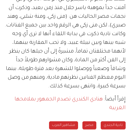
آمنت جداً بموهبة ياسر جلال منذ زمن بعيد، وذكرت أن
نجمات مصر الحاليات هن: (منى زكي، ومنة شلبي، وهند
صبري)، لكن منى زكي هي الرقم واحد بين جميع الفنانات.
وكانت نادية ذكرت في بداية اللقاء أنها لا ترى أي وجه
شبه بينها وبين نبيلة عبيد، ولا تحب المقارنة بينهما،
لأنهما مختلفتان تماماً، مشيرةً إلى أن جيلها كان ينظر
إلى الفن أكثر من المادة، وكان مشوارهم طويلاً جداً
وشاقاً وصعباً ووصلوا للشهرة بعد فترة طويلة، بينما
اليوم معظم الفنانين نظرتهم مادية، ومنهم من وصل
بسرعة كبيرة، وانتهى بسرعة كذلك.
إٍقرأ أيضاً:
هنادي الكندري تصدم الجمهور بملامحها
الغريبة
نادية الجندي
مصر
مشاهير العرب