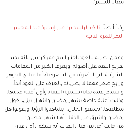
معايا للسمر".
إقرأ أيضاً:
نايف الراشد يرد على إساءة عبد المحسن
النمر للمرة الثانية
وعمن يطربه بالعود، اختار اسم عمر كردس، لأنه يجيد
تفريغ النغم على أصوله، ويعرف الكثير من المقامات
الشرقية التي لا تعزف في السعودية، أما عبادي الجوهر
ورابح صقر فهما لا يطربانه بالعزف على العود أبداً.
واستذكر عبده بداية مسيرته الفنية، وأول أغنية قدمها،
وكانت أغنية خاصة بشهر رمضان وابتهال ديني، يقول
مطلعها: "تجمعوا الخلان.. يشاهدوا الرؤيا، ويقولوا هل
رمضان واشرق على الدنيا.. أهلا شهر رمضان".
من جانب آخر، بين فنان العرب أنه سيكون أول فنان