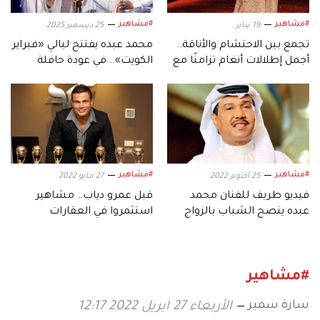
#مشاهير
#مشاهير
19 يناير
25 ديسمبر 2025
تجمع بين الاحتشام والأناقة..
محمد عبده يفتتح ليالي «فبراير
أجمل إطلالات أنغام تزامنًا مع
الكويت».. في عودة حافلة
عيد ميلادها الـ53
بالنجوم
#مشاهير
#مشاهير
25 أكتوبر 2022
27 مايو 2022
فيديو طريف للفنان محمد
قبل عمرو دياب.. مشاهير
عبده ينصح الشباب بالزواج
استثمروا في العقارات
#مشاهير
سارة سمير
الأربعاء 27 ابريل 2022 12:17