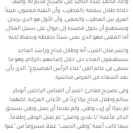
وأعاد محمد عبده التأكيد على تصريح قديم له، وصف
خلاله طلال سلامة بالمطرب، وأن البقية مغنيون، مبيناً
الفرق بين المطرب والمغني، وأن الأول هو الذي يرتجل،
ويستطيع أن يحول قصيدة إلى موال على سبيل المثال،
أما المغني فهو الذي يغني شيئاً يحفظه ويحفظ لحنه.
واعتبر فنان العرب أنه وطلال مداح وراشد الماجد
يستطيعون الغناء حتى خلال إصابتهم بالزكام، وهو ما
يسمى في عالم الفن "غناء الرأس المصدوع"، الذي يأتي
بعد الشفاء من المرض مباشرة.
وفي تصريح مفاجئ، اعتبر أن الفنانين الراحلين أبوبكر
سالم وطلال مداح تركا إرثاً في الأغاني الغزلية، لكنهما
لم يتركا أي إرث وطني، ولم يقدما أي عمل وطني يستحق
الذكر، فأغنية "يا بلادي واصلي" لم تمثل الوطن إطلاقاً،
بينما كانت أغنية "وطني الحبيب" عملاً مسروقاً من "غنوا