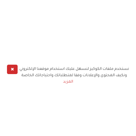
✖
نستخدم ملفات الكوكيز لنسهل عليك استخدام موقعنا الإلكتروني
ونكيف المحتوى والإعلانات وفقا لمتطلباتك واحتياجاتك الخاصة
المزيد
حملوا تطبيق
زهرة الخليج