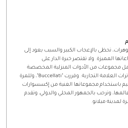
وقة للمجوهرات، تحظى بالإعجاب الكبير والسبب يعود إلى
عاتها المميزة. ولا تقتصر خبرة الدار على
مل مجموعات من الأدوات المنزلية المخصصة
للمائدة، والتي في حد ذاتها تقع في صميم تراث العلامة التجارية. وقررت "Buccellati"، وللمرة
ميم باستخدام مجموعاتها الغنية من إكسسوارات
 عالمها، وترحب بالجمهور المحلي والدولي، وتقدم
ة لمدينة ميلانو.