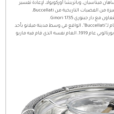
ن ميناسيان، وباتريشا أوركويولا، لإعادة تفسير
ترتيب المائدة، من خلال أربع مجموعات مميزة من الفضيات التاريخية من Buccellati،
دار جينوري Ginori 1735.
هذا المعرض سيقام على تراس المقر العام لـ"Buccellati"، الواقع في وسط مدينة ميلانو بأحد
المباني المميزة للمدينة من تصميم بييرو بورتالوبي عام 1919، العام نفسه الذي قام فيه ماريو