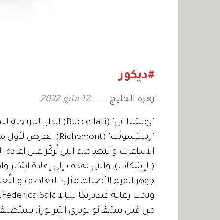
#ديكور
زهرة الخليج
12 مايو 2022
"بوتشيلاتي" (Buccellati
"ريتشمونت" (chemont
الإبداعات والتصاميم التي تُركّز على إعادة ا
(الإيتيكات)، والتي تهدف إلى إعادة ابتكار
جوهر القيم الأصيلة، مثل: التعاطف والنِّعم
و
من قبل ستيفانو بويري إنتيريورز، يستضي