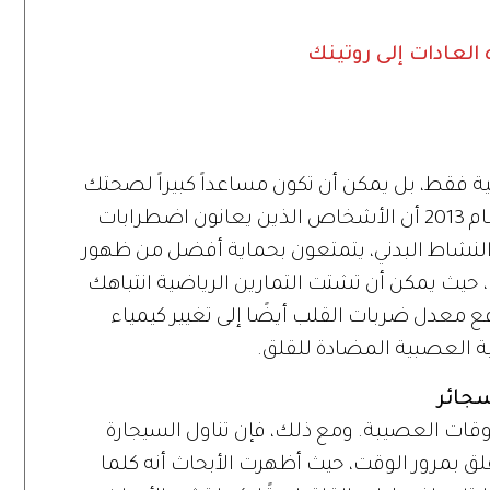
لعادات إلى روتينك
ية فقط، بل يمكن أن تكون مساعداً كبيراً لصحتك
العقلية أيضًا، حيث وجدت دراسة أجريت عام 2013 أن الأشخاص الذين يعانون اضطرابات
 النشاط البدني، يتمتعون بحماية أفضل من ظهور
 حيث يمكن أن تشتت التمارين الرياضية انتباهك
 معدل ضربات القلب أيضًا إلى تغيير كيمياء
ئية العصبية المضادة للقلق.
سجائر
أوقات العصيبة. ومع ذلك، فإن تناول السيجارة
لقلق بمرور الوقت، حيث أظهرت الأبحاث أنه كلما