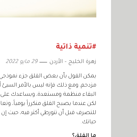
#تنمية ذاتية
زهرة الخليج - الأردن
29 مايو 2022
يمكن القول بأن بعض القلق جزء نموذجي م
مزدحم، ومع ذلك فإنه ليس بالأمر السيئ أح
البقاء منظمة ومستعدة، ويساعدك على
لكن عندما يصبح القلق متكرراً يومياً، وت
للتصرف قبل أن تتورطي أكثر فيه، حيث إن ا
حياتك.
ما القلق؟