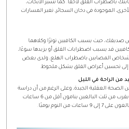
صابتك باضطراب القلق لاحقًا. كما تشير الأبحاث،
 الأخرى، الموجودة في دخان السجائر، تغير المسارات
يس صديقك، حيث يسبب الكافيين توترًا وكلاهما
كافيين قد يسبب اضطرابات القلق أو يزيدها سوءًا،
الأشخاص المصابين باضطراب الهلع، ولدى بعض
إلى تحسين أعراض القلق بشكل ملحوظ.
من الراحة في الليل
م من الصحة العقلية الجيدة، وعلى الرغم من أن دراسة
استقصائية أجريت عام 2012، وجدت أن ما يقرب من ثلث البالغين ينامون أقل من 6 ساعات
 من النوم يوميًا.