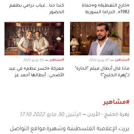
«خارج التغطية» و«حماة
كندا حنا.. غياب درامي بطعم
1982».. الدراما السورية
الحضور
تستعد مبكراً لموسم رمضان
2027
#مشاهير
#مشاهير
07 يونيو 2022
03 يونيو 2022
ماذا قال أبطال فيلم "الحارة"
معركة «كسر عظم» في عيد
لـ"زهرة الخليج"؟
الأضحى.. أبطالها أحمد عز
وتامر حسني ومحمد إمام
#مشاهير
زهرة الخليج - الأردن
الإثنين 30 مايو 2022 17:10
بررت الإعلامية الفلسطينية وشهيرة مواقع التواصل