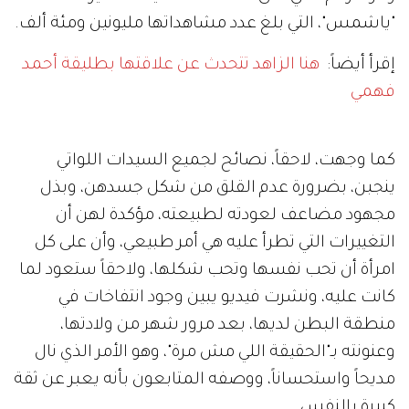
"ياشمس"، التي بلغ عدد مشاهداتها مليونين ومئة ألف.
إقرأ أيضاً:
هنا الزاهد تتحدث عن علاقتها بطليقة أحمد
فهمي
كما وجهت، لاحقاً، نصائح لجميع السيدات اللواتي
ينجبن، بضرورة عدم القلق من شكل جسدهن، وبذل
مجهود مضاعف لعودته لطبيعته، مؤكدة لهن أن
التغييرات التي تطرأ عليه هي أمر طبيعي، وأن على كل
امرأة أن تحب نفسها وتحب شكلها، ولاحقاً ستعود لما
كانت عليه، ونشرت فيديو يبين وجود انتفاخات في
منطقة البطن لديها، بعد مرور شهر من ولادتها،
وعنونته بـ"الحقيقة اللي مش مرة"، وهو الأمر الذي نال
مديحاً واستحساناً، ووصفه المتابعون بأنه يعبر عن ثقة
كبيرة بالنفس.