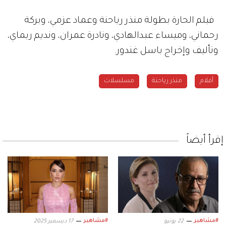
فيلم الحارة بطولة منذر رياحنة وعماد عزمي، وبركة
رحماني، وميساء عبدالهادي، ونادرة عمران، ونديم ريماي،
وتأليف وإخراج باسل غندور.
أفلام
منذر رياحنة
مسلسلات
إقرأ أيضاً
#مشاهير
#مشاهير
22 يونيو
17 ديسمبر 2025