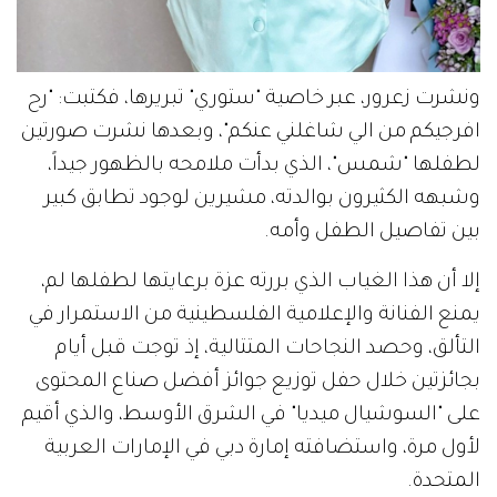
ونشرت زعرور، عبر خاصية "ستوري" تبريرها، فكتبت: "رح
افرجيكم من الي شاغلني عنكم"، وبعدها نشرت صورتين
لطفلها "شمس"، الذي بدأت ملامحه بالظهور جيداً،
وشبهه الكثيرون بوالدته، مشيرين لوجود تطابق كبير
بين تفاصيل الطفل وأمه.
إلا أن هذا الغياب الذي بررته عزة برعايتها لطفلها لم،
يمنع الفنانة والإعلامية الفلسطينية من الاستمرار في
التألق، وحصد النجاحات المتتالية، إذ توجت قبل أيام
بجائزتين خلال حفل توزيع جوائز أفضل صناع المحتوى
على "السوشيال ميديا" في الشرق الأوسط، والذي أقيم
لأول مرة، واستضافته إمارة دبي في الإمارات العربية
المتحدة.