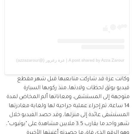
A post shared by Azza Zarour | عزة زعرور (@azzazarour)
وكانت عزة قد شاركت متابعيها قبل شهر مقطع
فيديو يوثق لحظات ولادتها، منذ ركوبها السيارة
متوجهة إلى المستشفى، ومعاناتها ألم المخاض لمدة
14 ساعة، ثم إجراء عملية جراحية لها ولغاية مغادرتها
المستشفى عائدة إلى منزلها، وقد حصد الفيديو خلال
شهر واحد ما يقارب 3.5 ملايين مشاهدة على "يوتيوب"،
وهو الرقم الذي فاق ما حصدته أغنيتها الأخيرة