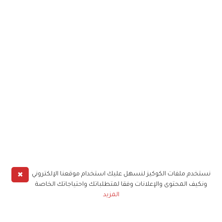
✖
نستخدم ملفات الكوكيز لنسهل عليك استخدام موقعنا الإلكتروني
ونكيف المحتوى والإعلانات وفقا لمتطلباتك واحتياجاتك الخاصة
المزيد