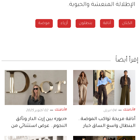
الإطلالة المنعشة والحيوية.
الكتان
أناقة
بنطلون
أزياء
موضة
إقرأ أيضاً
#أناقتك
#أناقتك
04 ابريل
02 أكتوبر 2025
أناقة مريحة تواكب الموضة..
«ديور» بين إرث الدار وتألق
البنطال واسع الساق خيار
النجوم.. عرض استثنائي من
مفضل
قلب باريس