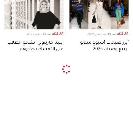
#أناقتك
#أناقتك
30 سبتمبر 2025
13 يوليو 2025
أبرز صيحات أسبوع ميلانو
إيلينا مارينوني: نشجع الطلاب
لربيع وصيف 2026
على التمسك بجذورهم
الثقافية
#أناقتك
أريج البنا
الثلاثاء 31 مايو 2022 09:30
حتى الآن هذا العام، كان اللون الزهري هو اللون السائد
على السجادة الحمراء، في معظم الفعاليات الكبيرة،
من "غرامي"، إلى حفل توزيع جوائز الأوسكار، إلى حفل
توزيع جوائز البافتا.